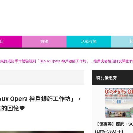
店
購物
活動設施
銀飾戒指手作體驗就到「Bijoux Opera 神戶銀飾工作坊」，推薦夫妻情侶好友閨
特別優惠券
x Opera 神戶銀飾工作坊」，
二的回憶♥
【優惠券】西武・S
(10%+5%OFF)