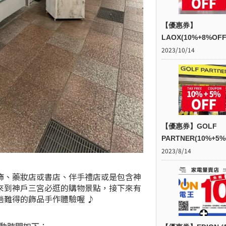
【優惠券】
LAOX(10%+8%OFF
2023/10/14
【優惠券】GOLF
PARTNER(10%+5%
2023/8/14
飾、藥妝店或書店、伴手禮店或是包含神
來到神戶三宮必逛的購物景點，接下來有
難得的飾品手作體驗喔 ♪