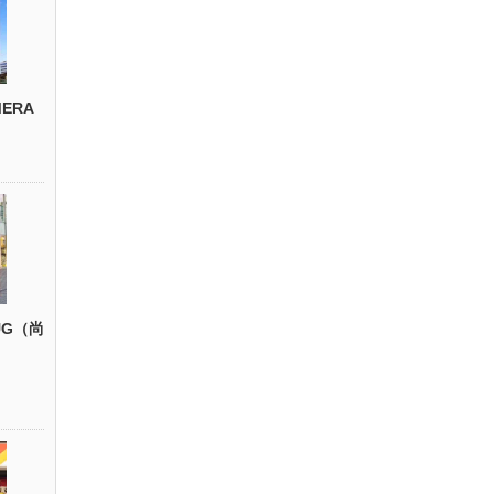
ERA
UG（尚