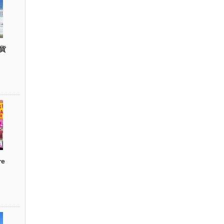
貨
re
）