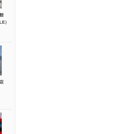
館
YLE）
店