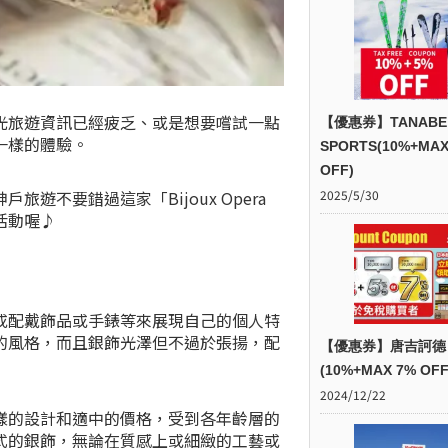
光旅遊資訊已經疲乏、或是想要嚐試一點
【優惠券】TANABE
一樣的體驗。
SPORTS(10%+MAX
OFF)
2025/5/30
遊不要錯過這家「Bijoux Opera
活動喔♪
或配戴飾品或手錶等來展現自己的個人特
的風格，而且銀飾光澤但不過於張揚，配
【優惠券】唐吉訶德
(10%+MAX 7% OFF
2024/12/22
樣的設計和適中的價格，受到各年齡層的
式的銀飾，無論在質感上或細緻的工藝或