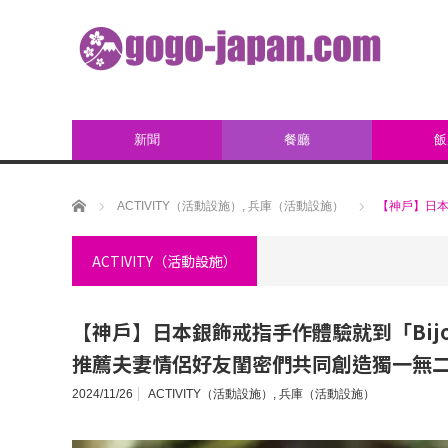
新聞
餐廳
飯
ホーム
ACTIVITY（活動設施）
,
兵庫（活動設施）
【神戶】日本
ACTIVITY（活動設施）
【神戶】日本銀飾戒指手作體驗就到「Bijou
推薦夫妻情侶好友閨密們共同創造獨一無
2024/11/26
ACTIVITY（活動設施）
,
兵庫（活動設施）