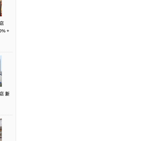
店
0% +
店 新