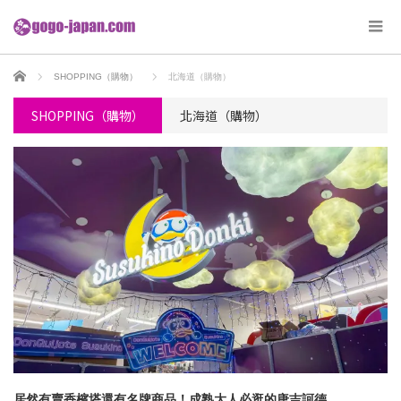
ホーム
SHOPPING（購物）
北海道（購物）
SHOPPING（購物）
北海道（購物）
居然有賣香檳塔還有名牌商品！成熟大人必逛的唐吉訶德