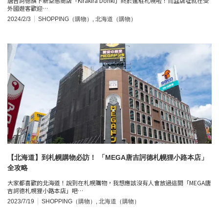
唐吉訶德旗下新型態商店「Kirakira Donki」終於進駐札幌啦！而且店址就在受
外國遊客歡迎…
2024/2/3
SHOPPING（購物）
,
北海道（購物）
【北海道】到札幌購物必訪！ 「MEGA唐吉訶德札幌狸小路本店」
全攻略
大家都喜歡的北海道！說到在札幌購物，我想應該沒有人會放過這間「MEGA唐
吉訶德札幌狸小路本店」吧…
2023/7/19
SHOPPING（購物）
,
北海道（購物）