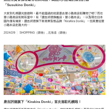
「Susukino Donki」
大家到札幌觀光旅遊時，最不能錯過的就是要去狸小路商店街購物了吧♡而在
狸小路商店街鬧區當中，有「唐吉訶德旗艦店・狸小路本店」，以及現在日本
國內僅有幾家、唐吉訶德旗下新商業型態品牌「KiraKira Donki」。但其實從狸
小路本店走路大約…
2024/2/9
SHOPPING（購物）
,
北海道（購物）
唐吉訶德旗下「Kirakira Donki」首次進駐札幌啦！