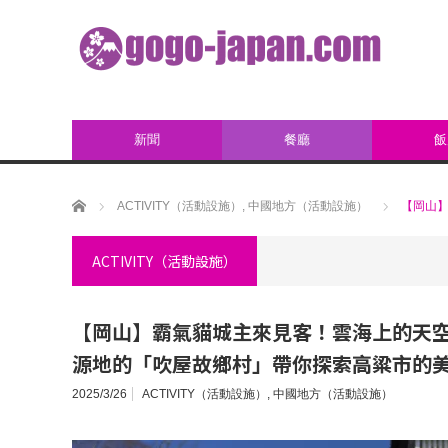
新聞
餐廳
飯
ホーム
ACTIVITY（活動設施）
,
中國地方（活動設施）
【岡山
ACTIVITY（活動設施）
【岡山】霸氣貓城主來見客！雲海上的天
源地的「吹屋故鄉村」帶你探索高粱市的
2025/3/26
ACTIVITY（活動設施）
,
中國地方（活動設施）