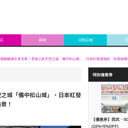
店
購物
活動設施
】霸氣貓城主來見客！雲海上的天空之城「備中松山城」、日本紅發源地的「吹屋故鄉
特別優惠券
空之城「備中松山城」、日本紅發
美景！
【優惠券】西武・S
(10%+5%OFF)