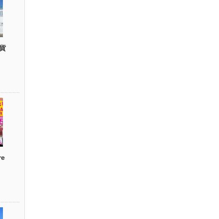
貨
re
）