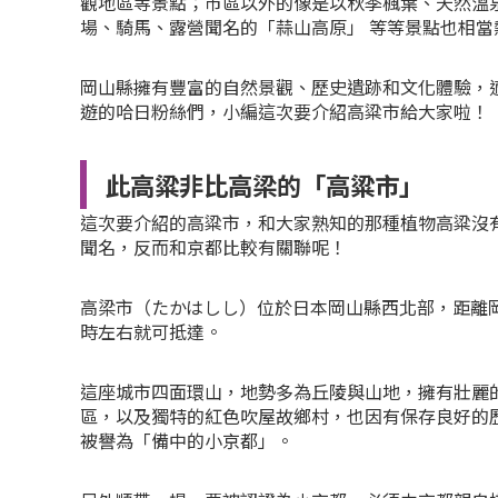
觀地區等景點；市區以外的像是以秋季楓葉、天然溫
場、騎馬、露營聞名的「蒜山高原」 等等景點也相當
岡山縣擁有豐富的自然景觀、歷史遺跡和文化體驗，
遊的哈日粉絲們，小編這次要介紹高粱市給大家啦！
此高粱非比高梁的「高粱市」
這次要介紹的高粱市，和大家熟知的那種植物高粱沒
聞名，反而和京都比較有關聯呢！
高梁市（たかはしし）位於日本岡山縣西北部，距離岡山
時左右就可抵達。
這座城市四面環山，地勢多為丘陵與山地，擁有壯麗
區，以及獨特的紅色吹屋故鄉村，也因有保存良好的
被譽為「備中的小京都」。