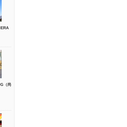
ERA
UG（尚