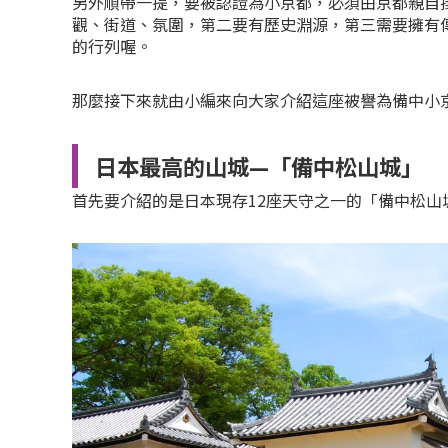
另外順帶一提，要被認證為小京都，必須由京都親自
觀、街道、氛圍，第二要有歷史淵源，第三需要擁有
的行列喔。
那麼接下來就由小編來向大家介紹這座被譽為備中小
日本最高的山城—「備中松山城」
首先要介紹的是日本現存12座天守之一的「備中松山