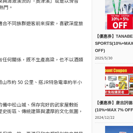
泉與清澈溪流的「奧津溪」或是以滑雪
熱門。
適合不同族群遊客前來探索，喜歡深度旅
【優惠券】TANABE
SPORTS(10%+MAX
OFF)
2025/5/30
有任何關係，既不生產高粱，也不以酒類
市約 50 公里、搭JR特急電車約半小
【優惠券】唐吉訶德
的備中松山城、保存完好的武家屋敷街
歷史街區、傳統建築與濃厚的文化氛圍，
(10%+MAX 7% OFF
2024/12/22