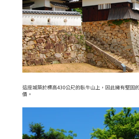
這座城築於標高430公尺的臥牛山上，因此擁有堅固
價。