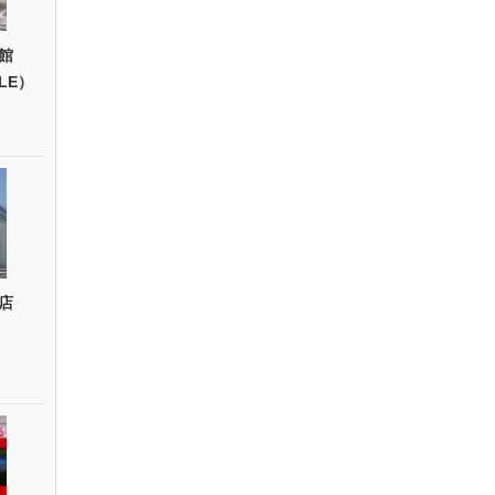
館
YLE）
店