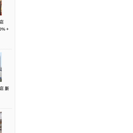
店
0% +
店 新