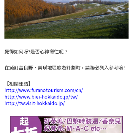
覺得如何呀?是否心神嚮往呢？
在擬訂富良野・美瑛地區旅遊計劃時，請務必列入參考唷!
【相關連結】
http://www.furanotourism.com/cn/
http://www.biei-hokkaido.jp/tw/
http://tw.visit-hokkaido.jp/