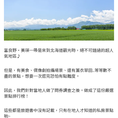
富良野・美瑛一帶是來到北海道觀光時，絕不可錯過的超人
氣地區♪
但是，有美食、偶像劇拍攝場景、還有薰衣草田..等等數不
盡的景點，想要一次逛完恐怕有點難度。
因此，我們針對當地人做了問券調查之後。做成了這份嚴選
景點排行榜！
這些都是旅遊書中沒有記載，只有在地人才知道的私房景點
喲~