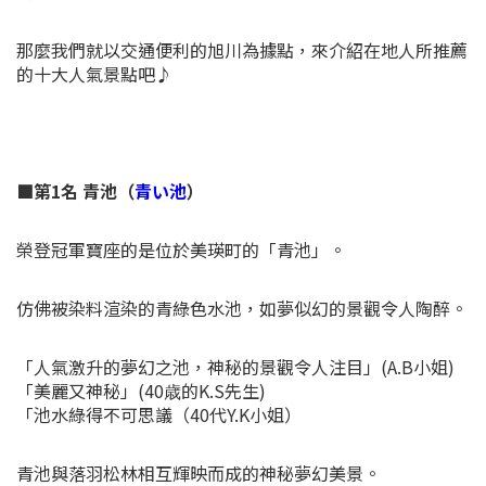
那麼我們就以交通便利的旭川為據點，來介紹在地人所推薦
的十大人氣景點吧♪
■第1名 青池（
青い池
）
榮登冠軍寶座的是位於美瑛町的「青池」。
仿佛被染料渲染的青綠色水池，如夢似幻的景觀令人陶醉。
「人氣激升的夢幻之池，神秘的景觀令人注目」(A.B小姐)
「美麗又神秘」(40歳的K.S先生)
「池水綠得不可思議（40代Y.K小姐）
青池與落羽松林相互輝映而成的神秘夢幻美景。