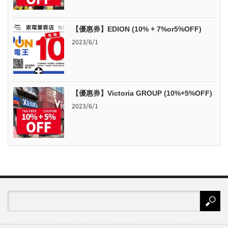
【優惠券】EDION (10% + 7%or5%OFF)
2023/6/1
【優惠券】Victoria GROUP (10%+5%OFF)
2023/6/1