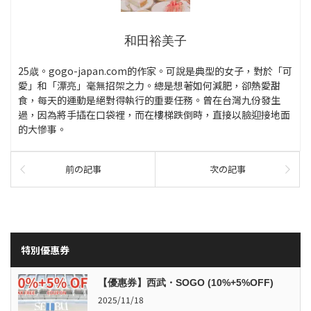
和田裕美子
25歳。gogo-japan.com的作家。可說是典型的女子，對於「可
愛」和「漂亮」毫無招架之力。總是想著如何減肥，卻熱愛甜
食，每天的運動是絕對得執行的重要任務。曾在台灣九份發生
過，因為將手插在口袋裡，而在樓梯跌倒時，直接以臉迎接地面
的大慘事。
前の記事
次の記事
特別優惠券
【優惠券】西武・SOGO (10%+5%OFF)
2025/11/18