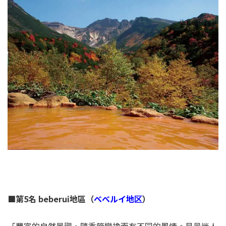
■第5名 beberui地區（
べべルイ地区
）