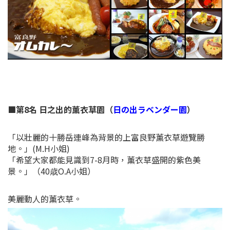
■第8名 日之出的薰衣草園（
日の出ラベンダー園
）
「以壯麗的十勝岳連峰為背景的上富良野薰衣草遊覽勝
地。」(M.H小姐)
「希望大家都能見識到7-8月時，薰衣草盛開的紫色美
景。」（40歳O.A小姐）
美麗動人的薰衣草。