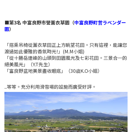
■第3名 中富良野巿營薰衣草園（
中富良野町営ラベンダー
園
）
「搭乘吊椅從薰衣草田正上方眺望花田。只有這裡，能讓您
渡過如此優雅的香氛時光!」(M.M小姐)
「從十勝岳連峰的山頭到田園風光及七彩花田。三景合一的
絕美風光」（Y.T先生）
「富良野盆地美景盡收眼底」（30歳K.O小姐）
..等等。充分利用滑雪場的設施而廣受好評。