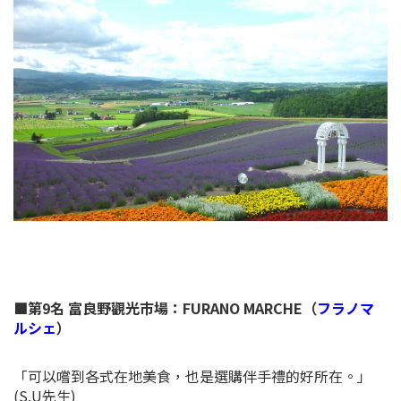
■第9名 富良野觀光巿場：FURANO MARCHE（
フラノマ
ルシェ
）
「可以嚐到各式在地美食，也是選購伴手禮的好所在。」
(S.U先生)