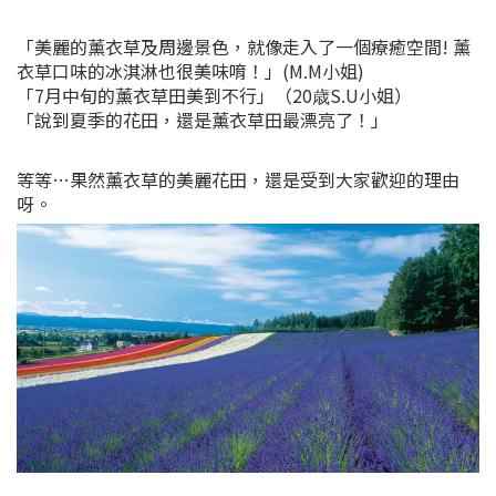
「美麗的薰衣草及周邊景色，就像走入了一個療癒空間! 薰
衣草口味的冰淇淋也很美味唷！」(M.M小姐)
「7月中旬的薰衣草田美到不行」（20歳S.U小姐）
「說到夏季的花田，還是薰衣草田最漂亮了！」
等等…果然薰衣草的美麗花田，還是受到大家歡迎的理由
呀。