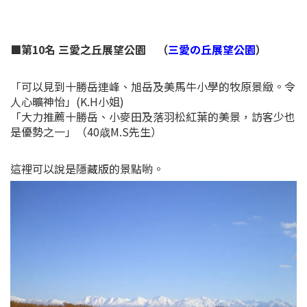
■第10名 三愛之丘展望公園 （
三愛の丘展望公園
）
「可以見到十勝岳連峰、旭岳及美馬牛小學的牧原景緻。令
人心曠神怡」(K.H小姐)
「大力推薦十勝岳、小麥田及落羽松紅葉的美景，訪客少也
是優勢之一」（40歳M.S先生）
這裡可以說是隱藏版的景點喲。