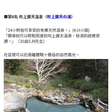
■第6名 吹上露天溫泉（
吹上露天の湯
）
「24小時皆可享受的免費天然溫泉。」(K.H小姐)
「開車就可以輕鬆抵達的吹上露天溫泉，秘湯的感覺很
讚。」（20歳S.M先生）
在這裡可以近距離體驗十勝岳的自然風光。