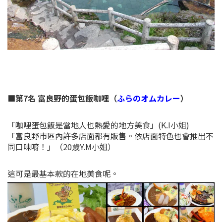
■第7名 富良野的蛋包飯咖哩（
ふらのオムカレー
）
「咖哩蛋包飯是當地人也熱愛的地方美食」(K.I小姐)
「富良野巿區內許多店面都有販售。依店面特色也會推出不
同口味唷！」（20歳Y.M小姐）
這可是最基本款的在地美食呢。