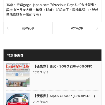
36歳。營運gogo-japan.com的Precious Days株式會社董事。
與増山社長從大學一年級（18歲）就認識了。興趣是登山。夢想
是稱霸所有台灣的夜市！
前の記事
次の記事
特別優惠券
【優惠券】西武・SOGO (10%+5%OFF)
2025/11/18
【優惠券】Alpen GROUP (10%+5%OFF)
2025/10/21