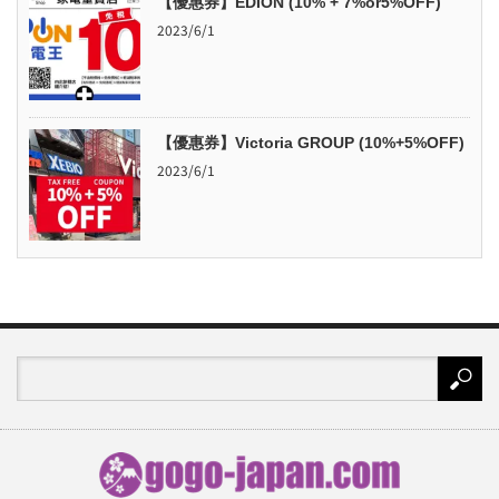
【優惠券】EDION (10% + 7%or5%OFF)
2023/6/1
【優惠券】Victoria GROUP (10%+5%OFF)
2023/6/1