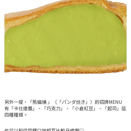
另外一提，「熊貓燒 」（「パンダ焼き」）的招牌MENU
有「卡仕達醬」、「巧克力」、「小倉紅豆」、「起司」這
四種種類。
也可以和這四種口味相互比較品嚐喔♡