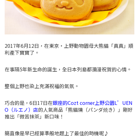
2017年6月12日，在東京・上野動物園母大熊貓「真真」順
利產下寶寶了。
在事隔5年新生命的誕生，全日本列島都瀰漫祝賀的心情。
整個上野也染上充滿祝福的氣氛。
巧合的是，6日17日在
銀座的Cozt corner上野公園L’UEN
O（ルエノ）店
的人氣商品「熊貓燒（パンダ焼き）」剛好
推出「微苦抹茶」新口味！
簡直像是早已經算準般地趕上了最佳的時機呢♪