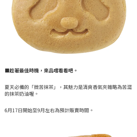
■趁著最佳時機，來品嚐看看吧。
夏天必備的「微苦抹茶」，其魅力是清爽香氣夾雜略為苦澀
的抹茶奶油喔。
6月17日開始至9月左右為預計販賣時間。