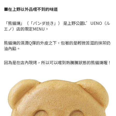
■在上野以外品嚐不到的味道
「熊貓燒」（「パンダ焼き」） 是上野公園L’UENO（ル
エノ）店的限定MENU。
熊貓燒的濕潤Q彈的外皮之下，包著的是輕微苦澀的抹茶奶
油內餡。
因為是在店內現烤，所以可以嚐到熱騰騰狀態的熊貓燒喔！