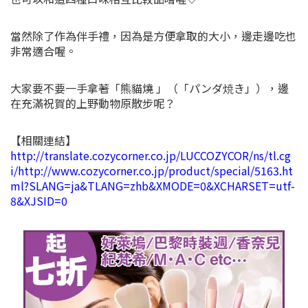
當然除了作為伴手禮，因為是方便拿取的大小，邊走邊吃也
非常適合喔。
大家要不要一手拿著「熊貓燒 」（「パンダ焼き」），邊
在充滿祝賀的上野動物原散步呢？
【相關連結】
http://translate.cozycorner.co.jp/LUCCOZYCOR/ns/tl.cg
i/http://www.cozycorner.co.jp/product/special/5163.ht
ml?SLANG=ja&TLANG=zhb&XMODE=0&XCHARSET=utf-
8&XJSID=0