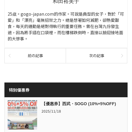
和田裕美子
25歳。gogo-japan.com的作家。可說是典型的女子，對於「可
愛」和「漂亮」毫無招架之力。總是想著如何減肥，卻熱愛甜
食，每天的運動是絕對得執行的重要任務。曾在台灣九份發生
過，因為將手插在口袋裡，而在樓梯跌倒時，直接以臉迎接地面
的大慘事。
前の記事
次の記事
特別優惠券
【優惠券】西武・SOGO (10%+5%OFF)
2025/11/18