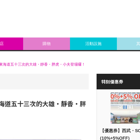
店
購物
活動設施
東海道五十三次的大雄・靜香・胖虎・小夫登場囉！
特別優惠券
海道五十三次的大雄・靜香・胖
【優惠券】西武・S
(10%+5%OFF)