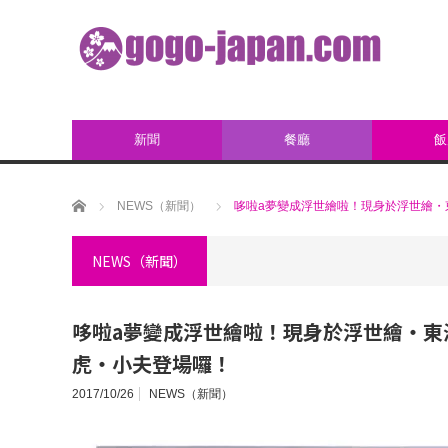
新聞
餐廳
飯
ホーム
NEWS（新聞）
哆啦a夢變成浮世繪啦！現身於浮世繪・
NEWS（新聞）
哆啦a夢變成浮世繪啦！現身於浮世繪・東
虎・小夫登場囉！
2017/10/26
NEWS（新聞）