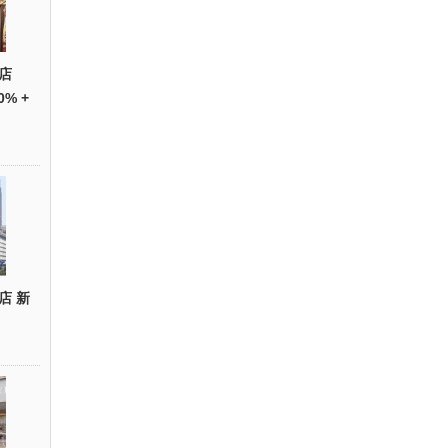
店
0% +
店 新