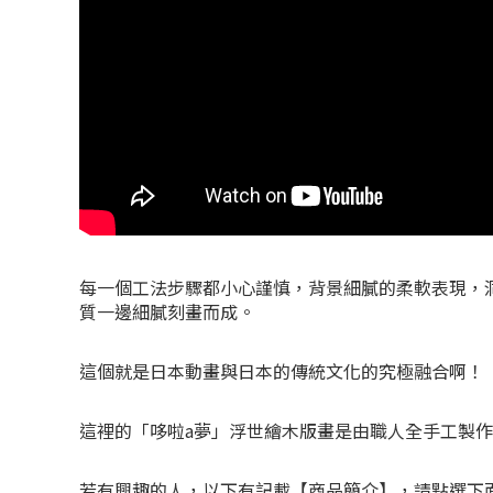
每一個工法步驟都小心謹慎，背景細膩的柔軟表現，
質一邊細膩刻畫而成。
這個就是日本動畫與日本的傳統文化的究極融合啊！
這裡的「哆啦a夢」浮世繪木版畫是由職人全手工製作
若有興趣的人，以下有記載【商品簡介】，請點選下面