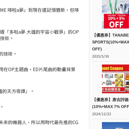
BY ME 哆啦a夢」到現在還記憶猶新，但哆
版「多啦a夢 大雄的宇宙小戰爭」的OP
【優惠券】TANABE
G技術。
SPORTS(10%+MAX
OFF)
的技術。
2025/5/30
用在OP主題曲・ED片尾曲的動畫背景
大雄的天方夜譚」。
【優惠券】唐吉訶德
。
(10%+MAX 7% OFF
2024/12/22
是未來的機器人，所以用時代最先進的CG