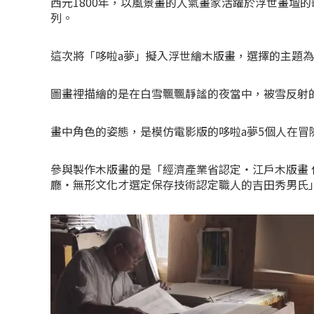
西元1800年，以風景畫的人氣畫家活躍於浮世畫壇
列。
這次將「哆啦a夢」擬入浮世繪木版畫，選擇的主題為
圖畫裡描繪的是在白雪飄飄靜謐的夜當中，被雪反射
畫中角色的姿態，是模仿電影版的哆啦a夢5個人在冒
參與製作木版畫的是「經濟產業省認定・江戶木版畫
廳・無形文化才選定保存技術認定職人的吉田秀男氏