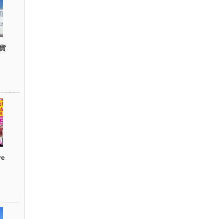
貨
re
）