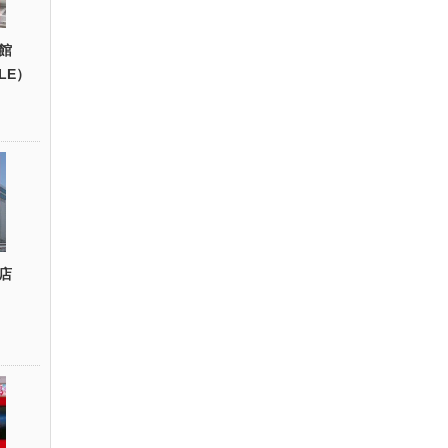
館
YLE）
店