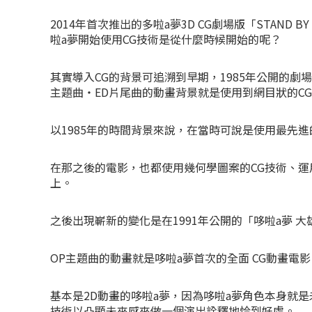
2014年首次推出的多啦a夢3D CG劇場版「STAND 
啦a夢開始使用CG技術是從什麼時候開始的呢？
其實導入CG的背景可追溯到早期，1985年公開的劇場
主題曲・ED片尾曲的動畫背景就是使用到網目狀的C
以1985年的時間背景來說，在當時可說是使用最先進
在那之後的電影，也都使用幾何學圖案的CG技術、運
上。
之後出現嶄新的變化是在1991年公開的「哆啦a夢 
OP主題曲的動畫就是哆啦a夢首次的全面 CG動畫電影
基本是2D動畫的哆啦a夢，因為哆啦a夢角色本身就
技術以凸顯未來感來做一個演出詮釋地恰到好處。