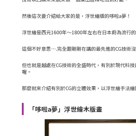
然後這次要介紹給大家的是，浮世繪版的哆啦a夢！
浮世繪是西元1600年～1800年左右在日本蔚為流行
這個不好意思….完全跟剛剛在講的最先進的CG技術
但也就是越處在CG技術的全盛時代，有別於現代科
喔。
那麼就來介紹有別於CG的立體效果，以浮世繪手法繪
「哆啦a夢」浮世繪木版畫