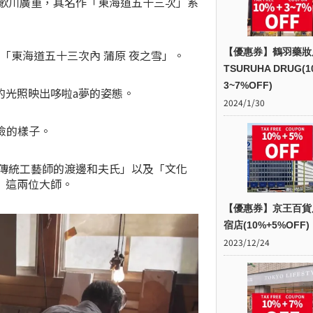
的歌川廣重，其名作「東海道五十三次」系
【優惠券】鶴羽藥妝
「東海道五十三次內 蒲原 夜之雪」。
TSURUHA DRUG(1
3~7%OFF)
的光照映出哆啦a夢的姿態。
2024/1/30
險的樣子。
 傳統工藝師的渡邊和夫氏」以及「文化
」這兩位大師。
【優惠券】京王百貨
宿店(10%+5%OFF)
2023/12/24