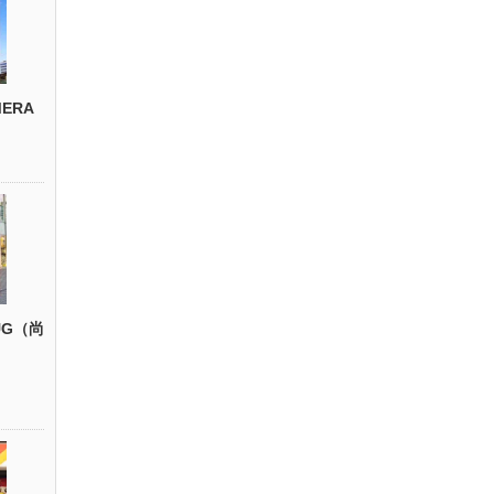
ERA
UG（尚