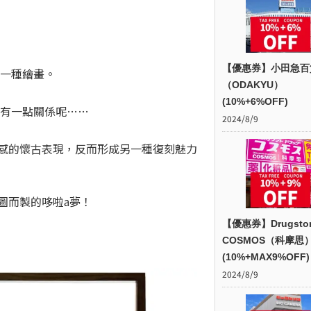
【優惠券】小田急百
的一種繪畫。
（ODAKYU）
(10%+6%OFF)
沒有一點關係呢……
2024/8/9
技感的懷古表現，反而形成另一種復刻魅力
圖而製的哆啦a夢！
【優惠券】Drugsto
COSMOS（科摩思
(10%+MAX9%OFF)
2024/8/9