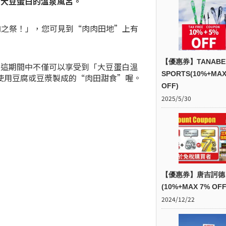
含
大豆蛋白的溫泉風呂。
un 肉之祭！」，您可見到“肉肉田地”上有
【優惠券】TANABE
。這期間中不僅可以享受到「大豆蛋白溫
SPORTS(10%+MAX
使用豆腐或豆漿製成的“肉田甜食”喔。
OFF)
2025/5/30
【優惠券】唐吉訶德
(10%+MAX 7% OFF
2024/12/22