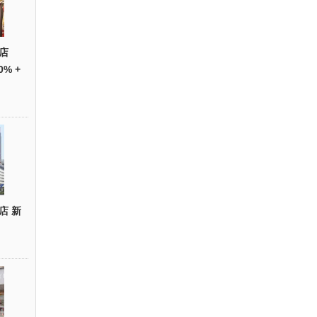
店
0% +
店 新