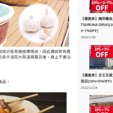
【優惠券】鶴羽藥妝
TSURUHA DRUG(1
3~7%OFF)
2024/1/30
效成分容易被皮膚吸收，因此據說對有異
也表示泡完大蒜溫泉風呂後，身上不會沾
【優惠券】京王百貨
餐品。
宿店(10%+5%OFF)
2023/12/24