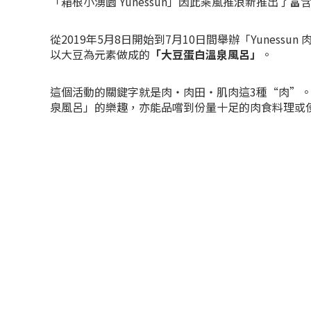
「箱根小湧園 Yunessun」因此乘風推浪新推出了富
從2019年5月8日開始到7月10日間舉辦「Yuness
以大豆為元素做成的
「大豆蛋白溫泉風呂」
。
這個活動的關鍵字就是肉・肉田・肌肉這3種“肉”
泉風呂」的樂趣，亦能品嚐到份量十足的肉食料理或