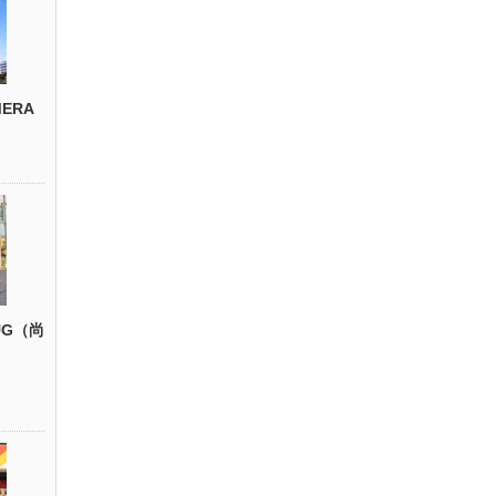
ERA
UG（尚