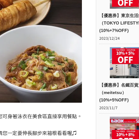
【優惠券】東京生活
（TOKYO LIFEST
(10%+7%OFF)
2023/12/24
【優惠券】名鐵百貨
（meitetsu）
(10%+5%OFF)
2023/11/7
您可身著泳衣在美食區直接享用餐點。
請您一定要伸長腳步來箱根看看喔♫