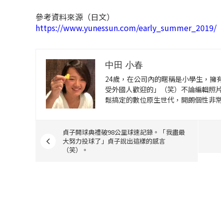
參考資料來源（日文）
https://www.yunessun.com/early_summer_2019/
中田 小春
24歲，在公司內的暱稱是小學生，擁
受外國人歡迎的」（笑）不論編輯照片或
鬆搞定的數位原生世代，開朗個性非
貞子開球典禮破98公里球速記錄。「我盡最
大努力投球了」貞子說出這樣的感言
（笑）。