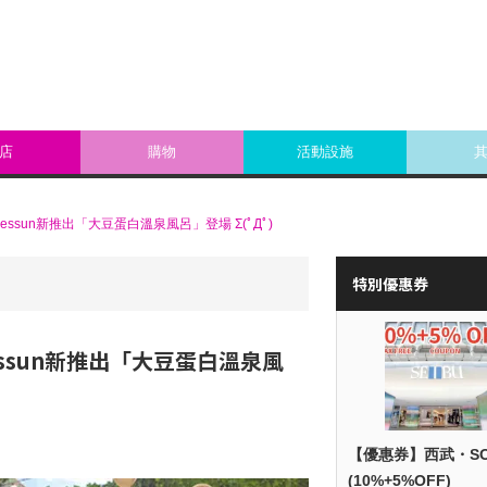
店
購物
活動設施
ssun新推出「大豆蛋白溫泉風呂」登場 Σ(ﾟДﾟ)
特別優惠券
essun新推出「大豆蛋白溫泉風
【優惠券】西武・S
(10%+5%OFF)