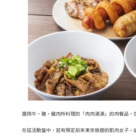
選用牛・豬・雞肉所料理的「肉肉滿滿」的肉餐品，
在這活動當中，若有預定前來東京旅遊的肌肉女子，