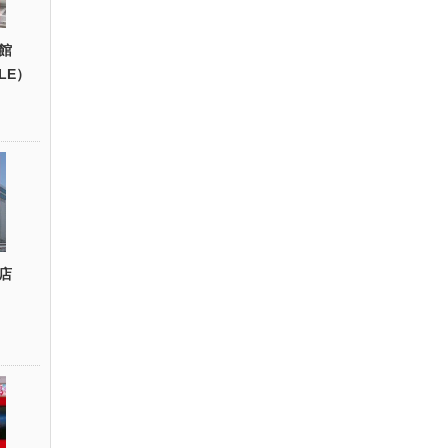
館
YLE）
店