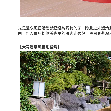
光是溫泉風呂活動就已經夠獨特的了，除此之外還策劃
由工作人員巧扮健美先生的肌肉走秀與「蛋白豆漿灌
【大蒜溫泉風呂也登場】