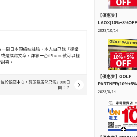
【優惠券】
LAOX(10%+8%OFF
2023/10/14
有一副日本頂級娃娃臉，本人自己說「還蠻
是撰寫文章，都靠一台iPhone就可以輕
常討喜。
【優惠券】GOLF
位於銀座中心，剪頭髮居然只需3,000日
PARTNER(10%+5%
圓！？
2023/8/14