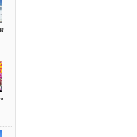
貨
re
）