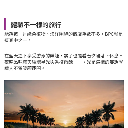
體驗不一樣的旅行
能夠被一片綠色植物、海洋圍繞的飯店為數不多，BPC就是
這其中之一。
在藍天之下享受游泳的樂趣，累了也能看著夕陽落下休息。
夜晚品味滿天璀燦星光與香檳微醺……。光是這樣的妄想就
讓人不禁笑顏逐開。