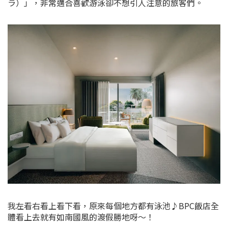
ラ）」，非常適合喜歡游泳卻不想引人注意的旅客們。
我左看右看上看下看，原來每個地方都有泳池♪BPC飯店全
體看上去就有如南國風的渡假勝地呀～！