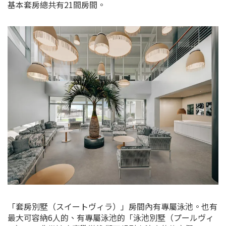
基本套房總共有21間房間。
「套房別墅（スイートヴィラ）」房間內有專屬泳池。也有
最大可容納6人的、有專屬泳池的「泳池別墅（プールヴィ