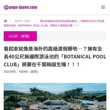
ホーム
NEWS（新聞）
看起來就像是海外的高級渡假勝地…？擁有全長40公尺無邊
際游泳池的「BOTANICAL POOL CLUB」將要在千葉縣誕生囉！！！
NEWS（新聞）
看起來就像是海外的高級渡假勝地…？擁有全
長40公尺無邊際游泳池的「BOTANICAL POOL
CLUB」將要在千葉縣誕生囉！！！
2023/4/9
NEWS（新聞）