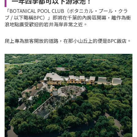
一年四季都可以下游泳池！
「BOTANICAL POOL CLUB（ボタニカル・プール・クラ
ブ / 以下略稱BPC）」即將在千葉的內房區開幕，離作為衝
浪地點廣受歡迎的岩井海岸非常之近。
爬上專為旅客開放的道路，在那小山丘上的便是BPC飯店。