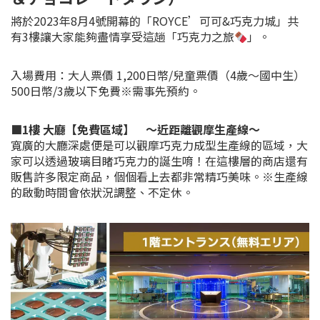
將於2023年8月4號開幕的「ROYCE’可可&巧克力城」共
有3樓讓大家能夠盡情享受這趟「巧克力之旅
」。
入場費用：大人票價 1,200日幣/兒童票價（4歲～國中生）
500日幣/3歲以下免費※需事先預約。
■1樓 大廳【免費區域】 ～近距離觀摩生產線～
寬廣的大廳深處便是可以觀摩巧克力成型生產線的區域，大
家可以透過玻璃目睹巧克力的誕生唷！在這樓層的商店還有
販售許多限定商品，個個看上去都非常精巧美味。※生產線
的啟動時間會依狀況調整、不定休。