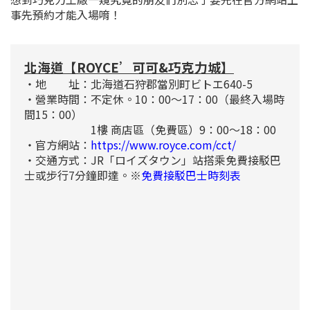
事先預約才能入場唷！
北海道【ROYCE’可可&巧克力城】
・地 址：北海道石狩郡當別町ビトエ640-5
・營業時間：不定休。10：00～17：00（最終入場時
間15：00）
1樓 商店區（免費區）9：00～18：00
・官方網站：
https://www.royce.com/cct/
・交通方式：JR「ロイズタウン」站搭乘免費接駁巴
士或步行7分鐘即達。※
免費接駁巴士時刻表