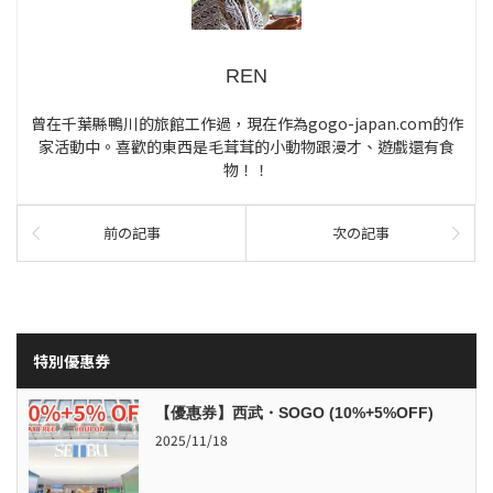
REN
曾在千葉縣鴨川的旅館工作過，現在作為gogo-japan.com的作
家活動中。喜歡的東西是毛茸茸的小動物跟漫才、遊戲還有食
物！！
前の記事
次の記事
特別優惠券
【優惠券】西武・SOGO (10%+5%OFF)
2025/11/18