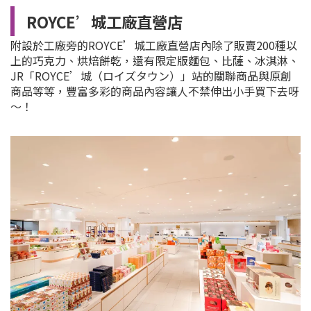
ROYCE’城工廠直營店
附設於工廠旁的ROYCE’城工廠直營店內除了販賣200種以
上的巧克力、烘焙餅乾，還有限定版麵包、比薩、冰淇淋、
JR「ROYCE’城（ロイズタウン）」站的關聯商品與原創
商品等等，豐富多彩的商品內容讓人不禁伸出小手買下去呀
～！