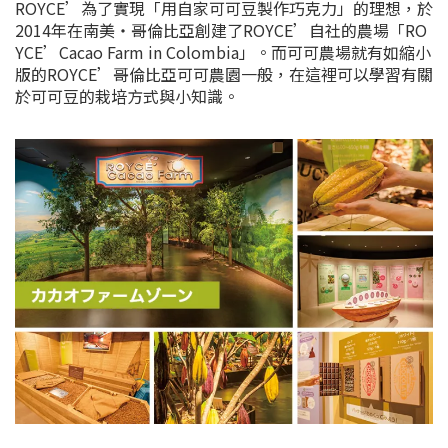
ROYCE’為了實現「用自家可可豆製作巧克力」的理想，於
2014年在南美・哥倫比亞創建了ROYCE’自社的農場「RO
YCE’Cacao Farm in Colombia」。而可可農場就有如縮小
版的ROYCE’哥倫比亞可可農園一般，在這裡可以學習有關
於可可豆的栽培方式與小知識。