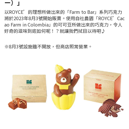
ー）」
以ROYCE’的理想所做出來的「Farm to Bar」系列巧克力
將於2023年8月3號開始販賣。使用自社農園「ROYCE’Cac
ao Farm in Colombia」的可可豆所做出來的巧克力，令人
好奇的滋味到底如何呢！？就讓我們拭目以待吧♪
※8月3號設施雖不開放，但商店照常營業。