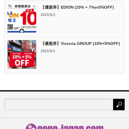
【優惠券】EDION (10% + 7%or5%OFF)
2023/6/1
【優惠券】Victoria GROUP (10%+5%OFF)
2023/6/1