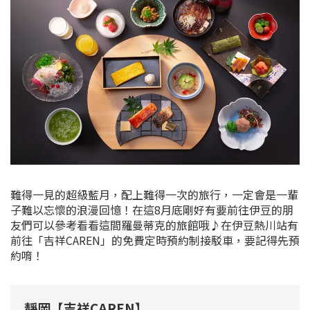
難得一見的超級藍月，配上難得一次的旅行，一定會是一輩
子難以忘懷的浪漫回憶！在這8月底剛好有要前往伊豆的朋
友們可以參考看看這間羅曼蒂克的旅館哦♪在伊豆熱川站有
前往「吉祥CAREN」的免費定時預約制接駁車，要記得先預
約唷！
靜岡【吉祥CAREN】