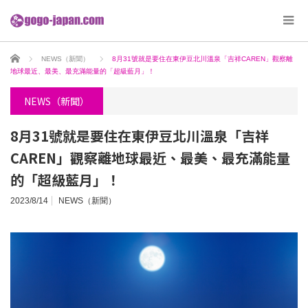
ホーム
NEWS（新聞）
8月31號就是要住在東伊豆北川溫泉「吉祥CAREN」觀察離
地球最近、最美、最充滿能量的「超級藍月」！
NEWS（新聞）
8月31號就是要住在東伊豆北川溫泉「吉祥
CAREN」觀察離地球最近、最美、最充滿能量
的「超級藍月」！
2023/8/14
NEWS（新聞）