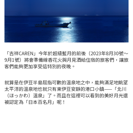
「吉祥CAREN」今年於超級藍月的前後（2023年8月30號～
9月1號）將會準備線香花火與月見酒給住宿的旅客們，讓旅
客們能夠更加享受這特別的夜晚。
就算是在伊豆半島屈指可數的溫泉地之中，能夠滿足地眺望
太平洋的溫泉地也就只有東伊豆安靜的港口小鎮——「北川
（ほっかわ）溫泉」了。而且在這裡可以看到的美好月光還
被認定為「日本百名月」呢！