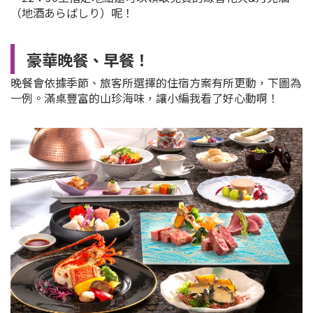
（地酒あらばしり）呢！
豪華晚餐、早餐！
晚餐會依據季節、旅客所選擇的住宿方案有所更動，下圖為
一例。滿桌豐富的山珍海味，讓小編我看了好心動啊！