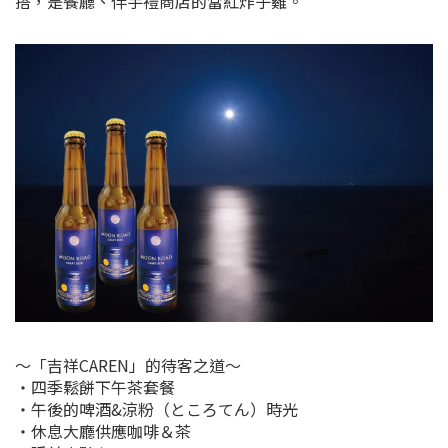
搭，是餐廳、伴手禮商店的當紅炸子雞。
～「吉祥CAREN」的待客之道～
・四季鬆餅下午茶套餐
・午後的啤酒&涼粉（ところてん）時光
・休息大廳供應咖啡＆茶