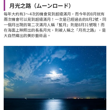
月光之路（ムーンロード）
每年大約有3～4次的機會見到超級滿月，而今年的8月就有
兩次機會可以見到超級滿月！一次是已經過去的8月2號，同
一個月出現的第二次滿月人稱「藍月」則是8月31號哦！而
在海面上映照出的長長月光，則被人稱之「月亮之路」，是
大自然織出的美妙藝術品。