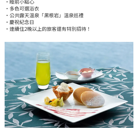
・睡前小點心
・多色可選浴衣
・公共露天溫泉「黑根岩」溫泉巡禮
・慶祝紀念日
・連續住2晚以上的旅客還有特別招待！