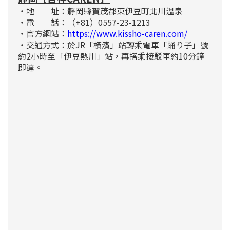
・地 址：靜岡縣賀茂郡東伊豆町北川溫泉
・電 話：（+81）0557-23-1213
・官方網站：
https://www.kissho-caren.com/
・交通方式：於JR「橫濱」站轉乘電車「踊り子」號
約2小時至「伊豆熱川」站，再搭乘接駁車約10分鐘
即達。