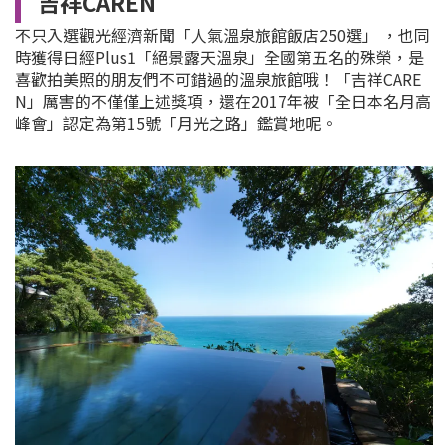
吉祥CAREN
不只入選觀光經濟新聞「人氣溫泉旅館飯店250選」 ，也同
時獲得日經Plus1「絕景露天溫泉」全國第五名的殊榮，是
喜歡拍美照的朋友們不可錯過的溫泉旅館哦！「吉祥CARE
N」厲害的不僅僅上述獎項，還在2017年被「全日本名月高
峰會」認定為第15號「月光之路」鑑賞地呢。