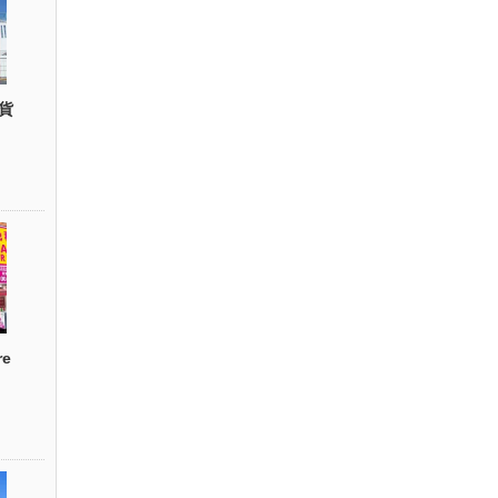
貨
re
）