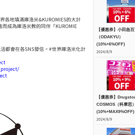
各地填滿庫洛米&KUROMIES的大計
成為庫洛米教的同伴「KUROMIE
【優惠券】小田急百
（ODAKYU）
(10%+6%OFF)
活都會在各SNS發信。#世界庫洛米化計
2024/8/9
ect
project/
ect
【優惠券】Drugsto
COSMOS（科摩思
(10%+MAX9%OFF)
2024/8/9