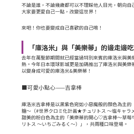
不論是誰，不論幾歲都可以不理睬他人目光，朝向自
大家要更愛自己一點，改變這世界！
來吧！你也要變成自己喜歡的自己唷！
「庫洛米」與「美樂蒂」的邊走邊吃
去年在萬聖節期間就已經當過特別來賓的庫洛米與美
熱。今年日本環球影城更是加碼推出了庫洛米與美樂
以變身成可愛的庫洛米&美樂蒂！
■可愛小點心——吉拿棒
庫洛米吉拿棒是以黑紫色宛如小惡魔般的顏色為主的
糖～（#世界クロミ化計画★チュリトス 〜塩キャラ
甜美的粉白色為主的「美樂蒂的開心♡吉拿棒～草莓
リトス 〜いちごみるく〜）」，共兩種口味登場。