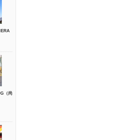
ERA
UG（尚