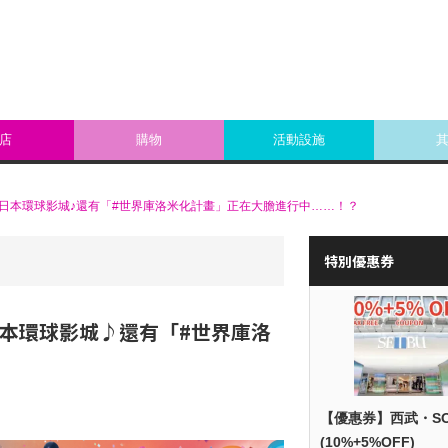
店
購物
活動設施
日本環球影城♪還有「#世界庫洛米化計畫」正在大膽進行中……！？
特別優惠券
本環球影城♪還有「#世界庫洛
【優惠券】西武・S
(10%+5%OFF)