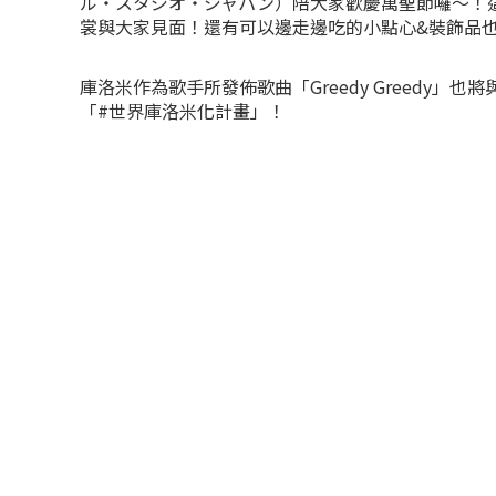
ル・スタジオ・ジャパン）陪大家歡慶萬聖節囉～！
裳與大家見面！還有可以邊走邊吃的小點心&裝飾品
庫洛米作為歌手所發佈歌曲「Greedy Greedy」
「#世界庫洛米化計畫」！