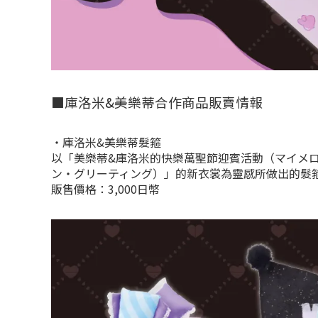
■庫洛米&美樂蒂合作商品販賣情報
・庫洛米&美樂蒂髮箍
以「美樂蒂&庫洛米的快樂萬聖節迎賓活動（マイメ
ン・グリーティング）」的新衣裳為靈感所做出的髮
販售價格：3,000日幣