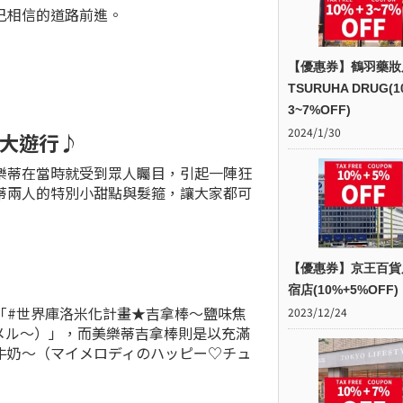
己相信的道路前進。
【優惠券】鶴羽藥妝
TSURUHA DRUG(1
3~7%OFF)
2024/1/30
大遊行♪
樂蒂在當時就受到眾人矚目，引起一陣狂
蒂兩人的特別小甜點與髮箍，讓大家都可
【優惠券】京王百貨
宿店(10%+5%OFF)
「#世界庫洛米化計畫★吉拿棒～鹽味焦
2023/12/24
メル〜）」，而美樂蒂吉拿棒則是以充滿
牛奶～（マイメロディのハッピー♡チュ