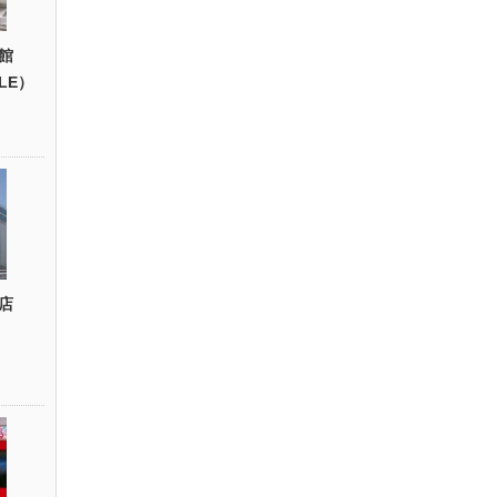
館
YLE）
店