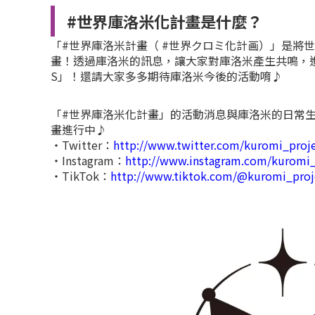
#世界庫洛米化計畫是什麼？
「#世界庫洛米計畫（ #世界クロミ化計画）」是將世界
畫！透過庫洛米的訊息，讓大家對庫洛米產生共鳴，進而
S」！還請大家多多期待庫洛米今後的活動唷♪
「#世界庫洛米化計畫」的活動消息與庫洛米的日常生
畫進行中♪
・Twitter：
http://www.twitter.com/kuromi_proj
・Instagram：
http://www.instagram.com/kuromi_
・TikTok：
http://www.tiktok.com/@kuromi_proj