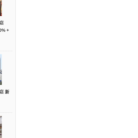
店
0% +
店 新