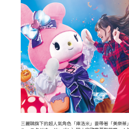
三麗鷗旗下的超人氣角色「庫洛米」要帶著「美樂蒂