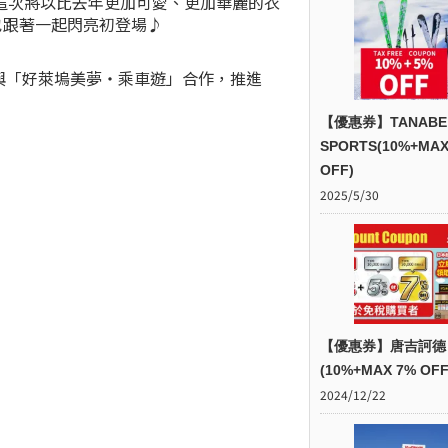
這次將以比去年更加可愛、更加華麗的衣
也跟著一起閃亮初登場♪
也將與「好萊塢美夢・乘車遊」合作，推進
【優惠券】TANABE
SPORTS(10%+MAX
OFF)
2025/5/30
【優惠券】唐吉訶德
(10%+MAX 7% OFF
2024/12/22