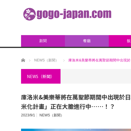
新聞
餐廳
飯
ホーム
NEWS（新聞）
庫洛米&美樂蒂將在萬聖節期間中出現於
NEWS（新聞）
庫洛米&美樂蒂將在萬聖節期間中出現於日
米化計畫」正在大膽進行中……！？
2023/9/1
NEWS（新聞）