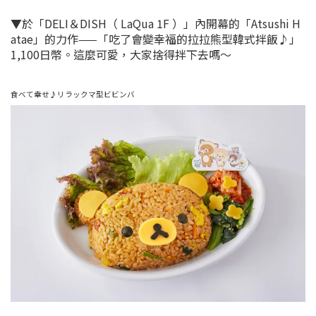
▼於「DELI＆DISH（ LaQua 1F ）」內開幕的「Atsushi H
atae」的力作——「吃了會變幸福的拉拉熊型韓式拌飯♪」
1,100日幣。這麼可愛，大家捨得拌下去嗎～
食べて幸せ♪リラックマ型ビビンバ