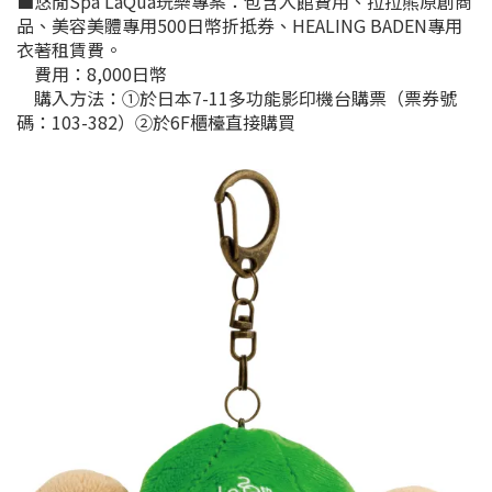
■悠閒Spa LaQua玩樂專案：包含入館費用、拉拉熊原創商
品、美容美體專用500日幣折抵券、HEALING BADEN專用
衣著租賃費。
費用：8,000日幣
購入方法：①於日本7-11多功能影印機台購票（票券號
碼：103-382）②於6F櫃檯直接購買