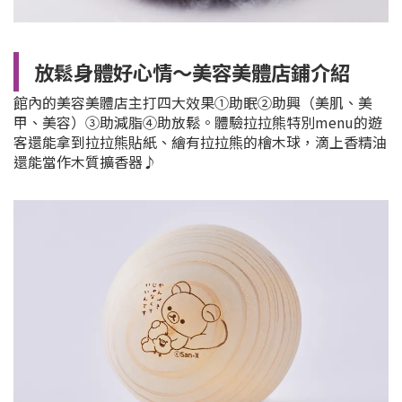
放鬆身體好心情～美容美體店鋪介紹
館內的美容美體店主打四大效果①助眠②助興（美肌、美
甲、美容）③助減脂④助放鬆。體驗拉拉熊特別menu的遊
客還能拿到拉拉熊貼紙、繪有拉拉熊的檜木球，滴上香精油
還能當作木質擴香器♪