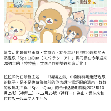
這次活動是位於東京・文京區、於今年5月迎來20週年的天
然溫泉「Spa LaQua（スパ ラクーア）」與同樣在今年迎來
20週年的「拉拉熊」共同合作的雙週年慶活動！
拉拉熊們在最新主題——「貓貓之湯」中懶洋洋地泡著溫泉
的樣子，是不是也讓螢幕前的你也想泡個舒服的溫泉、好好
的放鬆呢？與「Spa LaQua」的合作活動期間從2023年10
月25號（禮拜三）～12月25號（禮拜一）為止，趕快來和
拉拉熊一起享受人生吧♨