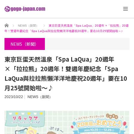
ホーム
NEWS（新聞）
東京巨蛋天然溫泉「Spa LaQua」20週年 ×「拉拉熊」20週
年！雙週年慶紀念「Spa LaQua與拉拉熊懶洋洋地慶祝20週年」要在10月25號開始啦～♪
NEWS（新聞）
東京巨蛋天然溫泉「Spa LaQua」20週年
×「拉拉熊」20週年！雙週年慶紀念「Spa
LaQua與拉拉熊懶洋洋地慶祝20週年」要在10
月25號開始啦～♪
2023/10/22
NEWS（新聞）