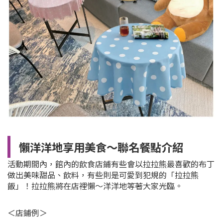
懶洋洋地享用美食～聯名餐點介紹
活動期間內，館內的飲食店鋪有些會以拉拉熊最喜歡的布丁
做出美味甜品、飲料，有些則是可愛到犯規的「拉拉熊
飯」！拉拉熊將在店裡懶～洋洋地等著大家光臨。
＜店鋪例＞