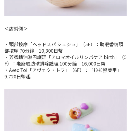
＜店鋪例＞
・頭部按摩「ヘッドスパ シュシュ」（5F）：助眠香精頭
部按摩 70分鐘 10,300日幣
・芳香精油淋巴護理「アロマオイルリンパケア birth」（5
F）：老廢脂肪球排除護理 100分鐘 16,000日幣
・Avec Toi「アヴェク・トワ」（6F）：「拉拉熊美甲」
9,720日幣起