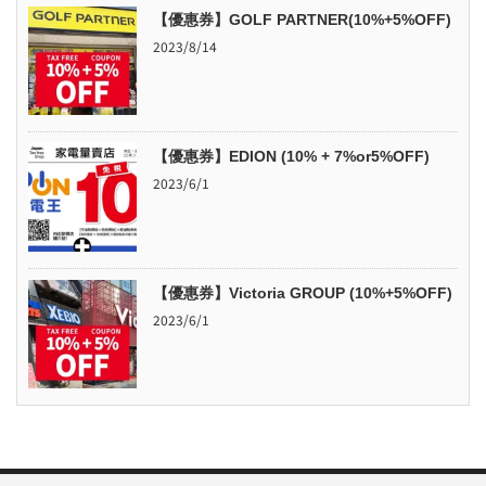
【優惠券】GOLF PARTNER(10%+5%OFF)
2023/8/14
【優惠券】EDION (10% + 7%or5%OFF)
2023/6/1
【優惠券】Victoria GROUP (10%+5%OFF)
2023/6/1