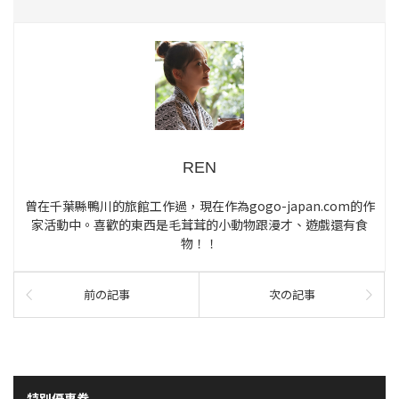
REN
曾在千葉縣鴨川的旅館工作過，現在作為gogo-japan.com的作
家活動中。喜歡的東西是毛茸茸的小動物跟漫才、遊戲還有食
物！！
前の記事
次の記事
特別優惠券