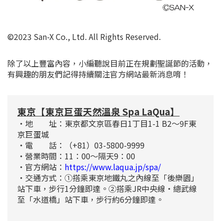
©2023 San-X Co., Ltd. All Rights Reserved.
除了以上豐富內容，小編聽說目前正在規劃聖誕節的活動，
有興趣的朋友們記得持續關注官方網站最新消息唷！
東京【東京巨蛋天然溫泉 Spa LaQua】
・地 址：東京都文京區春日1丁目1-1 B2～9F東
京巨蛋城
・電 話：（+81）03-5800-9999
・營業時間：11：00～隔天9：00
・官方網站：
https://www.laqua.jp/spa/
・交通方式：①搭乘東京地鐵丸之內線至「後樂園」
站下車，步行1分鐘即達。②搭乘JR中央線・總武線
至「水道橋」站下車，步行約6分鐘即達。