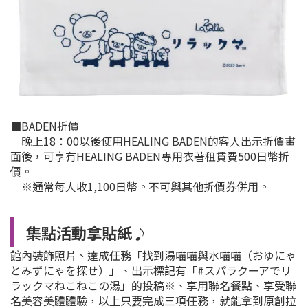
■BADEN折價
晚上18：00以後使用HEALING BADEN的客人出示折價畫
面後，可享有HEALING BADEN專用衣著租賃費500日幣折
價。
※通常每人收1,100日幣。不可與其他折價券併用。
集點活動拿貼紙♪
館內裝飾照片、達成任務「找到湯喵喵與水喵喵（おゆにゃ
とみずにゃを探せ）」、出示標記有「#スパラクーアでリ
ラックマねこねこの湯」的投稿※、享用聯名餐點、享受聯
名美容美體體驗，以上只要完成三項任務，就能拿到原創拉