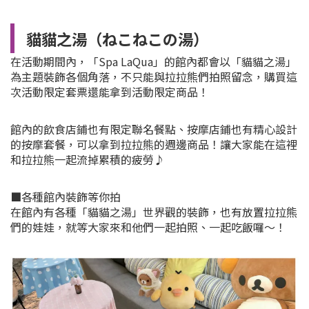
貓貓之湯（ねこねこの湯）
在活動期間內，「Spa LaQua」的館內都會以「貓貓之湯」
為主題裝飾各個角落，不只能與拉拉熊們拍照留念，購買這
次活動限定套票還能拿到活動限定商品！
館內的飲食店鋪也有限定聯名餐點、按摩店鋪也有精心設計
的按摩套餐，可以拿到拉拉熊的週邊商品！讓大家能在這裡
和拉拉熊一起流掉累積的疲勞♪
■各種館內裝飾等你拍
在館內有各種「貓貓之湯」世界觀的裝飾，也有放置拉拉熊
們的娃娃，就等大家來和他們一起拍照、一起吃飯囉～！