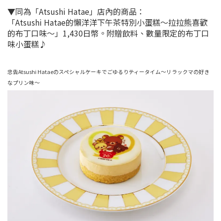
▼同為「Atsushi Hatae」店內的商品：
「Atsushi Hatae的懶洋洋下午茶特別小蛋糕～拉拉熊喜歡
的布丁口味～」1,430日幣。附贈飲料、數量限定的布丁口
味小蛋糕♪
忠告Atsushi Hataeのスペシャルケーキでごゆるりティータイム～リラックマの好き
なプリン味～