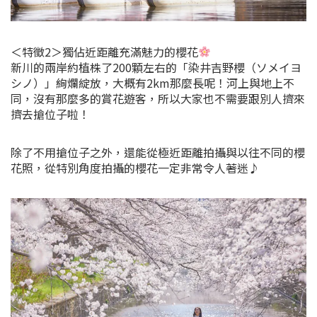
＜特徵2＞獨佔近距離充滿魅力的櫻花
新川的兩岸約植株了200顆左右的「染井吉野櫻（ソメイヨ
シノ）」絢爛綻放，大概有2km那麼長呢！河上與地上不
同，沒有那麼多的賞花遊客，所以大家也不需要跟別人擠來
擠去搶位子啦！
除了不用搶位子之外，還能從極近距離拍攝與以往不同的櫻
花照，從特別角度拍攝的櫻花一定非常令人著迷♪