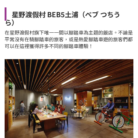
星野渡假村 BEB5土浦（ベブ つちう
ら）
在星野渡假村旗下唯一一間以腳踏車為主題的飯店。不論是
平常沒有在騎腳踏車的旅客，或是熱愛腳踏車遊的旅客們都
可以在這裡獲得許多不同的腳踏車體驗！