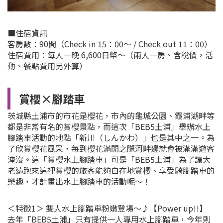
■住宿資訊
客房數：90間（Check in 15：00～ / Check out 11：00）
住宿費用：每人一晚 6,600日幣～（兩人一房、含稅價，活
動、餐點費用另外算）
賞櫻×腳踏車
茨城縣土浦市的市花是櫻花，市內的龜城公園、霞浦湖畔等
都是非常有名的賞櫻景點，而這次「BEB5土浦」舉辦水上
腳踏車活動的地點「新川（しんかわ）」也是其中之一。為
了欣賞櫻花風采，每到櫻花滿開之際河畔邊就會被滿滿遊客
淹沒。這「賞櫻水上腳踏車」可是「BEB5土浦」為了讓大
老遠跑來這裡賞櫻的旅客能夠自在地賞櫻、享受騎腳踏車的
樂趣，才計畫出水上腳踏車的活動呢～！
＜特徵1＞ 雙人水上腳踏車粉嫩登場～♪【Power up!!】
去年「BEB5土浦」只有提供一人專用水上腳踏車，今年則