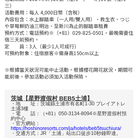
三）
活動費用：每人 4,000日幣（含稅）
內容包含：水上腳踏車（一人用/雙人用）、救生衣、つじ
や草莓鮮奶油三明治、至新川為止的腳踏車租費
預約方式：電話預約※（+81）029-825-0501，最晚需要住
宿三天前預約。
定 員：3人（最少1人可成行）
可預約對象：住宿旅客※需身高150cm以上
※根據當天狀況可能中止活動。根據櫻花開花狀況，期間可
能前後。參加活動必須加入活動保險。
茨城【星野渡假村 BEB5土浦】
・地 址：茨城縣土浦市有名町1-30 プレイアトレ
土浦3樓
・電 話：（+81）050-3134-8094※星野渡假村預
約中心
・官方網站：
https://hoshinoresorts.com/ja/hotels/beb5tsuchiura/
・交通方式：JR「土浦」站出口徒步10秒鐘即達。