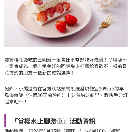
邊賞櫻花邊吃的三明治一定會比平常好吃好幾倍！？嘿嘿～
一定會成為一個非常美好的回憶啦♪推薦給喜歡不一樣的賞
花方式的朋友一個新的旅館選擇！
另外，小編還有在官方網站預約系統發現便宜20%up的早
鳥優惠呢（住宿30天前預約）！要預約要趁早，趕快手刀訂
起來吧～！
「賞櫻水上腳踏車」活動資訊
活動期間：2024年3月25號（禮拜一）～4月10號（禮拜