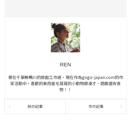
REN
曾在千葉縣鴨川的旅館工作過，現在作為gogo-japan.com的作
家活動中。喜歡的東西是毛茸茸的小動物跟漫才、遊戲還有食
物！！
前の記事
次の記事