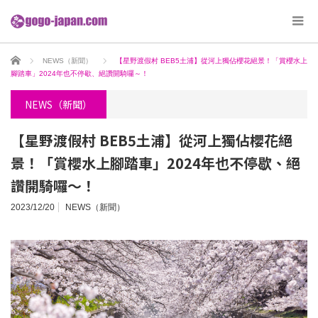
ホーム
NEWS（新聞）
【星野渡假村 BEB5土浦】從河上獨佔櫻花絕景！「賞櫻水上
腳踏車」2024年也不停歇、絕讚開騎囉～！
NEWS（新聞）
【星野渡假村 BEB5土浦】從河上獨佔櫻花絕
景！「賞櫻水上腳踏車」2024年也不停歇、絕
讚開騎囉～！
2023/12/20
NEWS（新聞）