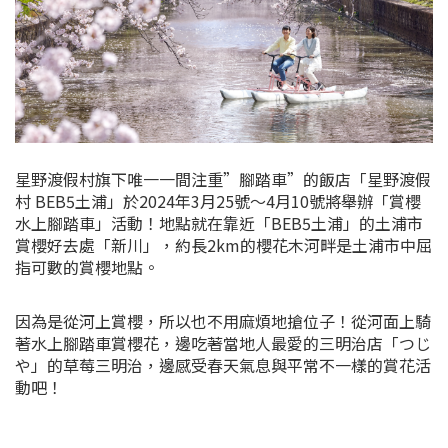
星野渡假村旗下唯一一間注重”腳踏車”的飯店「星野渡假
村 BEB5土浦」於2024年3月25號～4月10號將舉辦「賞櫻
水上腳踏車」活動！地點就在靠近「BEB5土浦」的土浦市
賞櫻好去處「新川」，約長2km的櫻花木河畔是土浦市中屈
指可數的賞櫻地點。
因為是從河上賞櫻，所以也不用麻煩地搶位子！從河面上騎
著水上腳踏車賞櫻花，邊吃著當地人最愛的三明治店「つじ
や」的草莓三明治，邊感受春天氣息與平常不一樣的賞花活
動吧！