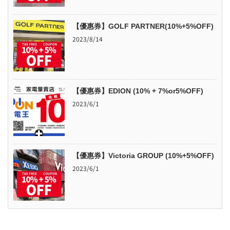
【優惠券】GOLF PARTNER(10%+5%OFF)
2023/8/14
【優惠券】EDION (10% + 7%or5%OFF)
2023/6/1
【優惠券】Victoria GROUP (10%+5%OFF)
2023/6/1