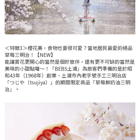
＜特徵3＞櫻花美，食物也要很可愛？當地居民最愛的絕品
草莓三明治！【NEW】
能讓賞花更開心的當然是個好旅伴，還有更不可缺的當然是
美味的小甜點囉～！「BEB5土浦」為旅客們準備的是於昭
和43年（1968年）創業、土浦市內老字號手工三明治店
「つじや（tsujiya）」的期間限定商品「草莓鮮奶油三明
治」。