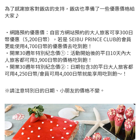
為了感謝旅客對飯店的支持，飯店也準備了一些優惠價格給
大家♪
・網路預約優惠價：自官方網站預約的大人旅客可享300日
幣優惠（5,200日幣），若是 SEIBU PRINCE CLUB的會員
更能使用4,700日幣的優惠價去吃到飽！
・開業30週年特別紀念價①：活動開始後的平日10天內大
人旅客都可用3,900日幣的價格吃到飽！
・開業30週年特別紀念價②：日期包含3的平日大人旅客都
可用4,250日幣/會員可用4,000日幣就能享用吃到飽～！
※請注意特別日的日期、小朋友的價格不變。