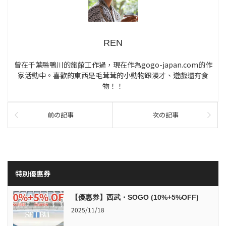
REN
曾在千葉縣鴨川的旅館工作過，現在作為gogo-japan.com的作
家活動中。喜歡的東西是毛茸茸的小動物跟漫才、遊戲還有食
物！！
前の記事
次の記事
特別優惠券
【優惠券】西武・SOGO (10%+5%OFF)
2025/11/18