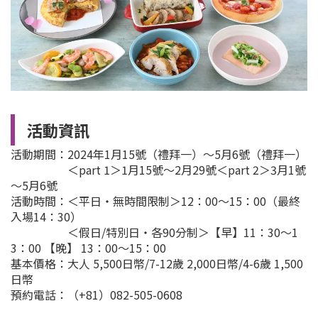
活動資訊
活動期間：2024年1月15號（禮拜一）～5月6號（禮拜一）
＜part 1＞1月15號～2月29號＜part 2＞3月1號
～5月6號
活動時間：＜平日・無時間限制＞12：00～15：00（最終
入場14：30）
＜假日/特別日・各90分制＞【早】11：30～1
3：00 【晚】 13：00～15：00
基本價格：大人 5,500日幣/7-12歲 2,000日幣/4-6歲 1,500
日幣
預約電話：（+81）082-505-0608