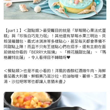
【part 1 】＜甜點類＞最受矚目的就是「草莓開心果法式蛋
糕」與「珍珠白巧克力塔」！其他還有草莓水果三明治、貝
殼菠蘿麵包、義式冰淇淋等多樣點心，甚至每天都會準備不
同甜點上陣！而且不只有王道點心們在招手，還有主廚在面
前做給你看的「BERRY大阪燒」、「棉花糖甜比薩」、「瑪
格麗特比薩」，令人看得目不轉睛呀♥
＜餐點類＞也是不能小看的！洋風的香醇紅酒燉牛肉、海鮮
番茄義大利麵、鮮蝦美乃滋沙拉、奶油咖哩、薯條、玉米濃
湯、沙拉吧等等也都讓人意猶未盡♪