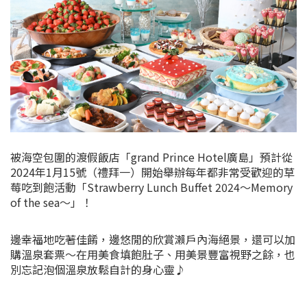
被海空包圍的渡假飯店「grand Prince Hotel廣島」預計從
2024年1月15號（禮拜一）開始舉辦每年都非常受歡迎的草
莓吃到飽活動「Strawberry Lunch Buffet 2024～Memory
of the sea～」！
邊幸福地吃著佳餚，邊悠閒的欣賞瀨戶內海絕景，還可以加
購溫泉套票～在用美食填飽肚子、用美景豐富視野之餘，也
別忘記泡個溫泉放鬆自計的身心靈♪