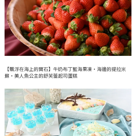
【飄浮在海上的寶石】牛奶布丁藍海果凍・海邊的提拉米
蘇・美人魚公主的舒芙蕾起司蛋糕