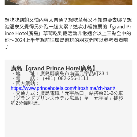
想吃吃到飽又怕內容太普通？想吃草莓又不知道要去哪？想
泡溫泉又覺得另外跑一趟太累？這次小編推薦的「grand Pr
ince Hotel廣島」草莓吃到飽活動非常適合以上三點全中的
你～2024上半年想前往廣島遊玩的朋友們可以參考看看唷
♪
廣島【grand Prince Hotel廣島】
・地 址：廣島縣廣島市南區元宇品町23-1
・電 話：（+81）082-256-1111
・官方網站：
https://www.princehotels.com/hiroshima/zh-hant/
・交通方式：廣島電鐵「元宇品口」站搭乘21-2公車
（グランドプリンスホテル広島）至「元宇品」徒步
約2分鐘即達。