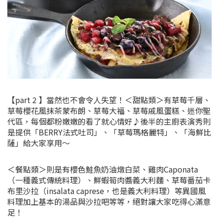
【part 2 】當然也不會令人失望！＜甜點類＞有草莓千層、
草莓櫻花風抹茶蒙布朗、草莓大福、草莓戚風蛋糕、迷你聖
代區，每個都粉嫩嫩的看了就心情好♪後半的主廚表演秀則
是提供「BERRY法式吐司」、「草莓瑪格麗特」、「海鮮比
薩」給大家享用～
＜餐點類＞則是有櫻色鮭魚奶油燉白菜、雞肉Caponata
（一種義式傳統料理）、鮮蝦筍肉醬義大利麵、草莓番茄卡
布里沙拉（insalata caprese，也是義大利料理）等異國風
料理加上基本的湯品與沙拉吧等等，絕對讓大家吃得心滿意
足！