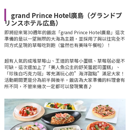
grand Prince Hotel廣島（グランドプ
リンスホテル広島）
即將迎來第30週年的飯店「grand Prince Hotel廣島」這次
準備的是以一望無際的大海為主題，並採用了與以往完全不
同方式呈現的草莓吃到飽（當然也有美味午餐啦）！
超有人氣的成堆草莓山、王道的草莓小蛋糕、草莓塔必是不
可缺，這次還加上了「美人魚公主的舒芙蕾起司蛋糕」、
「珍珠白巧克力塔」等充滿玩心的”海洋甜點”滿足大家！
活動期間更是分為前半與後半，飯店為大家準備的料理會有
所不同，不管來幾次一定都可以發現驚喜♪