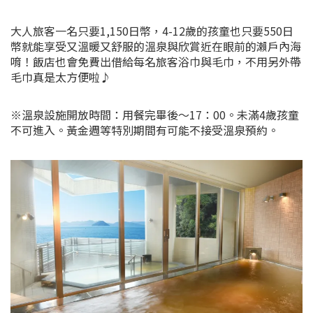
大人旅客一名只要1,150日幣，4-12歲的孩童也只要550日
幣就能享受又溫暖又舒服的溫泉與欣賞近在眼前的瀨戶內海
唷！飯店也會免費出借給每名旅客浴巾與毛巾，不用另外帶
毛巾真是太方便啦♪
※溫泉設施開放時間：用餐完畢後～17：00。未滿4歲孩童
不可進入。黃金週等特別期間有可能不接受溫泉預約。