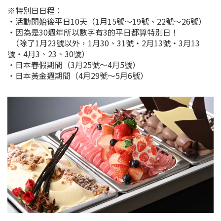
※特別日日程：
・活動開始後平日10天（1月15號～19號、22號～26號）
・因為是30週年所以數字有3的平日都算特別日！
（除了1月23號以外，1月30、31號・2月13號・3月13
號・4月3、23、30號）
・日本春假期間（3月25號～4月5號）
・日本黃金週期間（4月29號～5月6號）