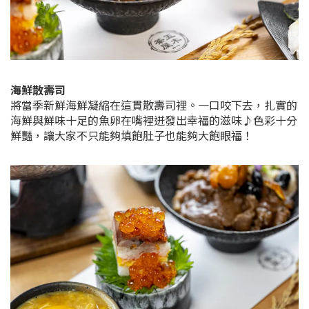
海鮮散壽司
將當季新鮮海鮮凝縮在這貫散壽司裡。一口咬下去，扎實的
海鮮與鮮味十足的魚卵在嘴裡迸發出幸福的滋味♪色彩十分
鮮豔，讓大家不只能夠填飽肚子也能夠大飽眼福！