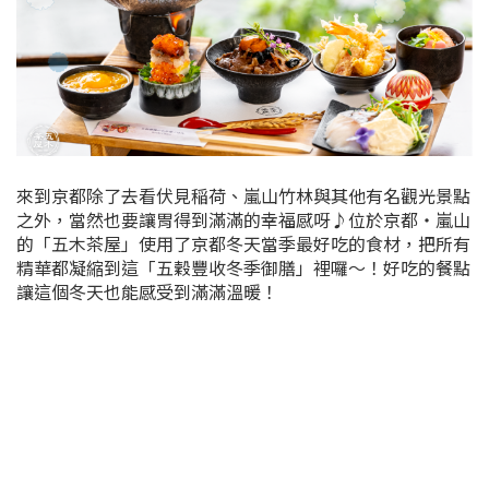
來到京都除了去看伏見稲荷、嵐山竹林與其他有名觀光景點
之外，當然也要讓胃得到滿滿的幸福感呀♪位於京都・嵐山
的「五木茶屋」使用了京都冬天當季最好吃的食材，把所有
精華都凝縮到這「五穀豐收冬季御膳」裡囉～！好吃的餐點
讓這個冬天也能感受到滿滿溫暖！