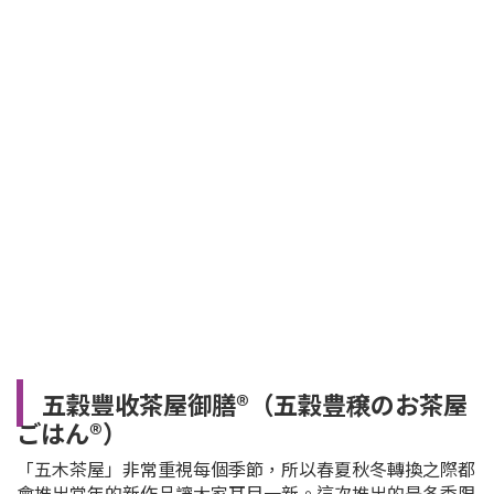
五穀豐收茶屋御膳®︎（
五穀豊穣のお茶屋
ごはん®︎）
「五木茶屋」非常重視每個季節，所以春夏秋冬轉換之際都
會推出當年的新作品讓大家耳目一新。這次推出的是冬季限