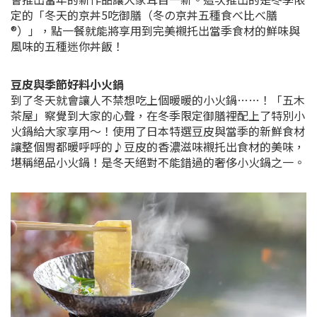
定的「冬天的京丼5吃御膳（冬の京丼五種食べ比べ膳
®︎）」，點一餐就能將享用到完美襯托出當季食材的鮮味與
風味的五種迷你丼飯！
豆皮與季節好料小火鍋
到了冬天就會讓人不禁想吃上個暖暖的小火鍋……！「五木
茶屋」察覺到大家的心聲，在冬季限定御膳裡配上了特別小
火鍋給大家享用～！使用了日本特選豆皮與當季的新鮮食材
讓整個胃都暖呼呼的♪豆皮的香濃滋味襯托出食材的美味，
堪稱絕品小火鍋！是冬天絕對不能錯過的奢侈小火鍋之一。