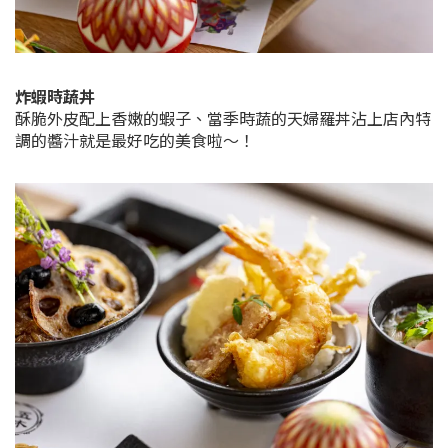
炸蝦時蔬丼
酥脆外皮配上香嫩的蝦子、當季時蔬的天婦羅丼沾上店內特
調的醬汁就是最好吃的美食啦～！