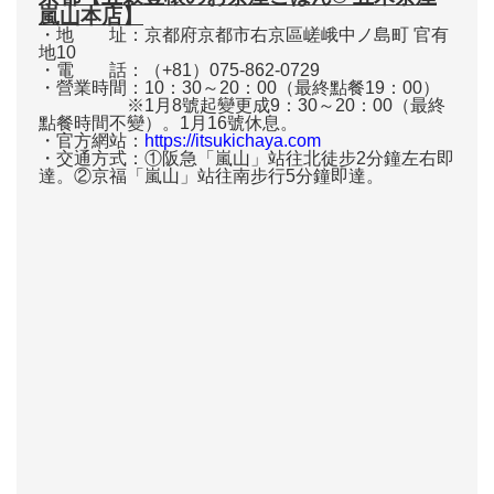
嵐山本店】
・地 址：京都府京都市右京區嵯峨中ノ島町 官有
地10
・電 話：（+81）075-862-0729
・營業時間：10：30～20：00（最終點餐19：00）
※1月8號起變更成9：30～20：00（最終
點餐時間不變）。1月16號休息。
・官方網站：
https://itsukichaya.com
・交通方式：①阪急「嵐山」站往北徒步2分鐘左右即
達。②京福「嵐山」站往南步行5分鐘即達。