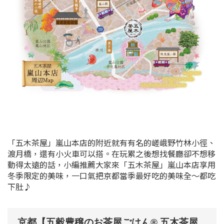
「五木茶屋」嵐山本店的附近就有有名的嵯峨野竹林小徑、
渡月橋，還有小火車可以搭。在玩累之後想找餐廳卻不想移
動得太遠的話，小編推薦大家來「五木茶屋」嵐山本店享用
冬季限定的美味，一口氣把京都當季最好吃的美味全～都吃
下肚♪
京都【五穀豊穣のお茶屋ごはん®︎ 五木茶屋