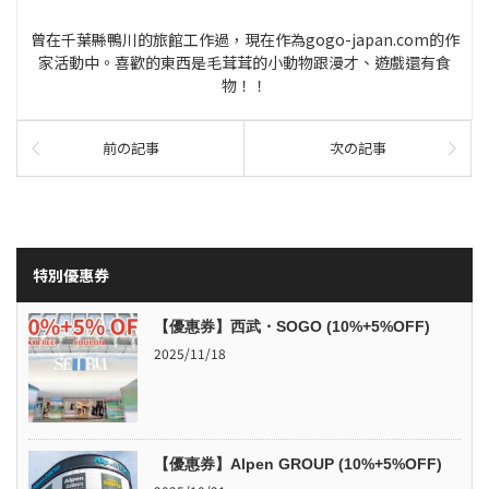
曾在千葉縣鴨川的旅館工作過，現在作為gogo-japan.com的作
家活動中。喜歡的東西是毛茸茸的小動物跟漫才、遊戲還有食
物！！
前の記事
次の記事
特別優惠券
【優惠券】西武・SOGO (10%+5%OFF)
2025/11/18
【優惠券】Alpen GROUP (10%+5%OFF)