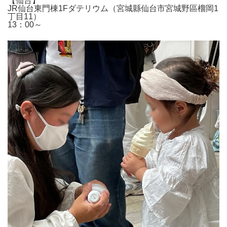
【仙台】
JR仙台東門棟1Fダテリウム（宮城縣仙台市宮城野區榴岡1
丁目11）
13：00～