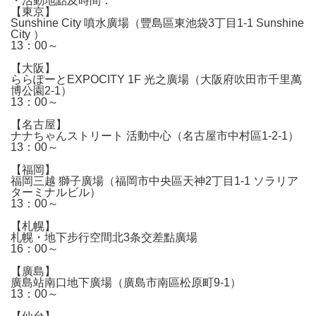
・活動地點及時間：
【東京】
Sunshine City 噴水廣場（豐島區東池袋3丁目1-1 Sunshine
City ）
13：00～
【大阪】
ららぽーとEXPOCITY 1F 光之廣場（大阪府吹田市千里萬
博公園2-1）
13：00～
【名古屋】
ナナちゃんストリート 活動中心（名古屋市中村區1-2-1）
13：00～
【福岡】
福岡三越 獅子廣場（福岡市中央區天神2丁目1-1 ソラリア
ターミナルビル）
13：00～
【札幌】
札幌・地下步行空間北3条交差點廣場
16：00～
【廣島】
廣島站南口地下廣場（廣島市南區松原町9-1）
13：00～