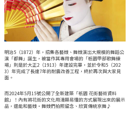
明治5（1872）年，招集各藝妓、舞妓演出大規模的舞蹈公
演「都舞」誕生，被當作其專用會場的「祇園甲部歌舞練
場」則是於大正2（1913）年建設完畢，並於令和5（202
3）年完成了長達7年的耐震改善工程，終於再次與大家見
面。
而2024年5月15號公開了全新建築「祇園 花街藝術資料
館」！內有將花街的文化用淺顯易懂的方式展現出來的展示
品，還能和藝妓・舞妓們拍照留念、欣賞傳統京舞♪