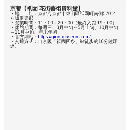
京都【祇園 花街藝術資料館】
・地 址：京都府京都市東山區祇園町南側570-2
八坂俱樂部
・營業時間：11：00～20：00（最終入館 19：00）
・休館期間：每週三、3月中旬～5月上旬、10月中旬
～11月中旬、年末年初
・官方網站：
https://gion-museum.com/
・交通方式：自京阪「祇園四条」站徒步約10分鐘即
達。