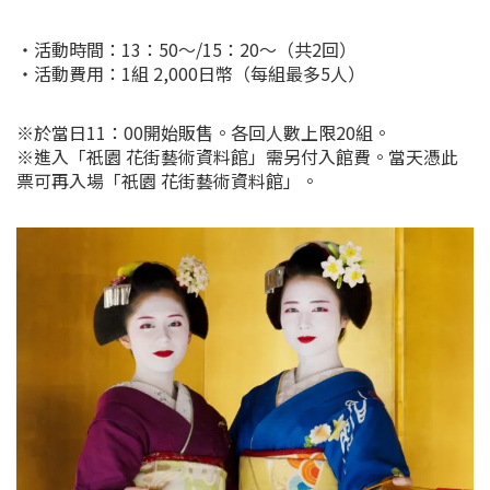
・活動時間：13：50～/15：20～（共2回）
・活動費用：1組 2,000日幣（每組最多5人）
※於當日11：00開始販售。各回人數上限20組。
※進入「祇園 花街藝術資料館」需另付入館費。當天憑此
票可再入場「祇園 花街藝術資料館」。