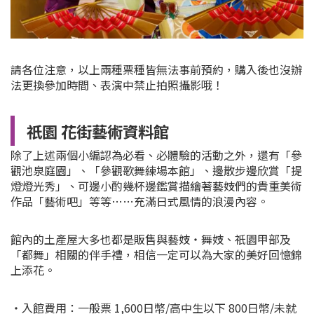
請各位注意，以上兩種票種皆無法事前預約，購入後也沒辦
法更換參加時間、表演中禁止拍照攝影哦！
祇園 花街藝術資料館
除了上述兩個小編認為必看、必體驗的活動之外，還有「參
觀池泉庭園」、「參觀歌舞練場本館」、邊散步邊欣賞「提
燈燈光秀」、可邊小酌幾杯邊鑑賞描繪著藝妓們的貴重美術
作品「藝術吧」等等……充滿日式風情的浪漫內容。
館內的土產屋大多也都是販售與藝妓・舞妓、祇園甲部及
「都舞」相關的伴手禮，相信一定可以為大家的美好回憶錦
上添花。
・入館費用：一般票 1,600日幣/高中生以下 800日幣/未就