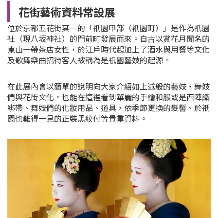
花街藝術資料常設展
位於京都五花街其一的「祇園甲部（衹園町）」是作為祇園
社（現八坂神社）的門前町發展而來。自古以賞花月聞名的
東山一帶茶店女性，於江戶時代起加上了酒水與用餐等文化
及歌舞樂曲招待客人被稱為是祇園藝妓的起源。
在此展內會以簡單的說明向大家介紹如上述般的藝妓・舞妓
們與花街文化。也能在這裡看到華麗的手繪和服或是西陣織
綁帶、舞妓們的化妝用品、道具，依季節更換的髮髻、於祇
園也難得一見的正裝黑紋付等貴重資料。