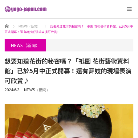
ホーム
NEWS（新聞）
想要知道花街的秘密嗎？「祇園 花街藝術資料館」已於5月中
正式開幕！還有舞妓的現場表演可欣賞♪
NEWS（新聞）
想要知道花街的秘密嗎？「祇園 花街藝術資料
館」已於5月中正式開幕！還有舞妓的現場表演
可欣賞♪
2024/6/3
NEWS（新聞）