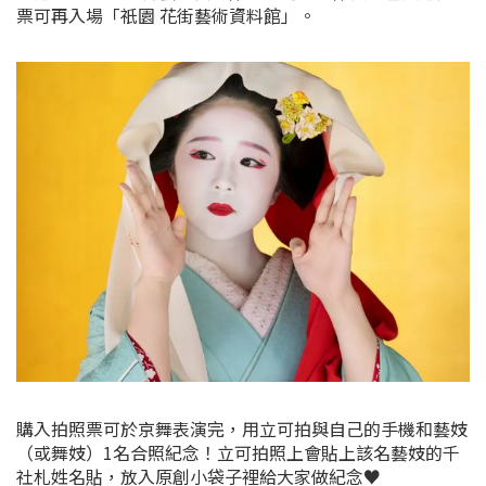
票可再入場「祇園 花街藝術資料館」。
購入拍照票可於京舞表演完，用立可拍與自己的手機和藝妓
（或舞妓）1名合照紀念！立可拍照上會貼上該名藝妓的千
社札姓名貼，放入原創小袋子裡給大家做紀念♥