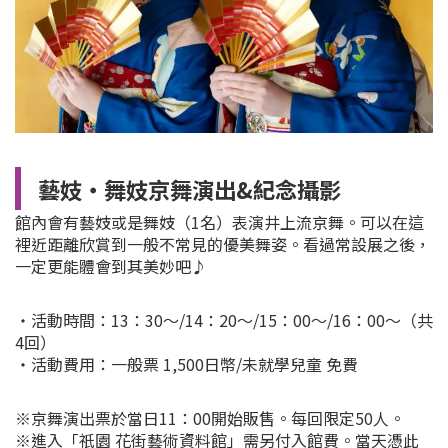
藝妓・舞妓京舞演出&紀念攝影
館內會有藝妓或是舞妓（1名）表演井上流京舞。可以在這
裡近距離欣賞到一般不常見的優美舞姿。看過常設展之後，
一定更能體會到其美妙吧♪
・活動時間：13：30～/14：20～/15：00～/16：00～（共
4回）
・活動費用：一般票 1,500日幣/未就學兒童 免費
※京舞演出票於當日11：00開始販售。每回限定50人。
※進入「祇園 花街藝術資料館」需另付入館費。當天憑此