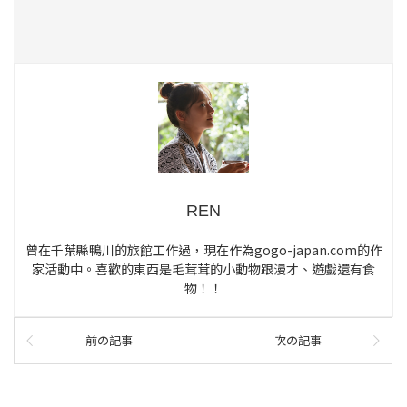
REN
曾在千葉縣鴨川的旅館工作過，現在作為gogo-japan.com的作
家活動中。喜歡的東西是毛茸茸的小動物跟漫才、遊戲還有食
物！！
前の記事
次の記事