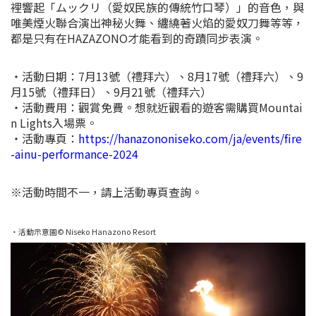
裡響起「ムックリ（愛奴民族的傳統竹口琴）」的音色，與
唯美煙火聯合演出神秘火舞、纏繞著火焰的愛奴刀舞等等，
都是只有在HAZAZONO才能看到的奇蹟同步表演。
・活動日期：7月13號（禮拜六）、8月17號（禮拜六）、9
月15號（禮拜日）、9月21號（禮拜六）
・活動費用：觀賞免費。想就近觀看的遊客需購買Mountai
n Lights入場票。
・活動專頁：
https://hanazononiseko.com/ja/events/fire
-ainu-performance-2024
※活動時間不一，請上活動專頁查詢。
・活動示意圖© Niseko Hanazono Resort