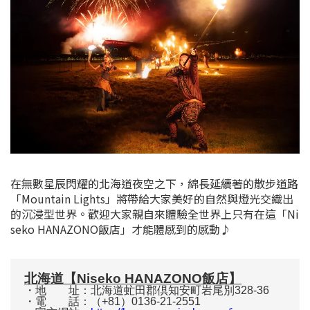
在無數星辰閃耀的北海道夜空之下，綿長延續著的散步道路
「Mountain Lights」將帶給大家美好的自然與燈光交織出
的沉浸型世界。歡迎大家親自來體驗全世界上只有在這「Ni
seko HANAZONO飯店」才能體感到的感動♪
北海道【Niseko HANAZONO飯店】
・地 址：北海道虻田郡倶知安町岩尾別328-36
・電 話：（+81）0136-21-2551