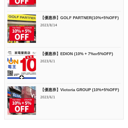
【優惠券】GOLF PARTNER(10%+5%OFF)
2023/8/14
【優惠券】EDION (10% + 7%or5%OFF)
2023/6/1
【優惠券】Victoria GROUP (10%+5%OFF)
2023/6/1