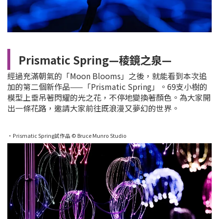
Prismatic Spring—稜鏡之泉—
經過充滿朝氣的「Moon Blooms」之後，就能看到本次追
加的第二個新作品——「Prismatic Spring」。69支小樹的
模型上垂吊著閃耀的光之花，不停地變換著顏色。為大家開
出一條花路，邀請大家前往既浪漫又夢幻的世界。
・Prismatic Spring試作品 © Bruce Munro Studio