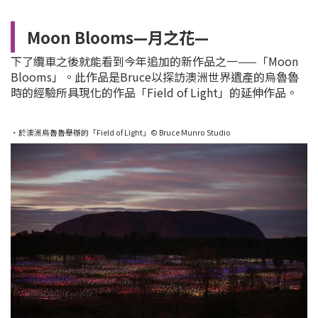
Moon Blooms—月之花—
下了纜車之後就能看到今年追加的新作品之一——「Moon
Blooms」。此作品是Bruce以探訪澳洲世界遺產的烏魯魯
時的經驗所具現化的作品「Field of Light」的延伸作品。
・於澳洲烏魯魯舉辦的「Field of Light」© Bruce Munro Studio