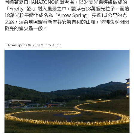
圍繞著夏日HANAZONO的滑雪場，以24支光纖導線做成的
「Firefly -螢-」融入風景之中，飄浮著18萬個光粒子。而這
18萬光粒子變化成名為「Arrow Spring」長達1.3公里的光
之路，溫柔地照耀著新雪谷安努普利的山腳，彷彿夜晚閃閃
發亮的螢火蟲一般。
・Arrow Spring © Bruce Munro Studio