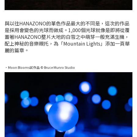
與以往HANAZONO的單色作品最大的不同是，這次的作品
是採用會變色的光球而做成。1,000個光球就像是即將從覆
蓋著HANAZONO整片大地的白雪之中萌芽一般充滿生機，
配上神秘的音樂襯托，為「Mountain Lights」添加一頁華
麗的篇章。
・Moon Blooms試作品 © Bruce Munro Studio