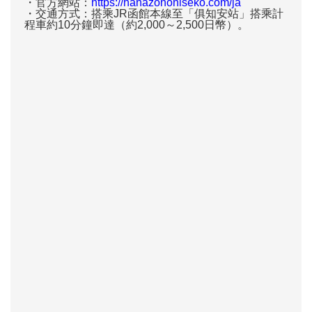
・官方網站：
https://hanazononiseko.com/ja
・交通方式：搭乘JR函館本線至「俱知安站」搭乘計
程車約10分鐘即達（約2,000～2,500日幣）。