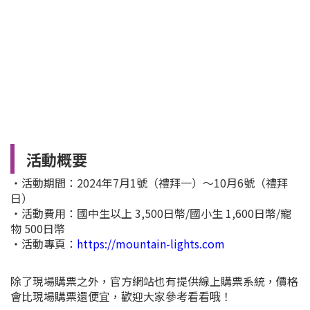
活動概要
・活動期間：2024年7月1號（禮拜一）～10月6號（禮拜
日）
・活動費用：國中生以上 3,500日幣/國小生 1,600日幣/寵
物 500日幣
・活動專頁：
https://mountain-lights.com
除了現場購票之外，官方網站也有提供線上購票系統，價格
會比現場購票還便宜，歡迎大家參考看看哦！