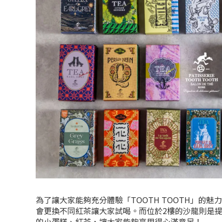
為了讓大家能夠充分體驗「TOOTH TOOTH」的
會更換不同紅茶讓大家試喝。而位於2樓的沙龍則是提供了「P
的小蛋糕、紅茶，讓大家能夠享用得心滿意足！