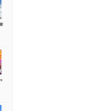
貨
re
）