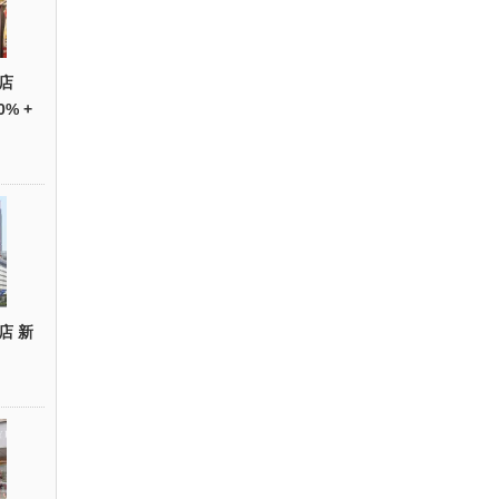
店
0% +
店 新