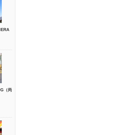
ERA
UG（尚