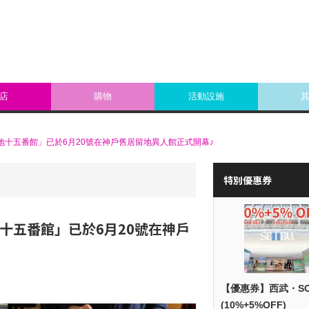
店
購物
活動設施
神戸居留地十五番館」已於6月20號在神戶舊居留地異人館正式開幕♪
特別優惠券
居留地十五番館」已於6月20號在神戶
【優惠券】西武・S
(10%+5%OFF)