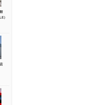
館
YLE）
店