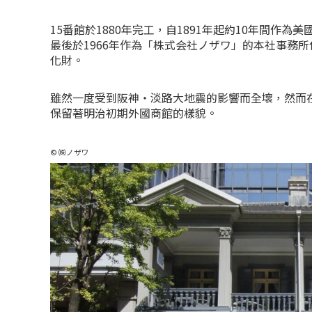
15番館於1880年完工，自1891年起約10年間作
最後於1966年作為「株式会社ノザワ」的本社事務所
化財。
雖然一度受到阪神・淡路大地震的影響而全壞，然而
保留著明治初期外國商館的樣貌。
© ㈱ノザワ