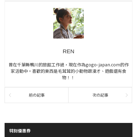
REN
曾在千葉縣鴨川的旅館工作過，現在作為gogo-japan.com的作
家活動中。喜歡的東西是毛茸茸的小動物跟漫才、遊戲還有食
物！！
前の記事
次の記事
特別優惠券