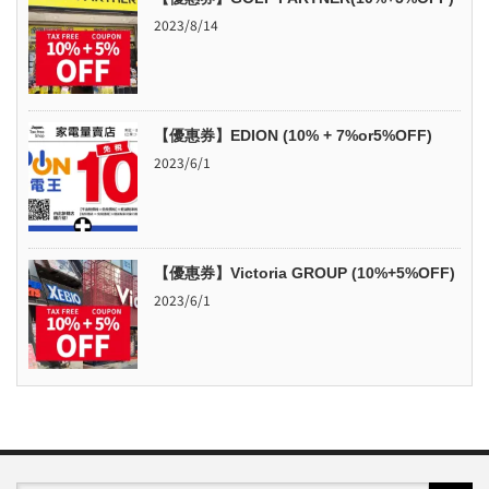
2023/8/14
【優惠券】EDION (10% + 7%or5%OFF)
2023/6/1
【優惠券】Victoria GROUP (10%+5%OFF)
2023/6/1