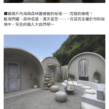
■被瀨戶內海與森林圍繞著的祕境……究極的療癒！
藍海閃耀、森林低語、滿天星空……。在這完全屬於你的秘
境中，完全的融入大自然吧～