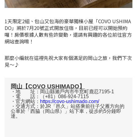
1天限定2組、包山又包海的豪華獨棟小屋「COVO USHIMA
DO」將於7月20號正式開放住宿，目前已經可以開始預約
囉！房價根據人數有些許變動，還請有興趣的各位前往官方
網站查詢唷！
那麼小編就在這裡先祝大家有個滿足的岡山之旅，我們下次
見～♪
岡山【COVO USHIMADO】
・地 址：岡山縣瀨戶內市牛窓町鹿忍7195-1
・電 話：（+81）086-924-7115
・官方網站：
https://covo-ushimado.com/
・交通方式：於JR「邑久」站搭乘前往子父雁方向的
公車於「西脇（岡山県）」站下車，徒步約5分鐘即
達。