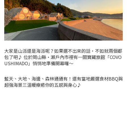
大家是山派還是海派呢？如果選不出來的話，不如就兩個都
包了吧♪ 位於岡山縣・瀨戶內市裡有一間寶藏旅館「COVO
USHIMADO」悄悄地準備開幕囉～
藍天、大地、海邊、森林通通有！還有當地嚴選食材BBQ與
超強海景三溫暖療癒你的五感與身心♪