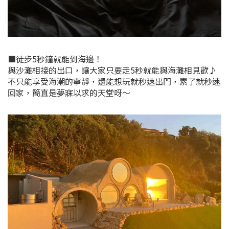
■徒步5秒鐘就能到海邊！
與沙灘相接的出口，讓大家只要走5秒就能與海灘相見歡♪
不只能享受海潮的寧靜，還能想玩就秒速出門，累了就秒速
回家，簡直是夢寐以求的天堂呀～