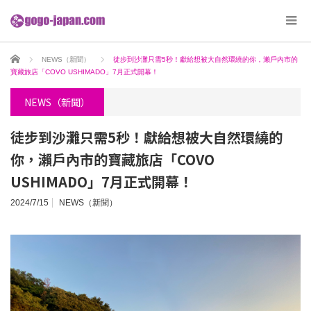
ホーム
NEWS（新聞）
徒步到沙灘只需5秒！獻給想被大自然環繞的你，瀨戶內市的
寶藏旅店「COVO USHIMADO」7月正式開幕！
NEWS（新聞）
徒步到沙灘只需5秒！獻給想被大自然環繞的
你，瀨戶內市的寶藏旅店「COVO
USHIMADO」7月正式開幕！
2024/7/15
NEWS（新聞）