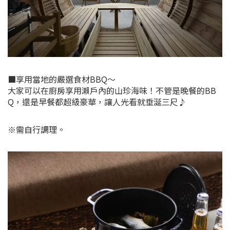
■享用當地的嚴選食材BBQ～
大家可以在廚房享用瀨戶內的山珍海味！不管是晚餐的BB
Q，還是早餐都超級豪華，讓人光看就垂涎三尺♪
※需自行調理。