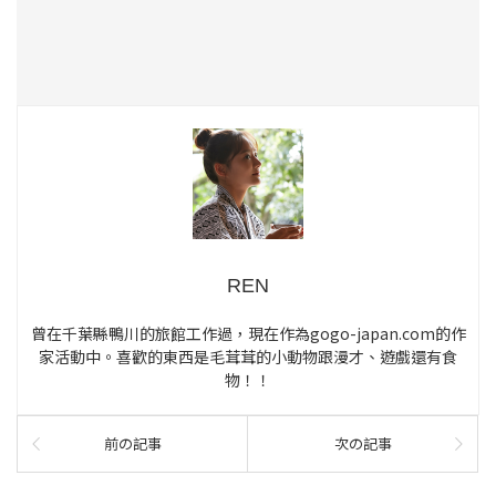
REN
曾在千葉縣鴨川的旅館工作過，現在作為gogo-japan.com的作
家活動中。喜歡的東西是毛茸茸的小動物跟漫才、遊戲還有食
物！！
前の記事
次の記事