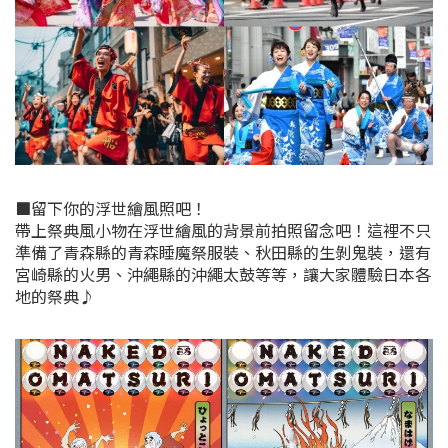
■留下你的浮世繪風照吧！
帶上祭典風小物在浮世繪風的背景前拍照留念吧！這裡不只
準備了青森縣的青森睡魔祭服裝、秋田縣的生剝鬼裝，還有
宮崎縣的火男、沖繩縣的沖繩太鼓等等，讓大家體驗日本各
地的祭典♪