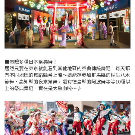
■體驗多種日本祭典舞！
居然只要在東京就能看到其他地區的祭典傳統舞蹈！每天都
有不同地區的舞蹈輪番上陣～還能夠參加群馬縣的桐生八木
節舞、高知縣的夜來祭舞，還有德島縣的阿波舞等等10種以
上的祭典舞蹈，實在是太熱血啦～♪