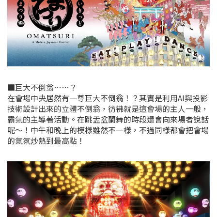
■巨大不倒翁……？
在會場中央居然有一尊巨大不倒翁！？其實是利用AI與投影
技術設計出來的立體不倒翁，彷彿就是這會場的主人一般，
霸氣的主導著活動。在跳盂盆蘭舞的時段還會向來場者說話
呢～！中午和晚上的模樣雖然不一樣，不過同樣都會把會場
的氣氛炒熱到最高點！