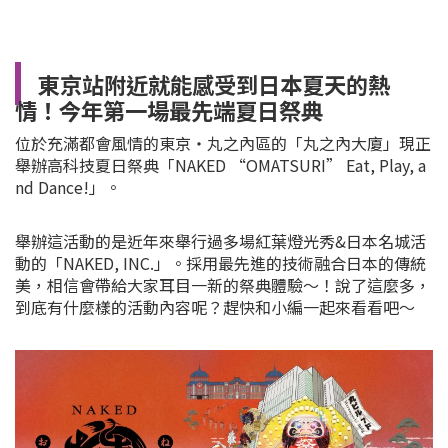
東京站附近就能感受到日本夏天的熱
情！今年第一場最先端夏日祭典
位於充滿都會風情的東京・丸之內區的「丸之內大廈」現正
舉辦高科技夏日祭典「NAKED “OMATSURI” Eat, Play, a
nd Dance!」。
舉辦這活動的是近年來舉行過多場紅葉燈光秀&日本名城活
動的「NAKED, INC.」。採用最先進的技術融合日本的傳統
美，相信會帶給大家耳目一新的祭典體驗～！說了這麼多，
到底有什麼樣的活動內容呢？趕快和小編一起來看看吧～