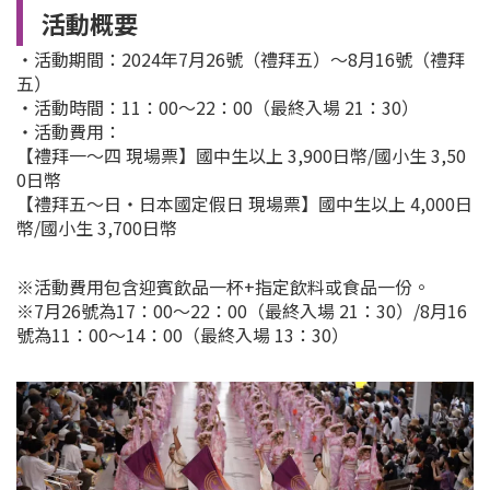
活動概要
・活動期間：2024年7月26號（禮拜五）～8月16號（禮拜
五）
・活動時間：11：00～22：00（最終入場 21：30）
・活動費用：
【禮拜一～四 現場票】國中生以上 3,900日幣/國小生 3,50
0日幣
【禮拜五～日・日本國定假日 現場票】國中生以上 4,000日
幣/國小生 3,700日幣
※活動費用包含迎賓飲品一杯+指定飲料或食品一份。
※7月26號為17：00～22：00
（最終入場 21：30）/8月16
號為11：00～14：00（最終入場 13：30）