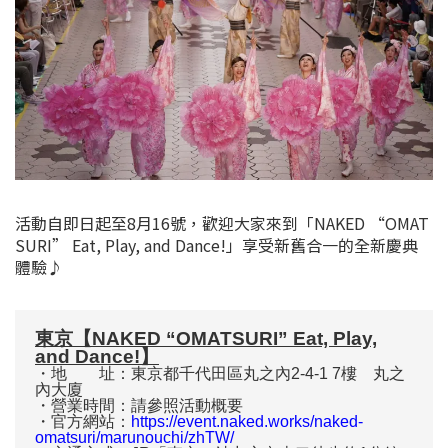
活動自即日起至8月16號，歡迎大家來到「NAKED “OMAT
SURI” Eat, Play, and Dance!」享受新舊合一的全新慶典
體驗♪
東京【NAKED “OMATSURI” Eat, Play,
and Dance!】
・地 址：東京都千代田區丸之內2-4-1 7樓 丸之
內大廈
・營業時間：請參照活動概要
・官方網站：
https://event.naked.works/naked-
omatsuri/marunouchi/zhTW/