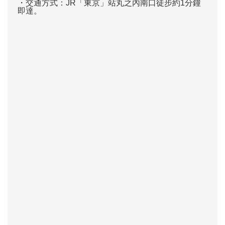
・交通方式：JR「東京」站丸之內南口徒步約1分鐘
即達。