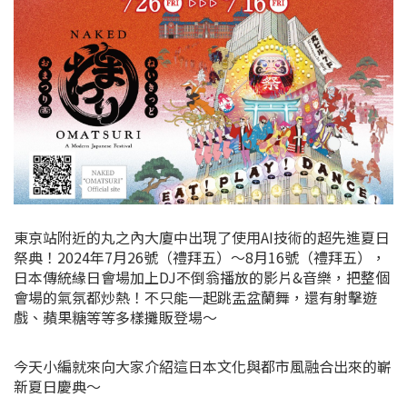
東京站附近的丸之內大廈中出現了使用AI技術的超先進夏日
祭典！2024年7月26號（禮拜五）～8月16號（禮拜五），
日本傳統緣日會場加上DJ不倒翁播放的影片&音樂，把整個
會場的氣氛都炒熱！不只能一起跳盂盆蘭舞，還有射擊遊
戲、蘋果糖等等多樣攤販登場～
今天小編就來向大家介紹這日本文化與都市風融合出來的嶄
新夏日慶典～