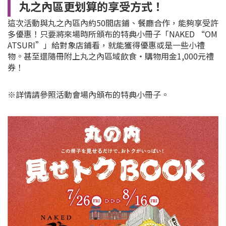
丸之內區更划算的享受方式！
這次活動與丸之內區內約50間店鋪、餐廳合作，能夠享受許
多優惠！只要將來場時所頒布的特典小冊子「NAKED “OM
ATSURI”」給對象店鋪看，就能獲得優惠或是一些小禮
物。甚至還隨冊附上丸之內區域飲食・購物用金1,000元禮
券！
※詳情請參照活動會場內頒布的特典小冊子。