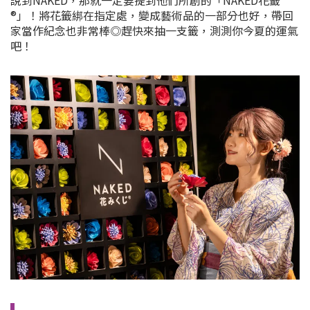
®」！將花籤綁在指定處，變成藝術品的一部分也好，帶回
家當作紀念也非常棒◎趕快來抽一支籤，測測你今夏的運氣
吧！