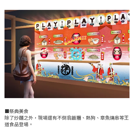
■祭典美食
除了炒麵之外，現場還有不倒翁飯糰、熱狗、章魚燒串等王
道食品登場。