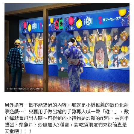
另外還有一個不能錯過的內容，那就是小編推薦的數位化射
擊遊戲～！只要用手做出槍的手勢再大喊一聲「碰！」，數
位彈就會飛出去囉～可得到的小禮物是炒麵的配料，共有半
熟蛋、柴魚片、炒麵加大3種類，對吃貨朋友們來說簡直是
天堂吧！！！