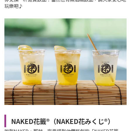
玩樂吧♪
NAKED花籤®（NAKED花みくじ®）
說到NAKED，那就一定要提到他們所創的「NAKED花籤