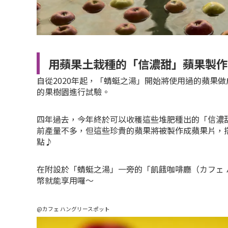
用蘋果土栽種的「信濃甜」蘋果製作
自從2020年起，「蜻蜓之湯」開始將使用過的蘋果
的果樹園進行試驗。
四年過去，今年終於可以收穫這些堆肥種出的「信濃
前產量不多，但這些珍貴的蘋果將被製作成蘋果片，
點♪
在附設於「蜻蜓之湯」一旁的「飢餓咖啡廳（カフェ 
幣就能享用囉～
@カフェ ハングリースポット