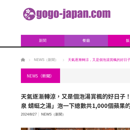
新聞
餐廳
飯
ホーム
NEWS（新聞）
天氣逐漸轉涼，又是個泡湯賞楓的好日子！
NEWS（新聞）
天氣逐漸轉涼，又是個泡湯賞楓的好日子
泉 蜻蜓之湯」泡一下總數共1,000個蘋果
2024/8/27
NEWS（新聞）