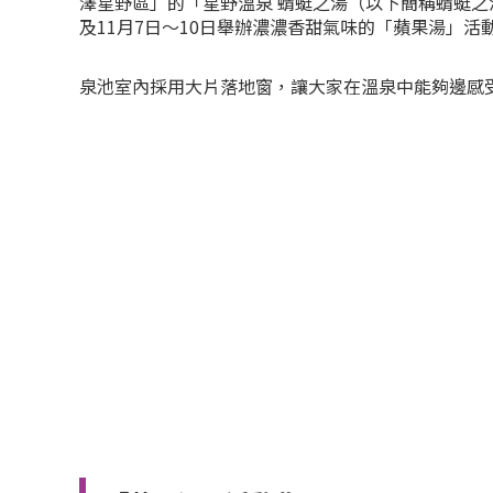
澤星野區」的「星野溫泉 蜻蜓之湯（以下簡稱蜻蜓之湯）
及11月7日～10日舉辦濃濃香甜氣味的「蘋果湯」活
泉池室內採用大片落地窗，讓大家在溫泉中能夠邊感