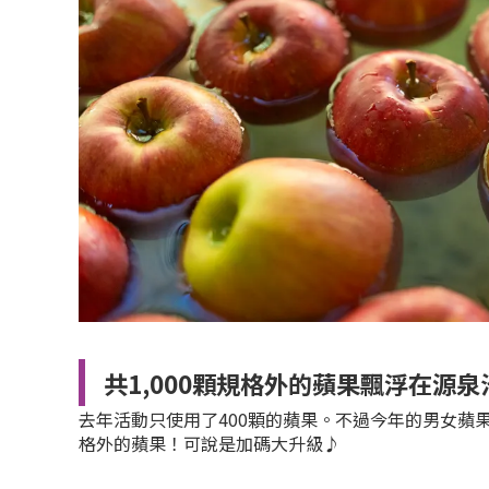
共1,000顆規格外的蘋果飄浮在源泉
去年活動只使用了400顆的蘋果。不過今年的男女蘋果
格外的蘋果！可說是加碼大升級♪