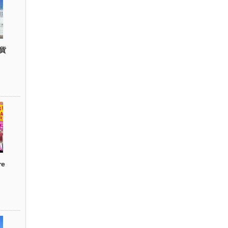
貨
re
）