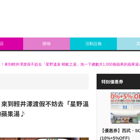
店
購物
活動設施
來到輕井澤渡假不妨去「星野溫泉 蜻蜓之湯」泡一下總數共1,000個蘋果的蘋果湯
特別優惠券
！來到輕井澤渡假不妨去「星野溫
的蘋果湯♪
【優惠券】西武・S
(10%+5%OFF)