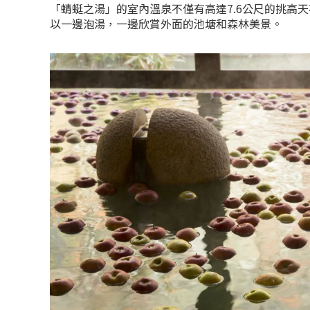
「蜻蜓之湯」的室內溫泉不僅有高達7.6公尺的挑高
以一邊泡湯，一邊欣賞外面的池塘和森林美景。