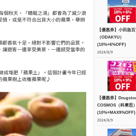
的每個秋天，「蜻蜓之湯」都會為了減少浪
受損，或是不符合出貨大小的蘋果，舉辦
【優惠券】小田急百
（ODAKYU）
顆都香氣十足，絕對不影響它們的品質。
(10%+6%OFF)
，讓遊客一邊享受美景、一邊感受當季的
2024/8/9
果做成堆肥「蘋果土」。這個計畫今年已經
的蘋果樹上收穫蘋果呢♪
【優惠券】Drugsto
COSMOS（科摩思
(10%+MAX9%OFF)
2024/8/9