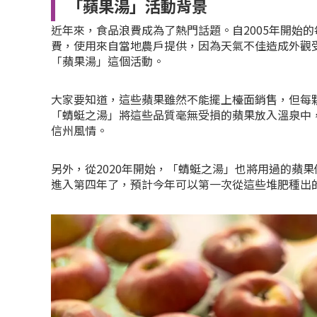
「蘋果湯」活動背景
近年來，食品浪費成為了熱門話題。自2005年開始
費，使用來自當地農戶提供，因為天氣不佳造成外觀
「蘋果湯」這個活動。
大家要知道，這些蘋果雖然不能擺上檯面銷售，但每
「
蜻蜓之湯」將這些品質毫無受損的蘋果放入溫泉中
信州風情。
另外，從2020年開始，「蜻蜓之湯」也將用過的蘋
進入第四年了，預計今年可以第一次從這些堆肥種出