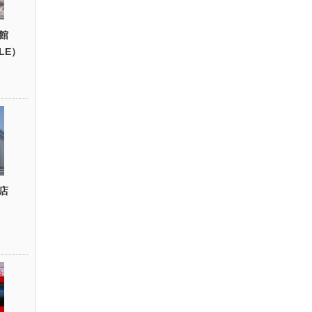
館
YLE）
店