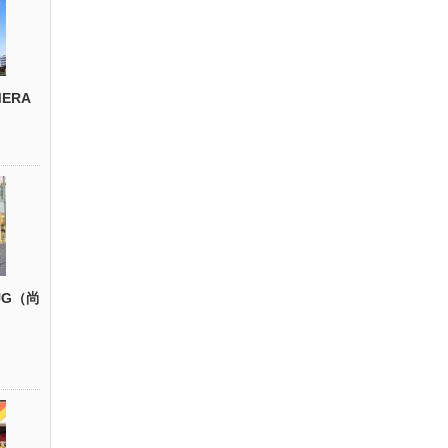
ERA
UG（尚