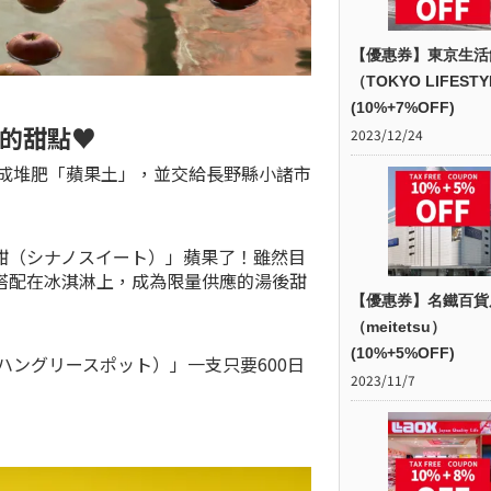
【優惠券】東京生活
（TOKYO LIFEST
(10%+7%OFF)
的甜點♥
2023/12/24
做成堆肥「蘋果土」，並交給長野縣小諸市
甜（シナノスイート）」蘋果了！雖然目
搭配在冰淇淋上，成為限量供應的湯後甜
【優惠券】名鐵百貨
（meitetsu）
(10%+5%OFF)
ハングリースポット）」一支只要600日
2023/11/7