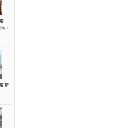
店
0% +
店 新