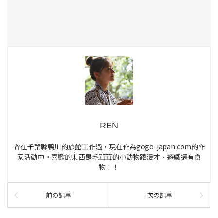
REN
曾在千葉縣鴨川的旅館工作過，現在作為gogo-japan.com的作
家活動中。喜歡的東西是毛茸茸的小動物跟漫才、遊戲還有食
物！！
前の記事
次の記事