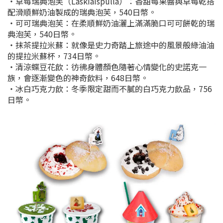
・草莓瑞典泡芙（Laskiaispulla）：香甜莓果醬與草莓乾搭
配滑順鮮奶油製成的瑞典泡芙，540日幣。
・可可瑞典泡芙：在柔順鮮奶油灑上滿滿脆口可可餅乾的瑞
典泡芙，540日幣。
・抹茶提拉米蘇：就像是史力奇踏上旅途中的風景般綠油油
的提拉米蘇杯，734日幣。
・清涼蝶豆花飲：彷彿身體顏色隨著心情變化的史諾克一
族，會逐漸變色的神奇飲料，648日幣。
・冰白巧克力飲：冬季限定甜而不膩的白巧克力飲品，756
日幣。