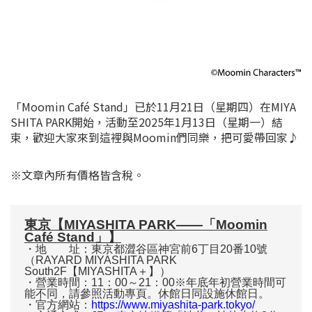
「Moomin Café Stand」已於11月21日（星期四）在MIYA
SHITA PARK開始，活動至2025年1月13日（星期一）結
束，歡迎大家來到這裡與Moomin們同樂，把可愛帶回家♪
※文章內所有價格皆含稅。
東京【MIYASHITA PARK——「Moomin
Café Stand」】
・地 址：東京都澀谷區神宮前6丁目20番10號
（RAYARD MIYASHITA PARK
South2F【MIYASHITA＋】）
・營業時間：11：00～21：00※年底年初營業時間可
能不同，請參照活動專頁。休館日同設施休館日。
・官方網站：
https://www.miyashita-park.tokyo/