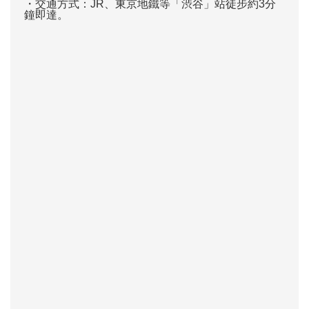
・交通方式：JR、東京地鐵等「渋谷」站徒步約3分
鐘即達。