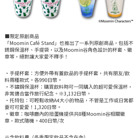
■限定原創商品
「Moomin Café Stand」也推出了一系列原創商品，包括不
銹鋼保溫杯、手提袋，以及Moomin谷角色設計的杯套、徽
章等，絕對讓大家愛不釋手！
・手提杯套：方便外帶有蓋飲品的手提杯套，共有朋友/飲
料兩種款式。各990日幣。
・不鏽鋼保溫杯：購買飲料時可一同購入的超可愛保溫杯，
非常適合當作旅行紀念。※3,132日幣。
・托特包：可輕鬆收納A4大小的物品，不管是工作或日常都
要可可愛愛！1,320日幣。
・徽章：咖啡廳內的扭蛋機提供共8種Moomin谷相關徽
章，款式隨機。400日幣/次
※含飲料費（冬季限定飲品不含在內）