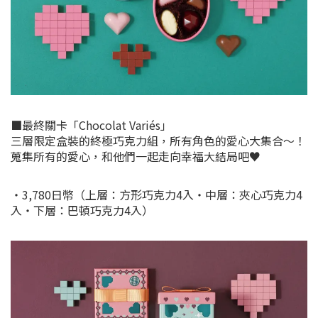
■最終關卡「Chocolat Variés」
三層限定盒裝的終極巧克力組，所有角色的愛心大集合～！
蒐集所有的愛心，和他們一起走向幸福大結局吧♥
・3,780日幣（上層：方形巧克力4入・中層：夾心巧克力4
入・下層：巴頓巧克力4入）