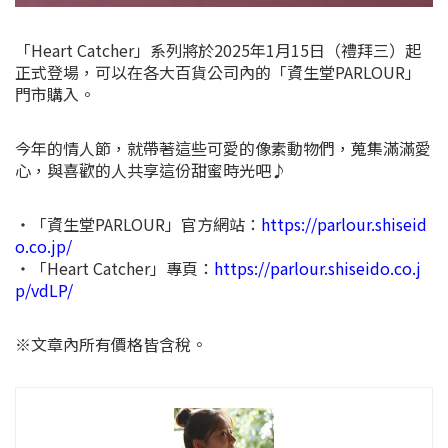
「Heart Catcher」系列將於2025年1月15日（禮拜三）起
正式登場，可以在各大百貨公司內的「資生堂PARLOUR」
門市購入。
今年的情人節，就帶著這些可愛的像素動物們，蒐集滿滿愛
心，與喜歡的人共享這份甜蜜時光吧♪
・「資生堂PARLOUR」官方網站：
https://parlour.shiseid
o.co.jp/
・「Heart Catcher」專頁：
https://parlour.shiseido.co.j
p/vdLP/
※文章內所有價格皆含稅。