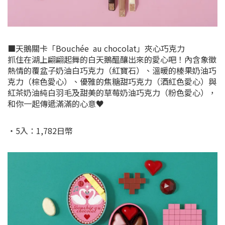
■天鵝關卡「Bouchée au chocolat」夾心巧克力
抓住在湖上翩翩起舞的白天鵝醞釀出來的愛心吧！內含象徵
熱情的覆盆子奶油白巧克力（紅寶石）、溫暖的榛果奶油巧
克力（棕色愛心）、優雅的焦糖甜巧克力（酒紅色愛心）與
紅茶奶油純白羽毛及甜美的草莓奶油巧克力（粉色愛心），
和你一起傳遞滿滿的心意♥
・5入：1,782日幣