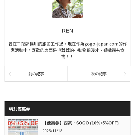
REN
曾在千葉縣鴨川的旅館工作過，現在作為gogo-japan.com的作
家活動中。喜歡的東西是毛茸茸的小動物跟漫才、遊戲還有食
物！！
前の記事
次の記事
特別優惠券
【優惠券】西武・SOGO (10%+5%OFF)
2025/11/18