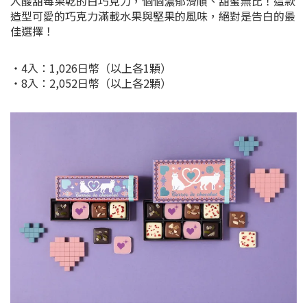
入酸甜莓果乾的白巧克力，個個濃郁滑順、甜蜜無比！這款
造型可愛的巧克力滿載水果與堅果的風味，絕對是告白的最
佳選擇！
・4入：1,026日幣（以上各1顆）
・8入：2,052日幣（以上各2顆）