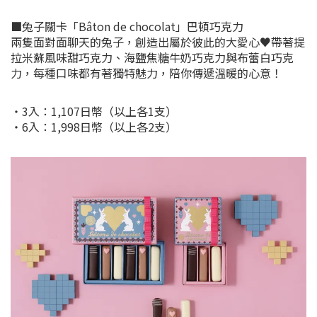
■兔子關卡「Bâton de chocolat」巴頓巧克力
兩隻面對面聊天的兔子，創造出屬於彼此的大愛心♥帶著提
拉米蘇風味甜巧克力、海鹽焦糖牛奶巧克力與布蕾白巧克
力，每種口味都有著獨特魅力，陪你傳遞溫暖的心意！
・3入：1,107日幣（以上各1支）
・6入：1,998日幣（以上各2支）