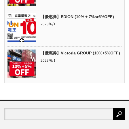
【優惠券】EDION (10% + 7%or5%OFF)
2023/6/1
【優惠券】Victoria GROUP (10%+5%OFF)
2023/6/1