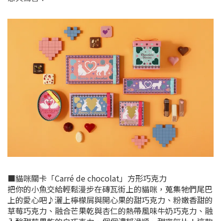
■貓咪關卡「Carré de chocolat」方形巧克力
把你的小魚交給輕鬆漫步在磚瓦街上的貓咪，蒐集牠們尾巴
上的愛心吧♪灑上檸檬屑與開心果的甜巧克力、粉嫩香甜的
草莓巧克力、融合芒果乾與杏仁的熱帶風味牛奶巧克力、融