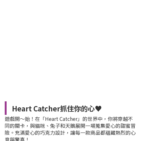
Heart Catcher抓住你的心♥
遊戲開～始！在「Heart Catcher」的世界中，你將穿越不
同的關卡，與貓咪、兔子和天鵝展開一場蒐集愛心的甜蜜冒
險。充滿愛心的巧克力設計，讓每一款商品都蘊藏熱烈的心
意與驚喜！