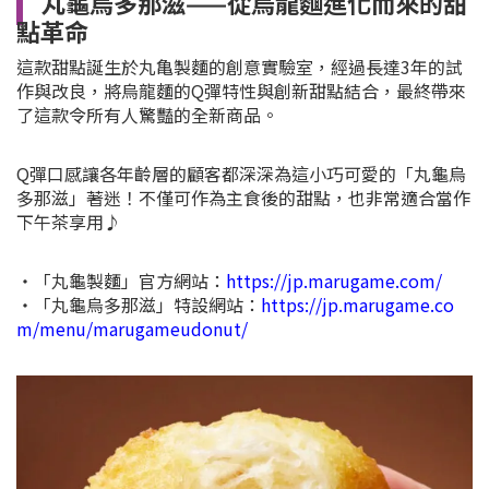
丸龜烏多那滋——從烏龍麵進化而來的甜
點革命
這款甜點誕生於丸亀製麵的創意實驗室，經過長達3年的試
作與改良，將烏龍麵的Q彈特性與創新甜點結合，最終帶來
了這款令所有人驚豔的全新商品。
Q彈口感讓各年齡層的顧客都深深為這小巧可愛的「丸龜烏
多那滋」著迷！不僅可作為主食後的甜點，也非常適合當作
下午茶享用♪
・「丸龜製麵」官方網站：
https://jp.marugame.com/
・「丸龜烏多那滋」特設網站：
https://jp.marugame.co
m/menu/marugameudonut/