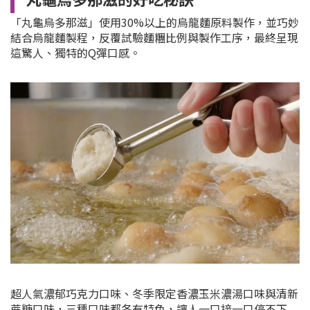
「丸龜烏多那滋」使用30%以上的烏龍麵原料製作，並巧妙
結合烏龍麵製程，反覆試驗麵糰比例與製作工序，最終呈現
這驚人、獨特的Q彈口感。
超人氣濃郁巧克力口味、冬季限定香濃玉米濃湯口味與清新
蔗糖口味，三種口味都各有特色，讓人一口接一口停不下