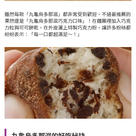
雖然每款「丸龜烏多那滋」都非常受到歡迎，不過最推薦的
果然還是「丸龜烏多那滋巧克力口味」！在麵團裡加入巧克
力粒與可可餅乾，在外皮灑上特製巧克力粉，讓許多粉絲都
紛紛表示：「每一口都超滿足～！」
丸龜烏多那滋的好吃秘訣