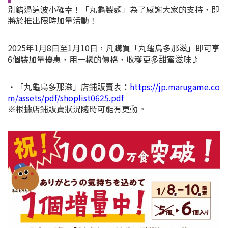
別錯過這波小確幸！「丸龜製麵」為了感謝大家的支持，即
將於推出限時加量活動！
2025年1月8日至1月10日，凡購買「丸龜烏多那滋」即可享
6個裝加量優惠，用一樣的價格，收穫更多甜蜜滋味♪
・「丸龜烏多那滋」店鋪販賣表：
https://jp.marugame.co
m/assets/pdf/shoplist0625.pdf
※根據店鋪販賣狀況隨時可能有更動。