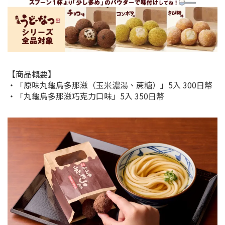
【商品概要】
・「原味丸龜烏多那滋（玉米濃湯、蔗糖）」5入 300日幣
・「丸龜烏多那滋巧克力口味」5入 350日幣