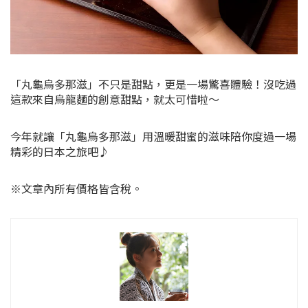
「丸龜烏多那滋」不只是甜點，更是一場驚喜體驗！沒吃過
這款來自烏龍麵的創意甜點，就太可惜啦～
今年就讓「丸龜烏多那滋」用溫暖甜蜜的滋味陪你度過一場
精彩的日本之旅吧♪
※文章內所有價格皆含稅。