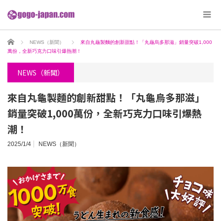
ホーム
NEWS（新聞）
來自丸龜製麵的創新甜點！「丸龜烏多那滋」銷量突破1,000
萬份，全新巧克力口味引爆熱潮！
NEWS（新聞）
來自丸龜製麵的創新甜點！「丸龜烏多那滋」
銷量突破1,000萬份，全新巧克力口味引爆熱
潮！
2025/1/4
NEWS（新聞）