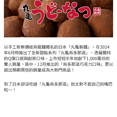
以手工新鮮讚岐烏龍麵聞名的日本「丸亀製麵」，在2024
年6月時推出了全新甜點系列「丸亀烏多那滋」，憑藉獨特
的Q彈口感與創新口味，上市短短半年就創下1,000萬份的
驚人銷量。其中，12月推出的「烏多那滋巧克力口味」更以
超出預期兩倍的銷量成為大熱門商品！
到了日本卻沒吃過「丸龜烏多那滋」就太對不起自己的嘴巴
啦～！