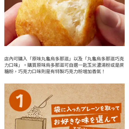
店內可購入「原味丸龜烏多那滋」以及「丸龜烏多那滋巧克
力口味」。購買原味烏多那滋可自選一匙玉米濃湯粉或是蔗
糖粉，巧克力口味則是有特製巧克力粉增加香氣！