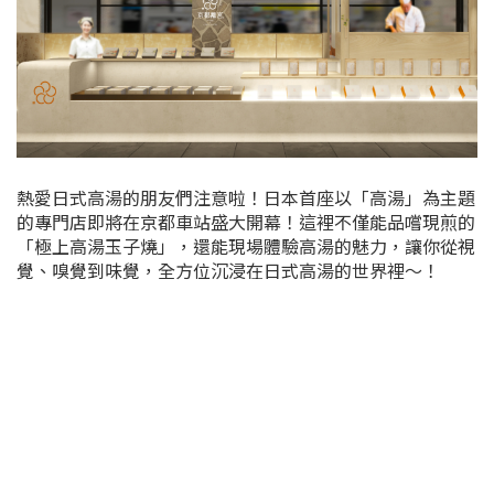
熱愛日式高湯的朋友們注意啦！日本首座以「高湯」為主題
的專門店即將在京都車站盛大開幕！這裡不僅能品嚐現煎的
「極上高湯玉子燒」，還能現場體驗高湯的魅力，讓你從視
覺、嗅覺到味覺，全方位沉浸在日式高湯的世界裡～！