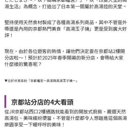
湯生活」為概念，打造出了日本第一間屬於高湯控的天堂。
堅持使用天然食材製成了各種高湯系列商品，其中不管是外
帶還是內用的京都熱門美食「高湯玉子燒」更是受到廣大好
評！
現在，由於各位遊客的熱情，讓他們決定要在京都站2樓開
分店啦～！預計於2025年春季開幕的新分店，會帶給大家
什麼樣的驚喜呢？
▼位於伏見區的「京都離宮～高湯與高湯玉子燒～」
京都站分店的4大看頭
從JR京都站西口2樓通路就能看到的開放式廚房、嚴選天然
高湯包、美味繽紛便當，不管是什麼都令人想踏進這個高湯
樂園享受一下暖呼呼的美味！