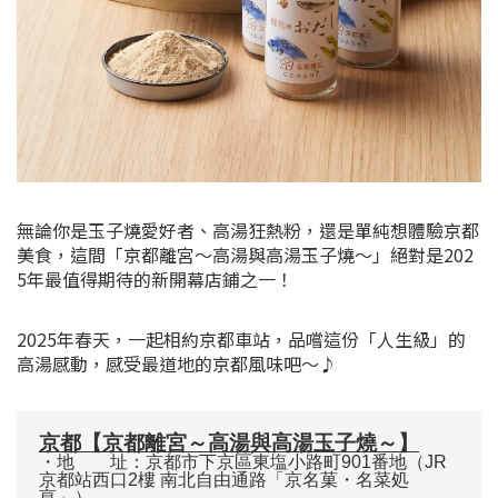
無論你是玉子燒愛好者、高湯狂熱粉，還是單純想體驗京都
美食，這間「京都離宮～高湯與高湯玉子燒～」絕對是202
5年最值得期待的新開幕店鋪之一！
2025年春天，一起相約京都車站，品嚐這份「人生級」的
高湯感動，感受最道地的京都風味吧～♪
京都【京都離宮～高湯與高湯玉子燒～】
・地 址：京都市下京區東塩小路町901番地（JR
京都站西口2樓 南北自由通路「京名菓・名菜処
亰」）