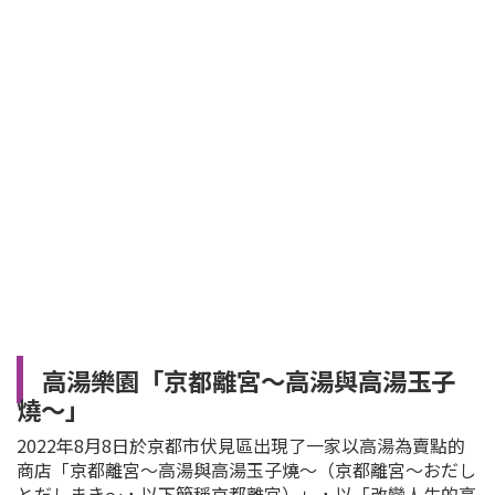
高湯樂園「京都離宮～高湯與高湯玉子
燒～」
2022年8月8日於京都市伏見區出現了一家以高湯為賣點的
商店「京都離宮～高湯與高湯玉子燒～（京都離宮～おだし
とだしまき～，以下簡稱京都離宮）」，以「改變人生的高