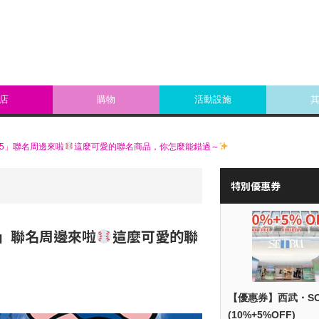
店
購物
活動設施
2025」聯名周邊來啦
這麼可愛的聯名商品，你怎麼能錯過～
特別優惠券
025」聯名周邊來啦
這麼可愛的聯
【優惠券】西武・S
(10%+5%OFF)