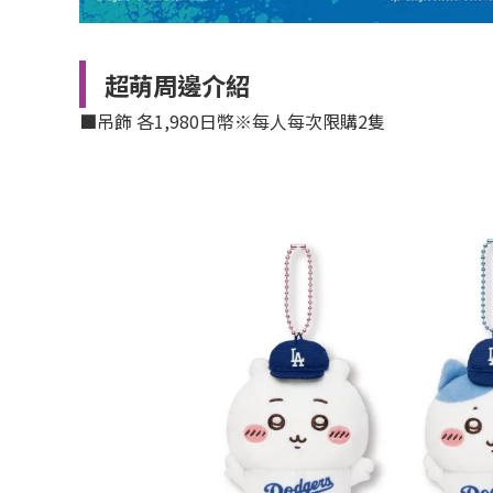
超萌周邊介紹
■吊飾 各1,980日幣※每人每次限購2隻