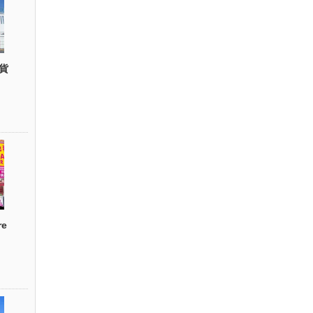
貨
re
）