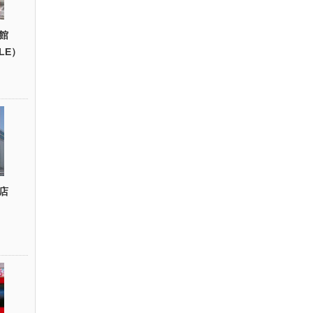
館
YLE）
店