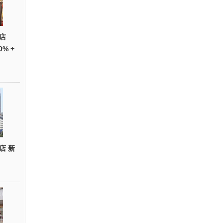
店
0% +
店 新