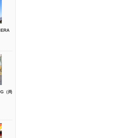
ERA
UG（尚