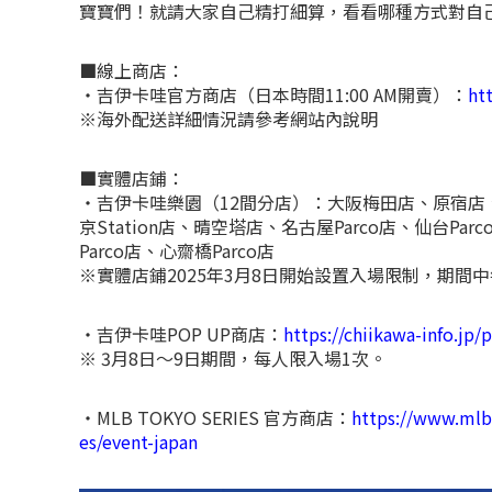
寶寶們！就請大家自己精打細算，看看哪種方式對自
■線上商店：
・吉伊卡哇官方商店（日本時間11:00 AM開賣）：
ht
※海外配送詳細情況請參考網站內說明
■實體店鋪：
・吉伊卡哇樂園（12間分店）：大阪梅田店、原宿店、
京Station店、晴空塔店、名古屋Parco店、仙台Pa
Parco店、心齋橋Parco店
※實體店鋪2025年3月8日開始設置入場限制，期間
・吉伊卡哇POP UP商店：
https://chiikawa-info.jp
※ 3月8日～9日期間，每人限入場1次。
・MLB TOKYO SERIES 官方商店：
https://www.mlb.
es/event-japan