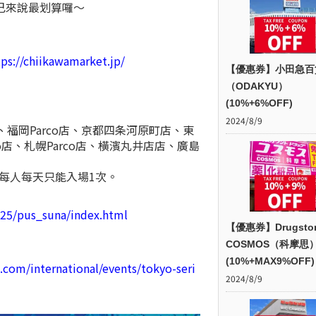
己來說最划算囉～
tps://chiikawamarket.jp/
【優惠券】小田急百
（ODAKYU）
(10%+6%OFF)
2024/8/9
福岡Parco店、京都四条河原町店、東
rco店、札幌Parco店、橫濱丸井店店、廣島
中每人每天只能入場1次。
/p25/pus_suna/index.html
【優惠券】Drugsto
COSMOS（科摩思
(10%+MAX9%OFF)
com/international/events/tokyo-seri
2024/8/9