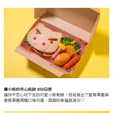
■小新的夾心鬆餅 850日幣
讓你不忍心咬下去的可愛小新鬆餅！目前推出了藍莓果醬與
香橙果醬兩種口味可選，甜甜的幸福感滿分♡