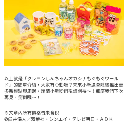
以上就是「クレヨンしんちゃんオカシナもぐもぐワール
ド」的簡單介紹，大家有心動嗎？未來小新還會陸續推出更
多新餐點與周邊，還請小新粉們敬請期待～！那麼我們下次
再見，掰掰哦～！
※文章內所有價格皆未含稅
©臼井儀人／双葉社・シンエイ・テレビ朝日・ＡＤＫ