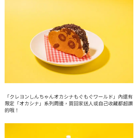
「クレヨンしんちゃんオカシナもぐもぐワールド」內還有
限定「オカシナ」系列周邊，買回家送人或自己收藏都超讚
的哦！