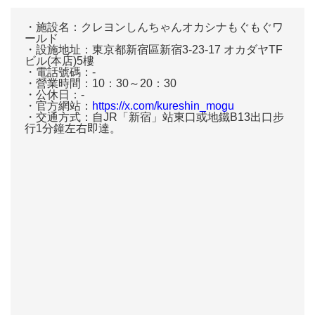
・施設名：クレヨンしんちゃんオカシナもぐもぐワ
ールド
・設施地址：東京都新宿區新宿3-23-17 オカダヤTF
ビル(本店)5樓
・電話號碼：-
・營業時間：10：30～20：30
・公休日：-
・官方網站：
https://x.com/kureshin_mogu
・交通方式：自JR「新宿」站東口或地鐵B13出口步
行1分鐘左右即達。