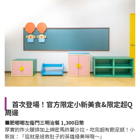
首次登場！官方限定小新美食&限定超Q
周邊
■肥嘟嘟左衛門三明治餐 1,300日幣
厚實的炸火腿排加上綿密馬鈴薯沙拉，吃完超有飽足感！小
新說：「這就是拯救肚子的英雄級美味哦～」