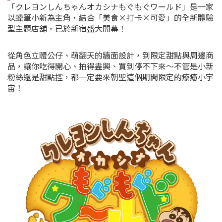
「クレヨンしんちゃんオカシナもぐもぐワールド」是一家
以蠟筆小新為主角，結合「美食×打卡×可愛」的全新體驗
型主題店舖，已於新宿盛大開幕！
從角色立體公仔、萌翻天的牆面設計，到限定甜點與周邊商
品，讓你吃得開心、拍得盡興、買到停不下來～不管是小新
粉絲還是甜點控，都一定要來朝聖這個期間限定的療癒小宇
宙！