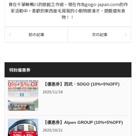
曾在千葉縣鴨川的旅館工作過，現在作為gogo-japan.com的作
家活動中。喜歡的東西是毛茸茸的小動物跟漫才、遊戲還有食
物！！
前の記事
次の記事
特別優惠券
【優惠券】西武・SOGO (10%+5%OFF)
2025/11/18
【優惠券】Alpen GROUP (10%+5%OFF)
2025/10/21