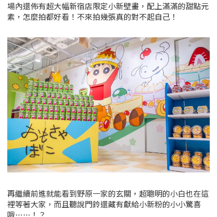
場內還佈有超大幅新宿店限定小新壁畫，配上滿滿的甜點元
素，怎麼拍都好看！不來拍幾張真的對不起自己！
再繼續前進就能看到野原一家的玄關，超聰明的小白也在這
裡等著大家，而且聽說門鈴還藏有獻給小新粉的小小驚喜
哦……！？