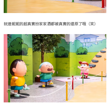
就連妮妮的超真實扮家家酒都被真實的還原了哦（笑）