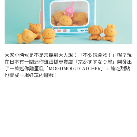
大家小時候是不是常聽到大人說：「不要玩食物！」呢？現
在日本有一間迷你雞蛋糕專賣店「京都すずなり屋」開發出
了一款迷你雞蛋糕「MOGUMOGU CATCHER」，讓吃甜點
也變成一場好玩的遊戲！