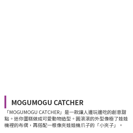
MOGUMOGU CATCHER
「MOGUMOGU CATCHER」是一款讓人邊玩邊吃的創意甜
點。迷你蛋糕做成可愛動物造型。圓滾滾的外型像極了娃娃
機裡的布偶，再搭配一根像夾娃娃機爪子的「小夾子」。