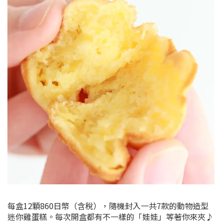
每盒12顆860日幣（含稅），隨機封入一共7款的動物造型
迷你雞蛋糕。每次開盒都有不一樣的「娃娃」等著你來夾♪