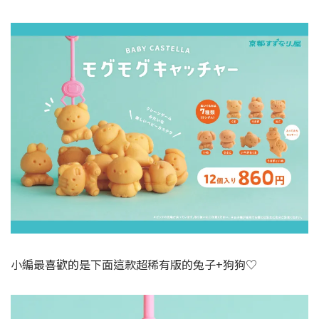
小編最喜歡的是下面這款超稀有版的兔子+狗狗♡