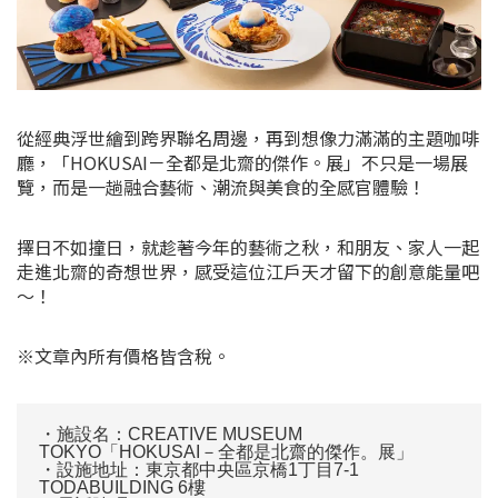
從經典浮世繪到跨界聯名周邊，再到想像力滿滿的主題咖啡
廳，「HOKUSAI－全都是北齋的傑作。展」不只是一場展
覽，而是一趟融合藝術、潮流與美食的全感官體驗！
擇日不如撞日，就趁著今年的藝術之秋，和朋友、家人一起
走進北齋的奇想世界，感受這位江戶天才留下的創意能量吧
～！
※文章內所有價格皆含稅。
・施設名：CREATIVE MUSEUM
TOKYO「HOKUSAI－全都是北齋的傑作。展」
・設施地址：東京都中央區京橋1丁目7-1
TODABUILDING 6樓