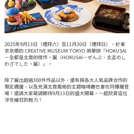
2025年9月13日（禮拜六）至11月30日（禮拜日），於東
京京橋的 CREATIVE MUSEUM TOKYO 將舉辦「HOKUSAI
－全都是北齋的傑作。展（HOKUSAI－ぜんぶ、北斎のし
わざでした。展）」。
除了展出超過300件作品以外，還有與各大人氣品牌合作的
限定週邊，以及充滿北齋風格的主題咖啡廳也會在同樓層登
場！還請大家敬請期待9月13日的盛大開幕，一起欣賞這位
浮世繪狂的魅力！