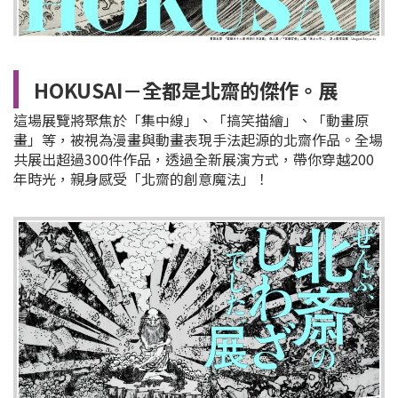
HOKUSAI－全都是北齋的傑作。展
這場展覽將聚焦於「集中線」、「搞笑描繪」、「動畫原
畫」等，被視為漫畫與動畫表現手法起源的北齋作品。全場
共展出超過300件作品，透過全新展演方式，帶你穿越200
年時光，親身感受「北齋的創意魔法」！