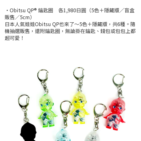
・Obitsu QP® 鑰匙圈 各1,980日圓（5色＋隱藏版／盲盒
販售／5cm）
日本人氣娃娃Obitsu QP也來了～5色＋隱藏版，共6種。隨
機抽選販售，還附鑰匙圈，無論掛在鑰匙、錢包或包包上都
超可愛！