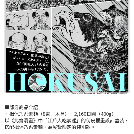
■部分商品介紹
・揖保乃糸素麵（8束／木盒） 2,160日圓（400g）
以《北齋漫畫》中「江戶人吃素麵」的俏皮插畫設計盒裝，
搭配揖保乃糸素麵，為展覽限定的特別款。