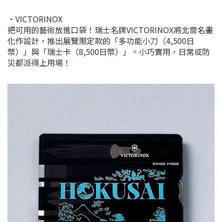
・VICTORINOX
把可用的藝術放進口袋！瑞士名牌VICTORINOX將北齋名畫
化作設計，推出展覽限定款的「多功能小刀（4,500日
幣）」與「瑞士卡（8,500日幣）」。小巧實用，日常或防
災都派得上用場！