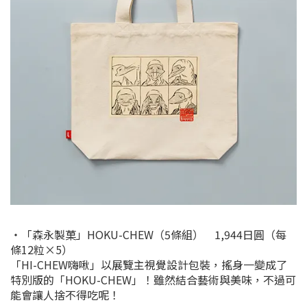
・「森永製菓」HOKU-CHEW（5條組） 1,944日圓（每
條12粒×5）
「HI-CHEW嗨啾」以展覽主視覺設計包裝，搖身一變成了
特別版的「HOKU-CHEW」！雖然結合藝術與美味，不過可
能會讓人捨不得吃呢！