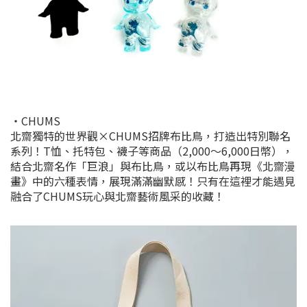
・CHUMS
北齋獨特的世界觀×CHUMS招牌布比鳥，打造出特別聯名
系列！T恤、托特包、襪子等商品（2,000～6,000日幣），
結合北齋名作「巨浪」與布比鳥，或以布比鳥再現《北齋漫
畫》中的六種表情，展現滿滿幽默感！只有在這裡才能遇見
融合了CHUMS玩心與北齋藝術風采的收藏！