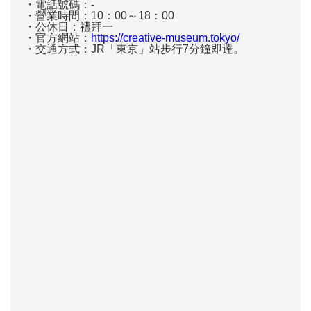
・電話號碼：-
・營業時間：10：00～18：00
・公休日：禮拜一
・官方網站：
https://creative-museum.tokyo/
・交通方式：JR「東京」站步行7分鐘即達。