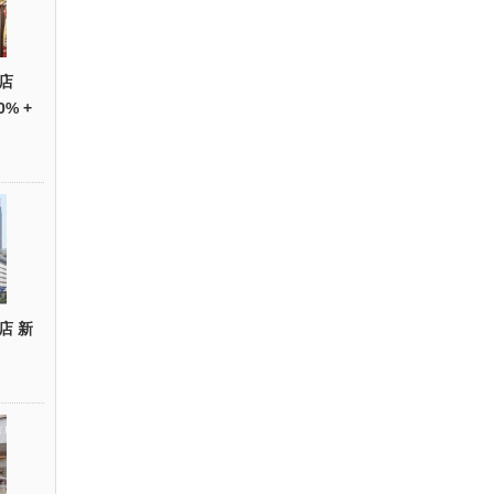
店
0% +
店 新