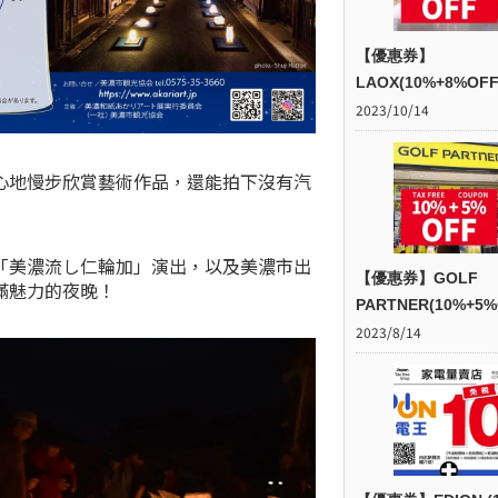
【優惠券】
LAOX(10%+8%OFF
2023/10/14
心地慢步欣賞藝術作品，還能拍下沒有汽
「美濃流し仁輪加」演出，以及美濃市出
【優惠券】GOLF
滿魅力的夜晚！
PARTNER(10%+5%
2023/8/14