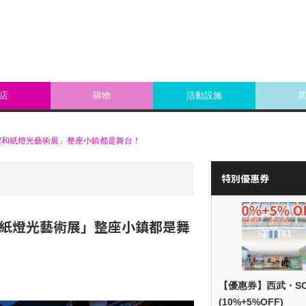
店
購物
活動設施
濃和紙燈光藝術展」整座小鎮都是舞台！
特別優惠券
和紙燈光藝術展」整座小鎮都是舞
【優惠券】西武・S
(10%+5%OFF)