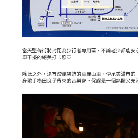
當天整條街將封閉為步行者專用區，不論老少都能安
車干擾的絕美打卡照♡
除此之外，還有燈籠裝飾的華麗山車、傳承美濃市的
身歌手橫田良子帶來的音樂會。保證是一個熱鬧又充