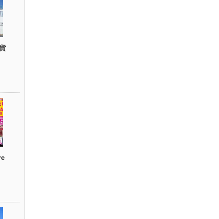
貨
re
）