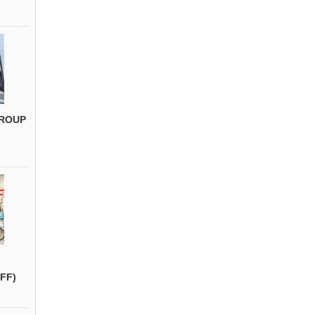
ROUP
FF)