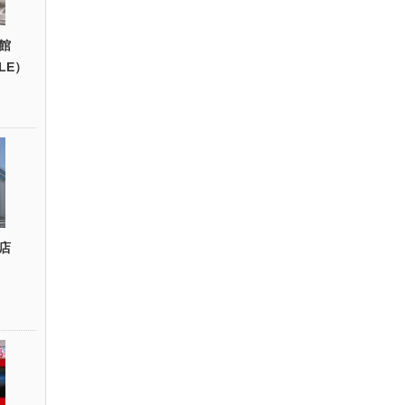
館
YLE）
店