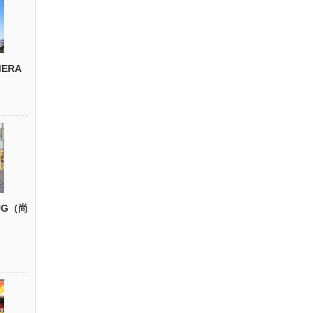
ERA
UG（尚