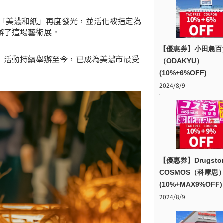
讓「美濃和紙」再度發光，並活化被指定為
辦了這場藝術展。
【優惠券】小田急百
，活動持續舉辦至今，已成為美濃市最受
（ODAKYU）
(10%+6%OFF)
2024/8/9
【優惠券】Drugsto
COSMOS（科摩思
(10%+MAX9%OFF)
2024/8/9