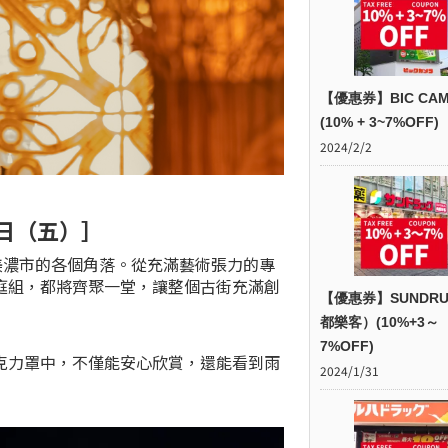
【優惠券】BIC CAM
(10% + 3~7%OFF)
2024/2/2
4日（五）］
美濃市的各個角落。從充滿藝術張力的專
庭組，都將齊聚一堂，讓整個古街充滿創
【優惠券】SUNDR
都樂客）(10%+3～
7%OFF)
克力罩中，不僅能安心欣賞，還能看到雨
2024/1/31