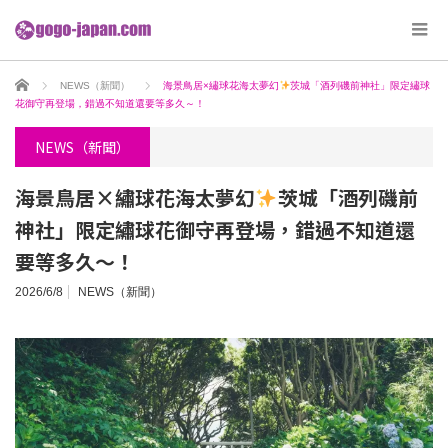
ホーム
NEWS（新聞）
海景鳥居×繡球花海太夢幻
茨城「酒列磯前神社」限定繡球
花御守再登場，錯過不知道還要等多久～！
NEWS（新聞）
海景鳥居×繡球花海太夢幻
茨城「酒列磯前
神社」限定繡球花御守再登場，錯過不知道還
要等多久～！
2026/6/8
NEWS（新聞）