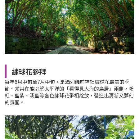
繡球花參拜
每年6月中旬至7月中旬，是酒列磯前神社繡球花最美的季
節。尤其在能眺望太平洋的「看得見大海的鳥居」兩側，粉
紅、藍紫、淡藍等各色繡球花爭相綻放，營造出清新又夢幻
的氛圍。