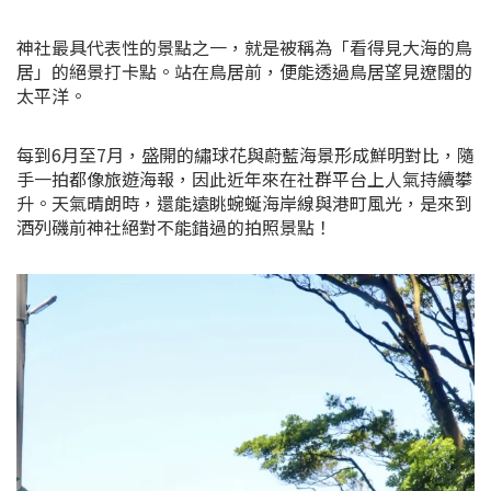
神社最具代表性的景點之一，就是被稱為「看得見大海的鳥
居」的絕景打卡點。站在鳥居前，便能透過鳥居望見遼闊的
太平洋。
每到6月至7月，盛開的繡球花與蔚藍海景形成鮮明對比，隨
手一拍都像旅遊海報，因此近年來在社群平台上人氣持續攀
升。天氣晴朗時，還能遠眺蜿蜒海岸線與港町風光，是來到
酒列磯前神社絕對不能錯過的拍照景點！