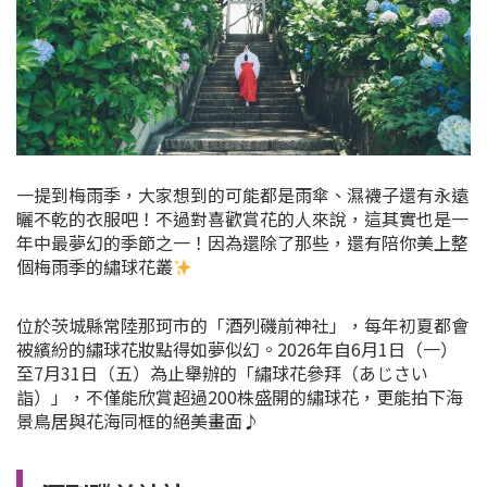
一提到梅雨季，大家想到的可能都是雨傘、濕襪子還有永遠
曬不乾的衣服吧！不過對喜歡賞花的人來說，這其實也是一
年中最夢幻的季節之一！因為還除了那些，還有陪你美上整
個梅雨季的繡球花叢
位於茨城縣常陸那珂市的「酒列磯前神社」，每年初夏都會
被繽紛的繡球花妝點得如夢似幻。2026年自6月1日（一）
至7月31日（五）為止舉辦的「繡球花參拜（あじさい
詣）」，不僅能欣賞超過200株盛開的繡球花，更能拍下海
景鳥居與花海同框的絕美畫面♪