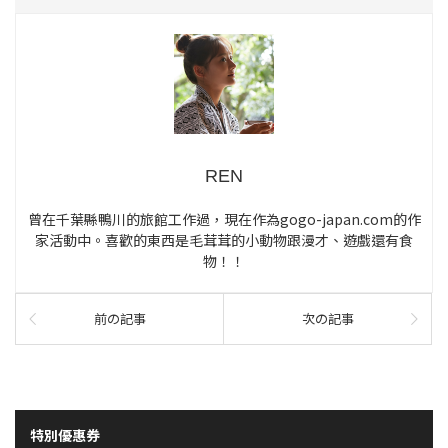
REN
曾在千葉縣鴨川的旅館工作過，現在作為gogo-japan.com的作
家活動中。喜歡的東西是毛茸茸的小動物跟漫才、遊戲還有食
物！！
前の記事
次の記事
特別優惠券