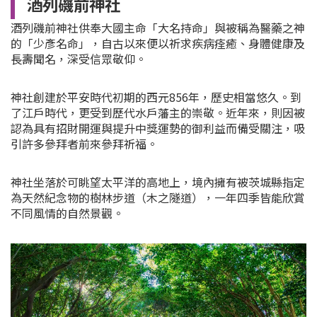
酒列磯前神社
酒列磯前神社供奉大國主命「大名持命」與被稱為醫藥之神
的「少彥名命」，自古以來便以祈求疾病痊癒、身體健康及
長壽聞名，深受信眾敬仰。
神社創建於平安時代初期的西元856年，歷史相當悠久。到
了江戶時代，更受到歷代水戶藩主的崇敬。近年來，則因被
認為具有招財開運與提升中獎運勢的御利益而備受關注，吸
引許多參拜者前來參拜祈福。
神社坐落於可眺望太平洋的高地上，境內擁有被茨城縣指定
為天然紀念物的樹林步道（木之隧道），一年四季皆能欣賞
不同風情的自然景觀。