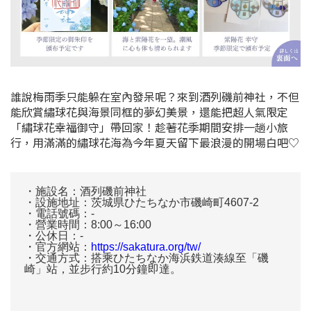
誰說梅雨季只能躲在室內發呆呢？來到酒列磯前神社，不但
能欣賞繡球花與海景同框的夢幻美景，還能把超人氣限定
「繡球花幸福御守」帶回家！趁著花季期間安排一趟小旅
行，用滿滿的繡球花海為今年夏天留下最浪漫的開場白吧♡
・施設名：酒列磯前神社
・設施地址：茨城県ひたちなか市磯崎町4607-2
・電話號碼：-
・營業時間：8:00～16:00
・公休日：-
・官方網站：
https://sakatura.org/tw/
・交通方式：搭乘ひたちなか海浜鉄道湊線至「磯
崎」站，並步行約10分鐘即達。