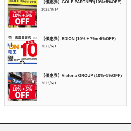
【優惠券】GOLF PARTNER(10%+5%OFF)
2023/8/14
【優惠券】EDION (10% + 7%or5%OFF)
2023/6/1
【優惠券】Victoria GROUP (10%+5%OFF)
2023/6/1