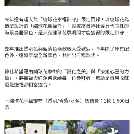
今年還有超人氣「繡球花幸福御守」限定回歸！以繡球花為
造型設計的「繡球花幸福守」，靈感來自神社最具代表性的
海景鳥居景色，是只有繡球花季期間才能獲得的限定御守。
去年推出透明色與藍紫色兩款後大受歡迎，今年除了原有配
色外，還將新增全新顏色，共推出三種款式。
神社希望藉由繡球花象徵的「變化之美」與「療癒心靈的力
量」，將幸福與好運傳遞給每一位參拜者，無論是自用收藏
還是送禮都相當適合。
・繡球花幸福御守（透明/青紫/水藍）初穂費：1枚 1,500日
幣