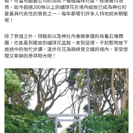
點，在當地園藝公司的協助下種植繡球花苗。經過歲月培
育，如今超過200株以上的繡球花在境內綻放已成為神社初
夏最具代表性的景色之一，每年都吸引許多人特地前來朝聖
呢！
除了參道之外，拜殿前以及神社內象徵幸運的烏龜石像周
圍，也能看到擺放的繡球花盆栽。來到這裡，不妨暫時放下
旅途中的匆忙步調，漫步在花海與綠意交織的境內，享受悠
閒又寧靜的參拜時光吧！