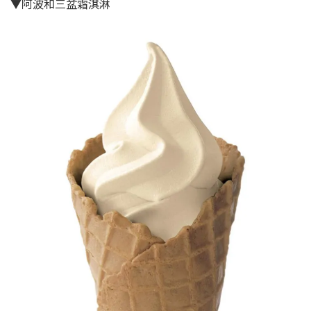
▼阿波和三盆霜淇淋