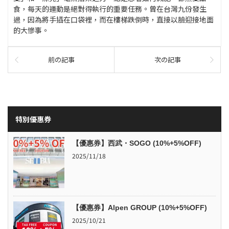
食，每天的運動是絕對得執行的重要任務。曾在台灣九份發生
過，因為將手插在口袋裡，而在樓梯跌倒時，直接以臉迎接地面
的大慘事。
前の記事
次の記事
特別優惠券
【優惠券】西武・SOGO (10%+5%OFF)
2025/11/18
【優惠券】Alpen GROUP (10%+5%OFF)
2025/10/21