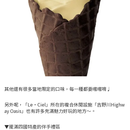
其他還有很多當地限定的口味，每一種都要嚐嚐唷♩
另外呢，「Le・Ciel」所在的複合休閒設施「吉野川Highw
ay Oasis」也有許多充滿魅力好玩的地方～。
▼擺滿四國特產的伴手禮區