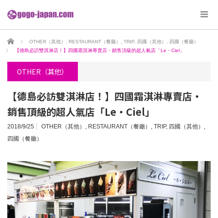
ホーム
OTHER（其他）
,
RESTAURANT（餐廳）
,
TRIP
,
四國（其他）
,
四國（餐廳）
【德島必訪雙淇淋店！】四國霜淇淋專賣店・銷售頂級的超人氣店「Le・Ciel」
OTHER（其他）
【德島必訪雙淇淋店！】四國霜淇淋專賣店・
銷售頂級的超人氣店「Le・Ciel」
2018/9/25
OTHER（其他）
,
RESTAURANT（餐廳）
,
TRIP
,
四國（其他）
,
四國（餐廳）