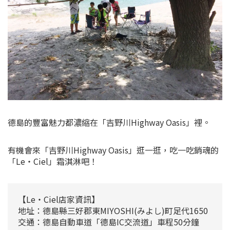
德島的豐富魅力都濃縮在「吉野川Highway Oasis」裡。
有機會來「吉野川Highway Oasis」逛一逛，吃一吃銷魂的
「Le・Ciel」霜淇淋吧！
【Le・Ciel店家資訊】
地址：德島縣三好郡東MIYOSHI(みよし)町足代1650
交通：德島自動車道「德島IC交流道」車程50分鐘