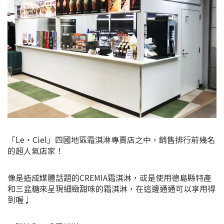
「Le・Ciel」四國地區霜淇淋專賣店之中，銷售排行前幾名
的超人氣店家！
像是造成媒體話題的CREMIA霜淇淋，或是使用德島縣特產
和三盆糖來呈現細緻甜味的霜淇淋，在這邊通通可以享用得
到喔♩