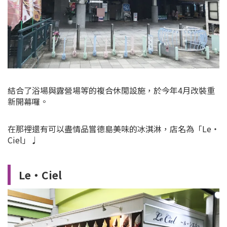
結合了浴場與露營場等的複合休閒設施，於今年4月改裝重
新開幕囉。
在那裡還有可以盡情品嘗德島美味的冰淇淋，店名為「Le・
Ciel」♩
Le・Ciel