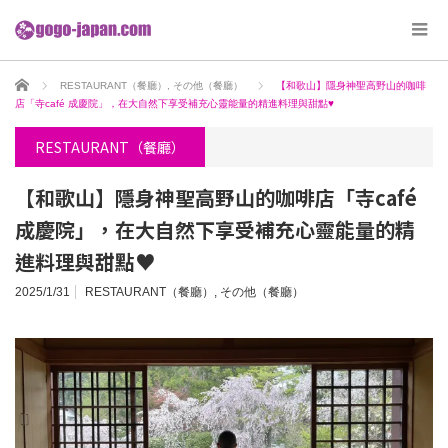
ホーム
RESTAURANT（餐廳）
,
その他（餐廳）
【和歌山】隱身神聖高野山的咖啡
店「寺café 成慶院」，在大自然下享受補充心靈能量的精進料理與甜點♥
RESTAURANT（餐廳）
【和歌山】隱身神聖高野山的咖啡店「寺café
成慶院」，在大自然下享受補充心靈能量的精
進料理與甜點♥
2025/1/31
RESTAURANT（餐廳）
,
その他（餐廳）