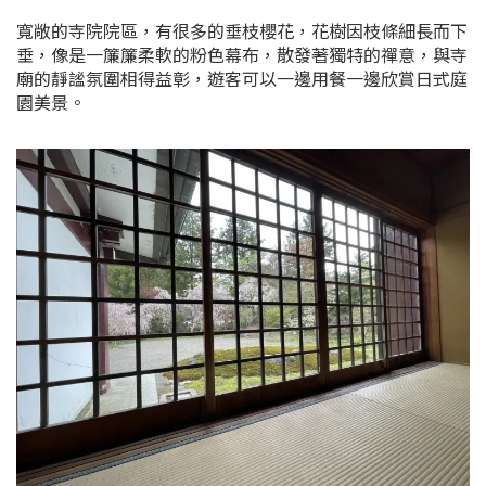
寬敞的寺院院區，有很多的垂枝櫻花，花樹因枝條細長而下
垂，像是一簾簾柔軟的粉色幕布，散發著獨特的禪意，與寺
廟的靜謐氛圍相得益彰，遊客可以一邊用餐一邊欣賞日式庭
園美景。