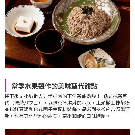
當季水果製作的美味聖代甜點
接下來是小編個人非常推薦的下午茶甜點啦！ 像是
抹茶聖
代（抹茶パフェ），以抹茶冰淇淋的基底，上頭撒上抹茶粉
並以紅豆泥和日式團子等配料裝飾，品嚐到抹茶的苦澀與清
新，也有其他配料的甜美，帶來和諧的口味體驗。