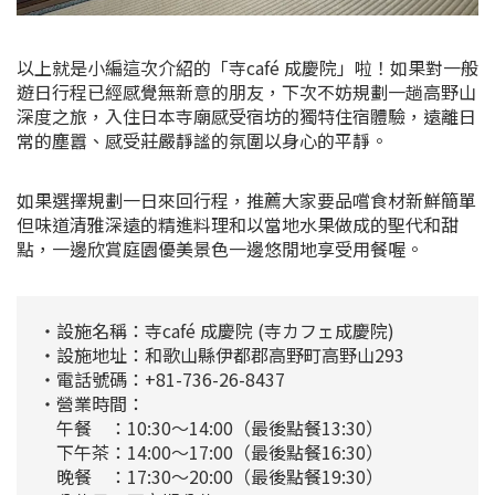
以上就是小編這次介紹的「寺café 成慶院」啦！如果對一般
遊日行程已經感覺無新意的朋友，下次不妨規劃一趟高野山
深度之旅，入住日本寺廟感受宿坊的獨特住宿體驗，遠離日
常的塵囂、感受莊嚴靜謐的氛圍以身心的平靜。
如果選擇規劃一日來回行程，推薦大家要品嚐食材新鮮簡單
但味道清雅深遠的精進料理和以當地水果做成的聖代和甜
點，一邊欣賞庭園優美景色一邊悠閒地享受用餐喔。
・設施名稱：寺café 成慶院 (寺カフェ成慶院)
・設施地址：和歌山縣伊都郡高野町高野山293
・電話號碼：+81-736-26-8437
・營業時間：
午餐 ：10:30～14:00（最後點餐13:30）
下午茶：14:00～17:00（最後點餐16:30）
晚餐 ：17:30～20:00（最後點餐19:30）