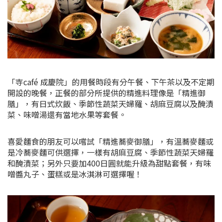
「寺café 成慶院」的用餐時段有分午餐、下午茶以及不定期
開設的晚餐，正餐的部分所提供的精進料理像是「精進御
膳」，有日式炊飯、季節性蔬菜天婦羅、胡麻豆腐以及醃漬
菜、味噌湯還有當地水果等套餐。
喜愛麵食的朋友可以嚐試「精進蕎麥御膳」，有溫蕎麥麵或
是冷蕎麥麵可供選擇，一樣有胡麻豆腐、季節性蔬菜天婦羅
和醃漬菜；另外只要加400日圓就能升級為甜點套餐，有味
噌醬丸子、蛋糕或是冰淇淋可選擇喔！