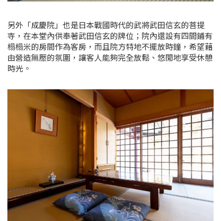
另外「成慶院」也是日本戰國時代的武將武田信玄的菩提
寺，在本堂內供奉著武田信玄的牌位；院內還設有四間鋪有
榻榻米的房間作為客房，而且院方特地不擺放時鐘，希望藉
由營造無壓的氛圍，讓客人能夠完全放鬆、悠閒地享受休憩
時光。