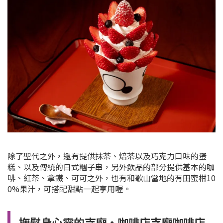
除了聖代之外，還有提供抹茶、焙茶以及巧克力口味的蛋
糕、以及傳統的日式糰子串，另外飲品的部分提供基本的咖
啡、紅茶、拿鐵、可可之外，也有和歌山當地的有田蜜柑10
0%果汁，可搭配甜點一起享用喔。
撫慰身心靈的寺廟・咖啡店寺廟咖啡店