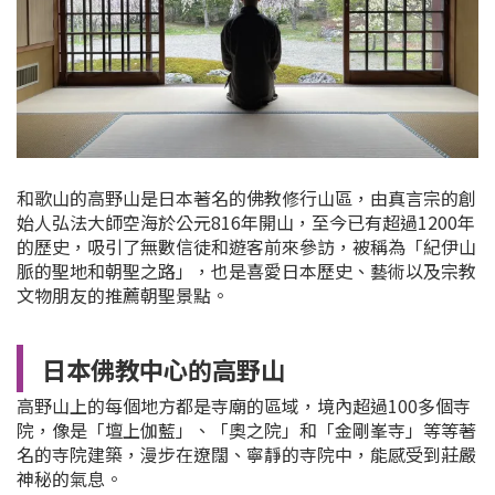
和歌山的高野山是日本著名的佛教修行山區，由真言宗的創
始人弘法大師空海於公元816年開山，至今已有超過1200年
的歷史，吸引了無數信徒和遊客前來參訪，被稱為「紀伊山
脈的聖地和朝聖之路」，也
是喜愛日本歷史、藝術以及宗教
文物朋友的推薦朝聖景點。
日本佛教中心的高野山
高野山上的每個地方都是寺廟的區域，境內超過100多個寺
院，像是「壇上伽藍」、「奧之院」和「金剛峯寺」等等著
名的寺院建築，漫步在遼闊、寧靜的寺院中，能感受到莊嚴
神秘的氣息。