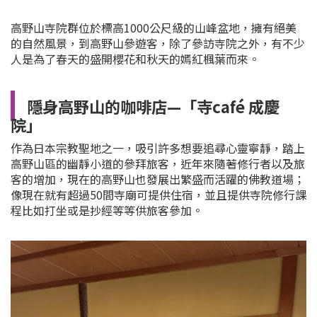
高野山寺院群位於標高1000公尺級的山峰盆地，擁有絕美
的自然風景，到高野山參遊客，除了參訪寺院之外，有不少
人是為了春天的盛開櫻花和秋天的嫣紅楓葉而來。
隱身高野山的咖啡店—「寺café 成慶
院」
作為日本宗教聖地之一，吸引許多想要追尋心靈寧靜，踏上
高野山區的幽靜小道的參拜旅客，近年來隨著修行者以及旅
客的增加，現在的高野山也發展出繁盛而活躍的佛教道場；
像現在就有超過50間寺廟可提供住宿，並且提供寺院修行課
程比如打坐或是抄經等等供旅客參加。