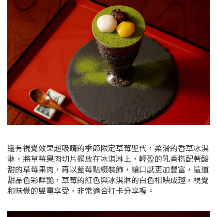
還有視覺效果超吸睛的季節限定草莓聖代，柔滑的香草冰淇
淋，將草莓果肉切片擺放在冰淇淋上，輕盈的乳香搭配著酸
甜的草莓果肉，再以藍莓點綴裝飾，讓口感更加豐富，這道
甜品色彩鮮艷，草莓的紅色與冰淇淋的白色相映成趣，視覺
和味覺的雙重享受，非常適合打卡分享喔。