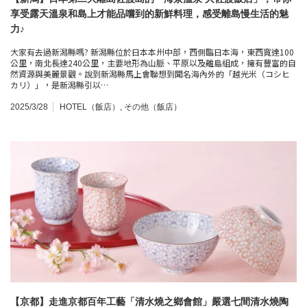
享受露天溫泉和島上才能品嚐到的新鮮料理，感受離島慢生活的魅
力♪
大家有去過新潟縣嗎? 新潟縣位於日本本州中部，西側臨日本海，東西寬達100
公里，南北長達240公里，主要地形為山脈、平原以及離島組成，擁有豐富的自
然資源與美麗景觀。說到新潟縣馬上會聯想到聞名海內外的「越光米（コシヒ
カリ）」，是新潟縣引以…
2025/3/28
HOTEL（飯店）
,
その他（飯店）
【京都】走進京都百年工藝「清水燒之鄉會館」嚴選七間清水燒陶