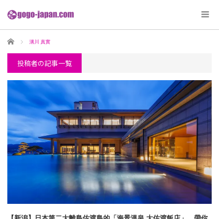
ホーム
溝川 真實
投稿者の記事一覧
【新潟】日本第二大離島佐渡島的「海景溫泉 大佐渡飯店」，帶你