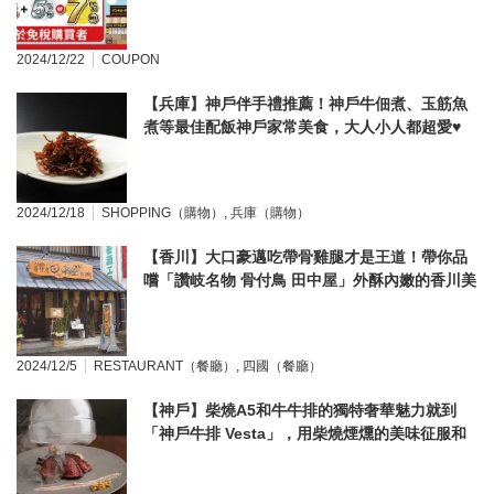
2024/12/22
COUPON
【兵庫】神戶伴手禮推薦！神戶牛佃煮、玉筋魚
煮等最佳配飯神戶家常美食，大人小人都超愛♥
2024/12/18
SHOPPING（購物）
,
兵庫（購物）
【香川】大口豪邁吃帶骨雞腿才是王道！帶你品
嚐「讚岐名物 骨付鳥 田中屋」外酥內嫩的香川美
食！
2024/12/5
RESTAURANT（餐廳）
,
四國（餐廳）
【神戶】柴燒A5和牛牛排的獨特奢華魅力就到
「神戶牛排 Vesta」，用柴燒煙燻的美味征服和
牛老饕的胃！