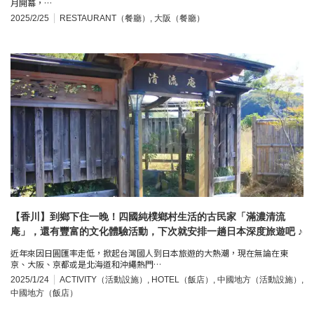
月開幕，…
2025/2/25
RESTAURANT（餐廳）
,
大阪（餐廳）
【香川】到鄉下住一晚！四國純樸鄉村生活的古民家「滿濃清流
庵」，還有豐富的文化體驗活動，下次就安排一趟日本深度旅遊吧 ♪
近年來因日圓匯率走低，掀起台灣國人到日本旅遊的大熱潮，現在無論在東
京、大阪、京都或是北海道和沖繩熱門…
2025/1/24
ACTIVITY（活動設施）
,
HOTEL（飯店）
,
中國地方（活動設施）
,
中國地方（飯店）