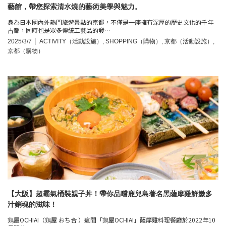
藝館，帶您探索清水燒的藝術美學與魅力。
身為日本國內外熱門旅遊景點的京都，不僅是一座擁有深厚的歷史文化的千年
古都，同時也是眾多傳統工藝品的發…
2025/3/7
ACTIVITY（活動設施）
,
SHOPPING（購物）
,
京都（活動設施）
,
京都（購物）
【大阪】超霸氣桶裝親子丼！帶你品嚐鹿兒島著名黑薩摩雞鮮嫩多
汁銷魂的滋味！
鶏屋OCHIAI（鶏屋 おち合 ）這間「鶏屋OCHIAI」薩摩雞料理餐廳於2022年10