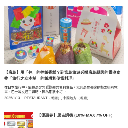
【廣島】用「包」的拌飯香鬆？到宮島旅遊必嚐廣島縣民的靈魂食
物「旅行之友本舖」的飯糰和便當料理♪
在日本旅行中，飯糰是非常受歡迎的便利食品，尤其是在長途移動或搭乘電
車、巴士等交通工具時，因為形狀小巧…
2025/1/13
RESTAURANT（餐廳）
,
中國地方（餐廳）
【優惠券】唐吉訶德 (10%+MAX 7% OFF)