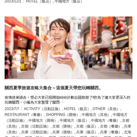
2023/12/1
HOTEL（飯店）
,
中國地方（飯店）
關西夏季旅遊攻略大集合～這個夏天帶您玩轉關西。
疫情逐漸過去，想必大家已經開始紛紛計劃出國旅遊了吧!為了讓大家更深入的
玩轉關西，小編為大家整理了關西…
2023/7/7
ACTIVITY（活動設施）
,
HOTEL（飯店）
,
OTHER（其他）
,
RESTAURANT（餐廳）
,
SHOPPING（購物）
,
中國地方（其他）
,
中國地方
（活動設施）
,
中國地方（購物）
,
中國地方（飯店）
,
中國地方（餐廳）
,
京都
（其他）
,
京都（活動設施）
,
京都（購物）
,
京都（飯店）
,
京都（餐廳）
,
兵庫
（其他）
,
兵庫（活動設施）
,
兵庫（購物）
,
兵庫（飯店）
,
兵庫（餐廳）
,
北海