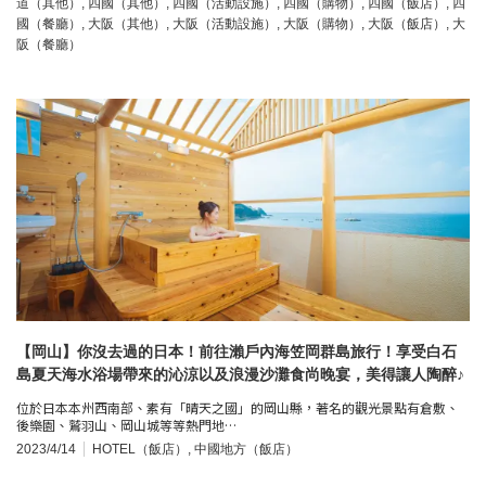
道（其他）
,
四國（其他）
,
四國（活動設施）
,
四國（購物）
,
四國（飯店）
,
四
國（餐廳）
,
大阪（其他）
,
大阪（活動設施）
,
大阪（購物）
,
大阪（飯店）
,
大
阪（餐廳）
【岡山】你沒去過的日本！前往瀨戶內海笠岡群島旅行！享受白石
島夏天海水浴場帶來的沁涼以及浪漫沙灘食尚晚宴，美得讓人陶醉♪
位於日本本州西南部、素有「晴天之國」的岡山縣，著名的觀光景點有倉敷、
後樂園、鷲羽山、岡山城等等熱門地…
2023/4/14
HOTEL（飯店）
,
中國地方（飯店）