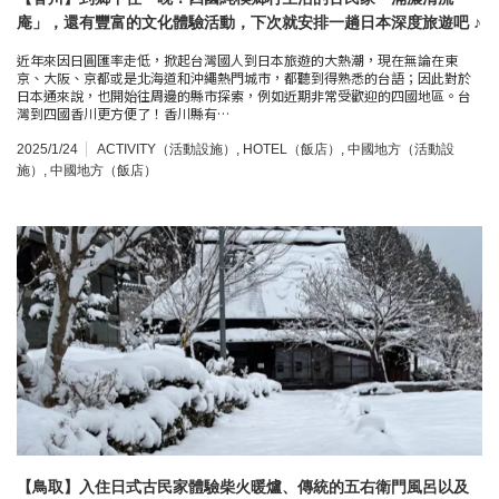
庵」，還有豐富的文化體驗活動，下次就安排一趟日本深度旅遊吧 ♪
近年來因日圓匯率走低，掀起台灣國人到日本旅遊的大熱潮，現在無論在東
京、大阪、京都或是北海道和沖繩熱門城市，都聽到得熟悉的台語；因此對於
日本通來說，也開始往周邊的縣市探索，例如近期非常受歡迎的四國地區。台
灣到四國香川更方便了！香川縣有…
2025/1/24
ACTIVITY（活動設施）
,
HOTEL（飯店）
,
中國地方（活動設
施）
,
中國地方（飯店）
【鳥取】入住日式古民家體驗柴火暖爐、傳統的五右衛門風呂以及