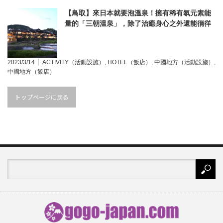
【鳥取】來日本就要泡溫泉！擁有稀有氡元素能
量的「三朝溫泉」，除了治癒身心之外還能徜徉
在古色古香的溫泉街裡面盡情放鬆喔♥
2023/3/14
ACTIVITY（活動設施）
,
HOTEL（飯店）
,
中國地方（活動設施）
,
中國地方（飯店）
トップページに戻る