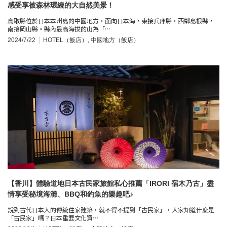
感受享被森林環繞的大自然美景！
鳥取縣位於日本本州島的中國地方，面向日本海，東接兵庫縣，西鄰島根縣，
南接岡山縣。縣內最高海拔的山為「…
2024/7/22
HOTEL（飯店）
,
中國地方（飯店）
【香川】體驗道地日本古民家旅館私心推薦「IRORI 宿木乃古」盡
情享受秘境海灘、BBQ和釣魚的樂趣吧♪
說到古代日本人的傳統住家建築，就不得不提到「古民家」，大家知道什麼是
「古民家」嗎？日本重要文化資…