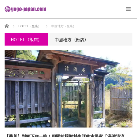
ホーム
HOTEL（飯店）
中國地方（飯店）
HOTEL（飯店）
中國地方（飯店）
【香川】到鄉下住一晚！四國純樸鄉村生活的古民家「滿濃清流