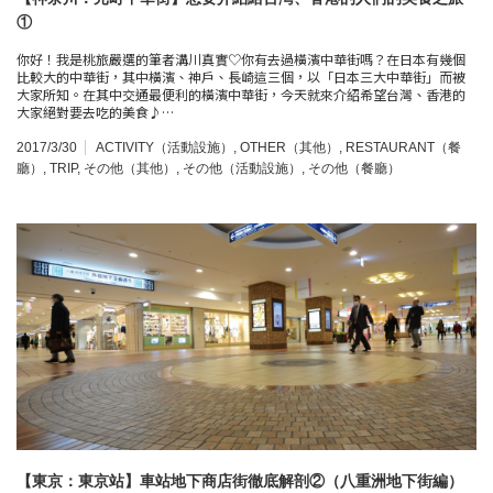
①
你好！我是桃旅嚴選的筆者溝川真實♡你有去過橫濱中華街嗎？在日本有幾個
比較大的中華街，其中橫濱、神戶、長崎這三個，以「日本三大中華街」而被
大家所知。在其中交通最便利的橫濱中華街，今天就來介紹希望台灣、香港的
大家絕對要去吃的美食♪…
2017/3/30
ACTIVITY（活動設施）
,
OTHER（其他）
,
RESTAURANT（餐
廳）
,
TRIP
,
その他（其他）
,
その他（活動設施）
,
その他（餐廳）
【東京：東京站】車站地下商店街徹底解剖②（八重洲地下街編）