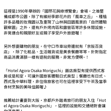
這裡是1990年舉辦的「國際花與綠博覽會」會場，之後整
備成都市公園，除了有繽紛季節花卉的「風車之丘」、種植
許多品種的玫瑰園以及重現了山林與田園風景的「自然體驗
觀察園」之外，還有戶外烤肉區和露營區等許多休閒設施，
非常適合和親朋好友或親子享受戶外旅遊喔！
另外想要購物的朋友，在守口市車站旁邊就有「京阪百貨
店」，除了化粧品、生活雜貨或是美食餐廳等等，針對指定
商品消費滿額一樣有退稅的服務，非常方便啊~！
「Hotel Agora Osaka Moriguchi」飯店房型有提供西式客
房或是和室，可讓外國旅客體驗日式房型；餐廳也有日式、
西式及中華料理，非住宿旅客也可在這裡享受下午茶及當季
食材烹製的美味佳餚喔♪
推薦給計畫要到大阪・京都戶外踏青旅行的朋友入住「Hot
el Agora Osaka Moriguchi」，這裡的設施和交通絕對會讓
你滿意喔！