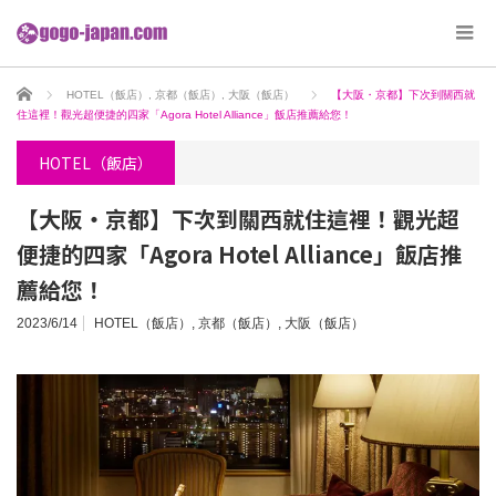
ホーム
HOTEL（飯店）
,
京都（飯店）
,
大阪（飯店）
【大阪・京都】下次到關西就
住這裡！觀光超便捷的四家「Agora Hotel Alliance」飯店推薦給您！
HOTEL（飯店）
【大阪・京都】下次到關西就住這裡！觀光超
便捷的四家「Agora Hotel Alliance」飯店推
薦給您！
2023/6/14
HOTEL（飯店）
,
京都（飯店）
,
大阪（飯店）