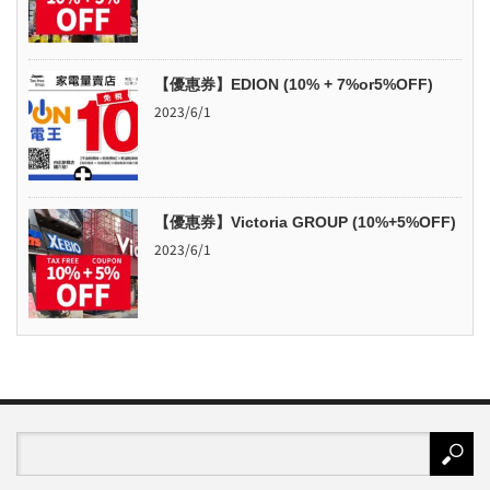
【優惠券】EDION (10% + 7%or5%OFF)
2023/6/1
【優惠券】Victoria GROUP (10%+5%OFF)
2023/6/1