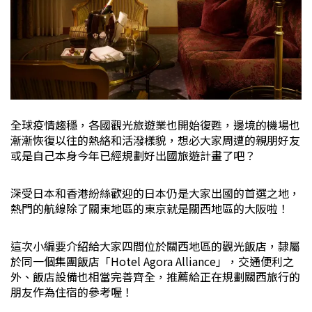
全球疫情趨穩，各國觀光旅遊業也開始復甦，邊境的機場也
漸漸恢復以往的熱絡和活潑樣貌，想必大家周遭的親朋好友
或是自己本身今年已經規劃好出國旅遊計畫了吧？
深受日本和香港紛絲歡迎的日本仍是大家出國的首選之地，
熱門的航線除了關東地區的東京就是關西地區的大阪啦！
這次小編要介紹給大家四間位於關西地區的觀光飯店，隸屬
於同一個集團飯店「Hotel Agora Alliance」，交通便利之
外、飯店設備也相當完善齊全，推薦給正在規劃關西旅行的
朋友作為住宿的參考喔！