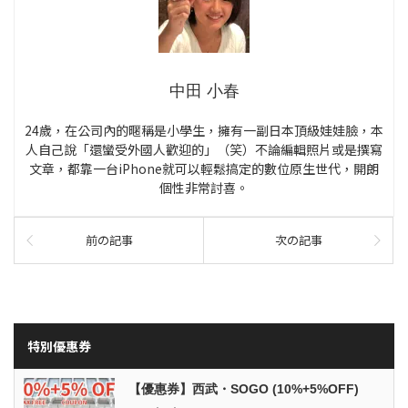
中田 小春
24歲，在公司內的暱稱是小學生，擁有一副日本頂級娃娃臉，本
人自己說「還蠻受外國人歡迎的」（笑）不論編輯照片或是撰寫
文章，都靠一台iPhone就可以輕鬆搞定的數位原生世代，開朗
個性非常討喜。
前の記事
次の記事
特別優惠券
【優惠券】西武・SOGO (10%+5%OFF)