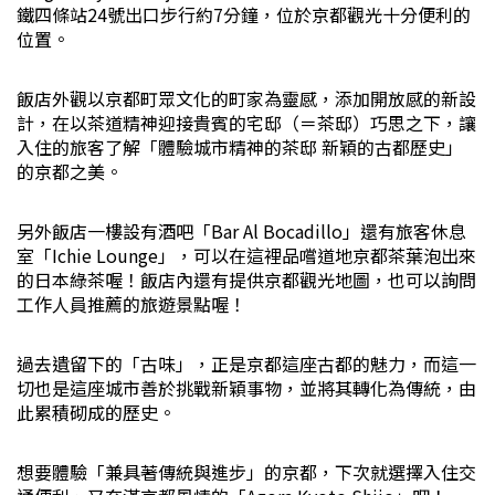
鐵四條站24號出口步行約7分鐘，位於京都觀光十分便利的
位置。
飯店外觀以京都町眾文化的町家為靈感，添加開放感的新設
計，在以茶道精神迎接貴賓的宅邸（＝茶邸）巧思之下，讓
入住的旅客了解「體驗城市精神的茶邸 新穎的古都歷史」
的京都之美。
另外飯店一樓設有酒吧「Bar Al Bocadillo」還有旅客休息
室「Ichie Lounge」，可以在這裡品嚐道地京都茶葉泡出來
的日本綠茶喔！飯店內還有提供京都觀光地圖，也可以詢問
工作人員推薦的旅遊景點喔！
過去遺留下的「古味」，正是京都這座古都的魅力，而這一
切也是這座城市善於挑戰新穎事物，並將其轉化為傳統，由
此累積砌成的歷史。
想要體驗「兼具著傳統與進步」的京都，下次就選擇入住交