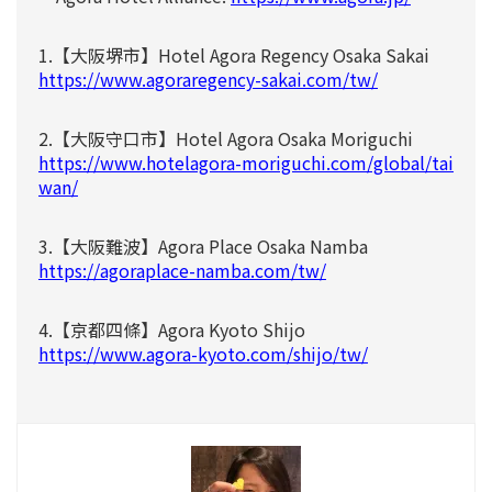
1.【大阪堺市】Hotel Agora Regency Osaka Sakai
https://www.agoraregency-sakai.com/tw/
2.【大阪守口市】Hotel Agora Osaka Moriguchi
https://www.hotelagora-moriguchi.com/global/tai
wan/
3.【大阪難波】Agora Place Osaka Namba
https://agoraplace-namba.com/tw/
4.【京都四條】Agora Kyoto Shijo
https://www.agora-kyoto.com/shijo/tw/