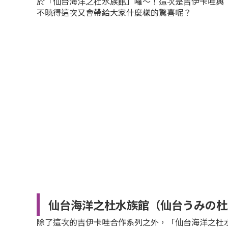
於「仙台海洋之杜水族館」囉～！這次是吉伊卡哇與
不曉得這次又會帶給大家什麼樣的驚喜呢？
仙台海洋之杜水族館（仙台うみの杜
除了這次的吉伊卡哇合作系列之外，「仙台海洋之杜