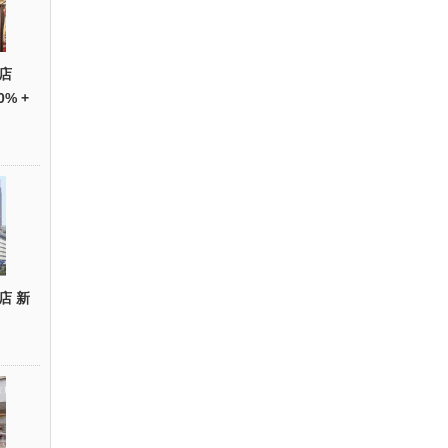
店
0% +
店 新