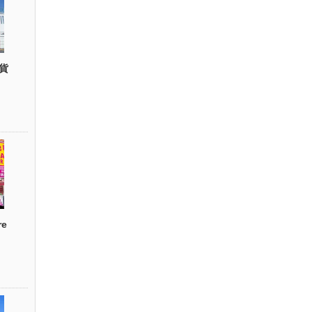
貨
re
）