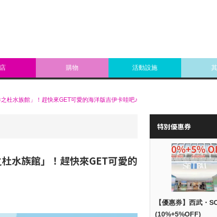
店
購物
活動設施
之杜水族館」！趕快來GET可愛的海洋版吉伊卡哇吧♪
特別優惠券
杜水族館」！趕快來GET可愛的
【優惠券】西武・S
(10%+5%OFF)