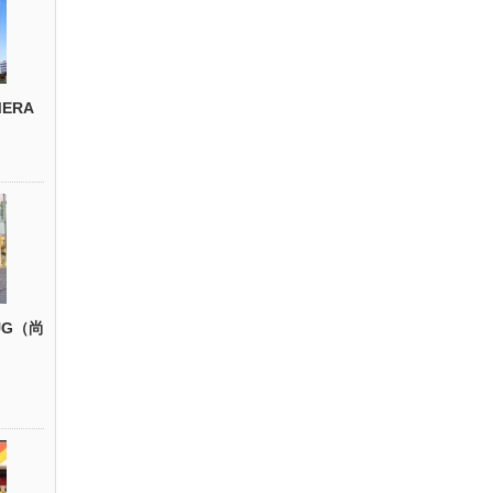
ERA
UG（尚