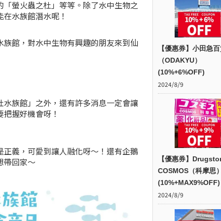
的「螢火蟲之杜」等等。除了水中生物之
能在水族館潛水呢！
水族館，對水中生物有興趣的朋友來到仙
【優惠券】小田急百
（ODAKYU）
(10%+6%OFF)
2024/8/9
杜水族館」之外，還有許多消息一定會讓
要把握好機會呀！
是正義，可愛到讓人融化呀～！還有企鵝
【優惠券】Drugsto
想帶回家～
COSMOS（科摩思
(10%+MAX9%OFF)
2024/8/9