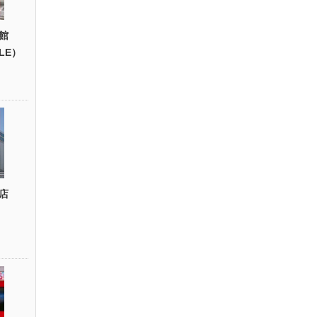
館
YLE）
店