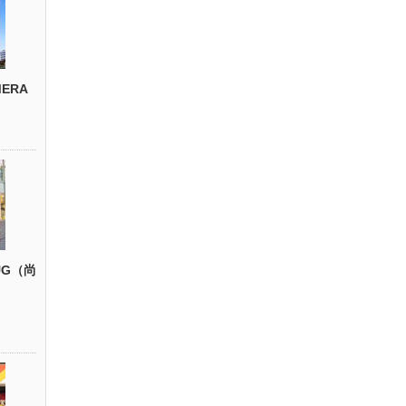
ERA
UG（尚