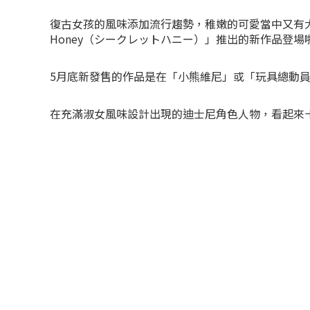
復古女孩的風味添加流行趨勢，稚嫩的可愛當中又有大人
Honey（シークレットハニー）」推出的新作品登場
5月底新發售的作品是在「小熊維尼」或「玩具總動
在充滿淑女風味設計出現的迪士尼角色人物，看起來