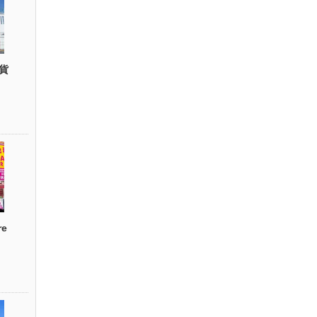
貨
re
）