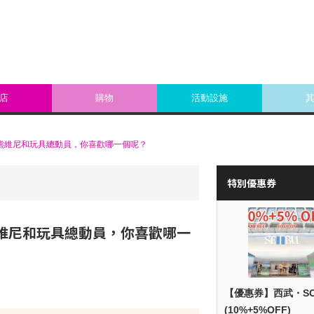
店
購物
活動設施
小熊維尼和玩具總動員，你喜歡哪一個呢？
特別優惠券
熊維尼和玩具總動員，你喜歡哪一
【優惠券】西武・S
(10%+5%OFF)