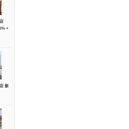
店
0% +
店 新