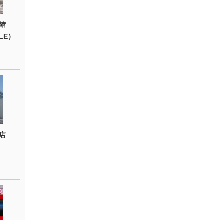
館
YLE）
店