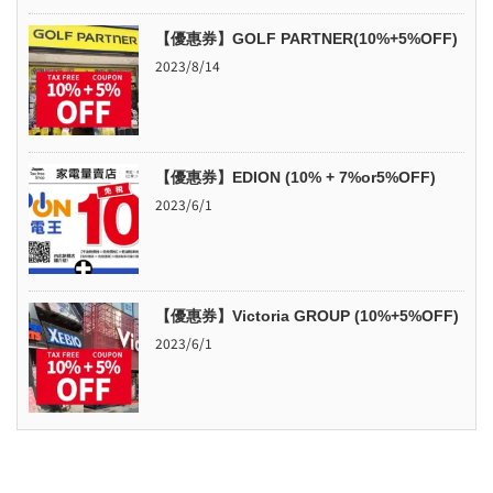
【優惠券】GOLF PARTNER(10%+5%OFF)
2023/8/14
【優惠券】EDION (10% + 7%or5%OFF)
2023/6/1
【優惠券】Victoria GROUP (10%+5%OFF)
2023/6/1