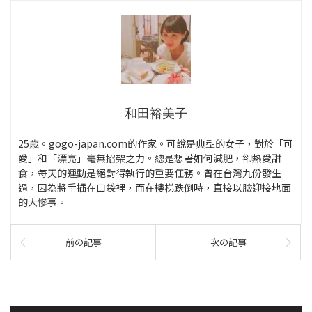
和田裕美子
25歳。gogo-japan.com的作家。可說是典型的女子，對於「可
愛」和「漂亮」毫無招架之力。總是想著如何減肥，卻熱愛甜
食，每天的運動是絕對得執行的重要任務。曾在台灣九份發生
過，因為將手插在口袋裡，而在樓梯跌倒時，直接以臉迎接地面
的大慘事。
前の記事
次の記事