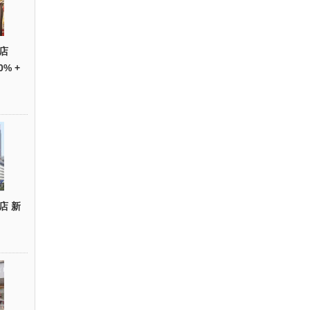
店
0% +
店 新