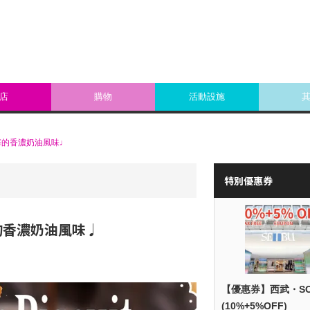
店
購物
活動設施
華的香濃奶油風味♩
特別優惠券
的香濃奶油風味♩
【優惠券】西武・S
(10%+5%OFF)