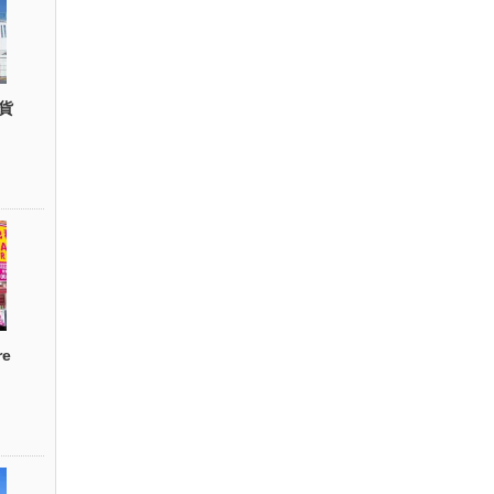
貨
re
）