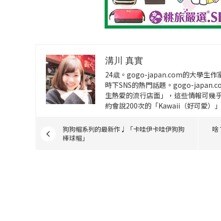
溝川 真實
24歳。gogo-japan.com的大
時下SNS的熱門話題。gogo-japa
生熱愛的流行店面」，這些情報可幾
約會說200次的「Kawaii（好可愛）
狗狗帽系列的最新作♩「卡哇伊卡哇伊狗狗
啥
棒球帽」