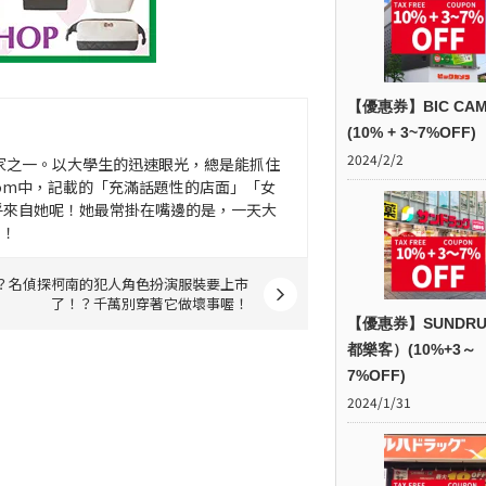
【優惠券】BIC CAM
(10% + 3~7%OFF)
2024/2/2
學生作家之一。以大學生的迅速眼光，總是能抓住
n.com中，記載的「充滿話題性的店面」「女
乎來自她呢！她最常掛在嘴邊的是，一天大
」！
？名偵探柯南的犯人角色扮演服裝要上市
了！？千萬別穿著它做壞事喔！
【優惠券】SUNDR
都樂客）(10%+3～
7%OFF)
2024/1/31