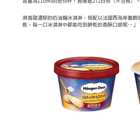
容量為110ml的迷你杯，售價是272日幣（不含稅）
將香甜濃郁的奶油糖冰淇淋，搭配以法國西海岸蓋朗
乾，每一口冰淇淋中都能吃到餅乾的香酥口感呢…♩