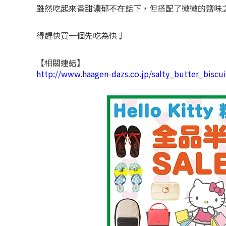
雖然吃起來香甜濃郁不在話下，但搭配了微微的鹽味
得趕快買一個先吃為快♩
【相關連結】
http://www.haagen-dazs.co.jp/salty_butter_biscui