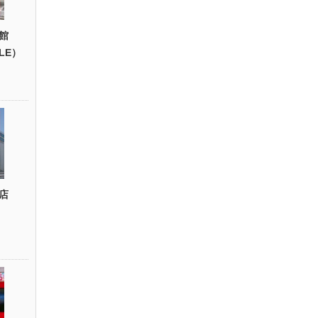
館
YLE）
店