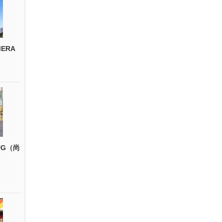
ERA
UG（尚