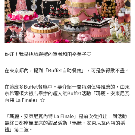
你好！我是桃旅嚴選的筆者和田裕美子♡
在東京都內，提到「Buffet自助餐廳」，可是多得數不盡。
在這麼多Buffet餐廳中。要介紹一間特別值得推薦的，由東
京希爾頓大飯店舉辦的超人氣Buffet活動「瑪麗・安東尼瓦
內特 La Finale」☆
「瑪麗・安東尼瓦內特 La Finale」是前次從推出，到活動
最終日都座無虛席的甜品活動「瑪麗・安東尼瓦內特的婚
禮」第二波。