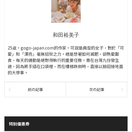
和田裕美子
25歳。gogo-japan.com的作家。可說是典型的女子，對於「可
愛」和「漂亮」毫無招架之力。總是想著如何減肥，卻熱愛甜
食，每天的運動是絕對得執行的重要任務。曾在台灣九份發生
過，因為將手插在口袋裡，而在樓梯跌倒時，直接以臉迎接地面
的大慘事。
前の記事
次の記事
特別優惠券