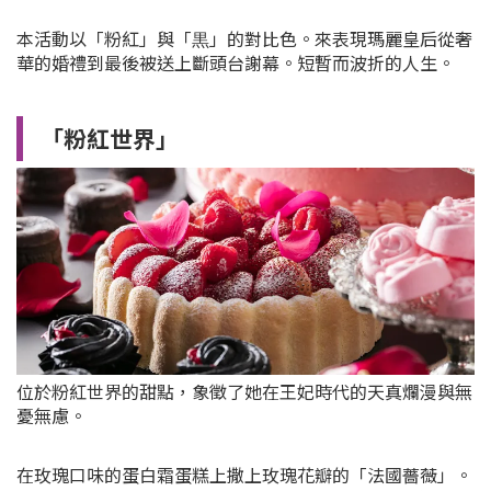
本活動以「粉紅」與「黒」的對比色。來表現瑪麗皇后從奢
華的婚禮到最後被送上斷頭台謝幕。短暫而波折的人生。
「粉紅世界」
位於粉紅世界的甜點，象徵了她在王妃時代的天真爛漫與無
憂無慮。
在玫瑰口味的蛋白霜蛋糕上撒上玫瑰花瓣的「法國薔薇」。