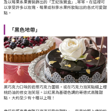
及以莓果系果實裝飾出的「王妃珠寶盒」..等等。在這裡可
以享受許多以玫瑰、莓果或秋季水果所妝點出的各式可愛甜
點。
「黑色地帶」
黑巧克力口味的岩漿巧克力蛋糕。或在巧克力泡芙點綴上櫻
桃奶油的修女泡芙塔。以紅黑為基礎色調的哥德式高雅甜
點，大約至少有十種以上哦！
像這些既高貴典雅又浪漫可愛的甜點，一定要拍照上傳的啦