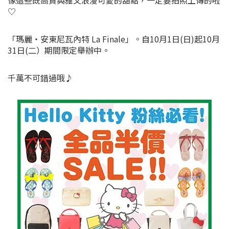
♡
「瑪麗・安東尼瓦內特 La Finale」。自10月1日(日)起10月
31日(二）期間限定舉辦中。
千萬不可錯過哦♪