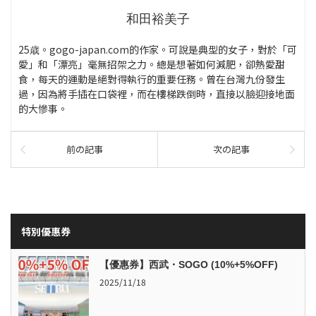
和田裕美子
25歳。gogo-japan.com的作家。可說是典型的女子，對於「可
愛」和「漂亮」毫無招架之力。總是想著如何減肥，卻熱愛甜
食，每天的運動是絕對得執行的重要任務。曾在台灣九份發生
過，因為將手插在口袋裡，而在樓梯跌倒時，直接以臉迎接地面
的大慘事。
前の記事
次の記事
特別優惠券
【優惠券】西武・SOGO (10%+5%OFF)
2025/11/18