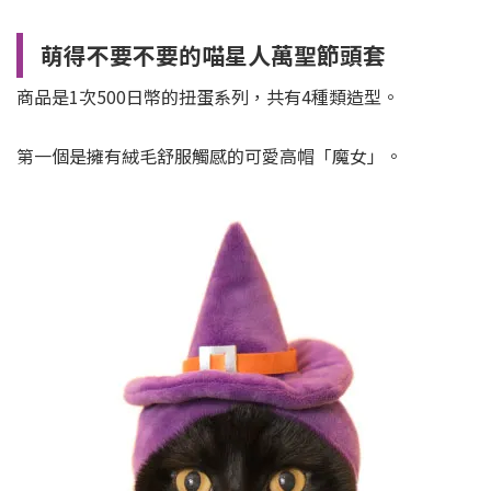
萌得不要不要的喵星人萬聖節頭套
商品是1次500日幣的扭蛋系列，共有4種類造型。
第一個是擁有絨毛舒服觸感的可愛高帽「魔女」。