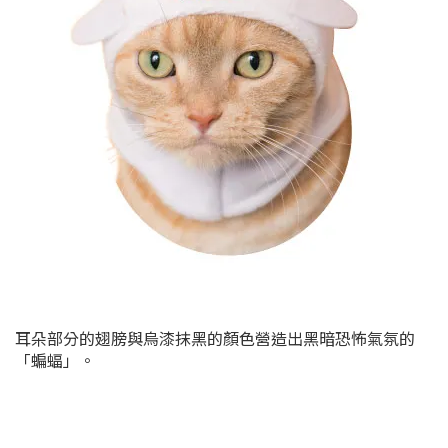
耳朵部分的翅膀與烏漆抹黑的顏色營造出黑暗恐怖氣氛的
「蝙蝠」。