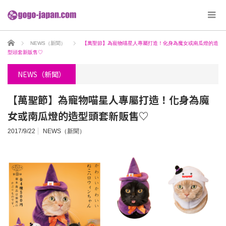
ホーム
NEWS（新聞）
【萬聖節】為寵物喵星人專屬打造！化身為魔女或南瓜燈的造
型頭套新販售♡
NEWS（新聞）
【萬聖節】為寵物喵星人專屬打造！化身為魔
女或南瓜燈的造型頭套新販售♡
2017/9/22
NEWS（新聞）