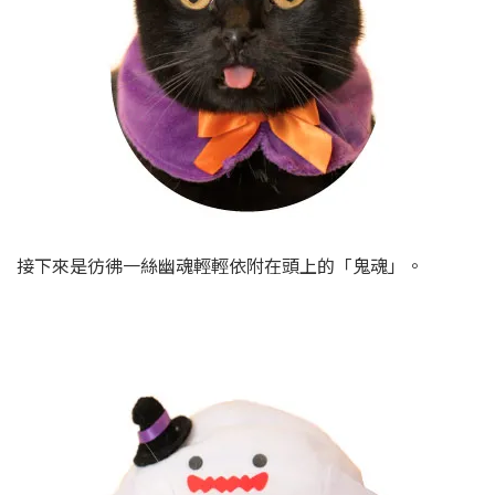
接下來是彷彿一絲幽魂輕輕依附在頭上的「鬼魂」。