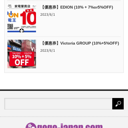
【優惠券】EDION (10% + 7%or5%OFF)
2023/6/1
【優惠券】Victoria GROUP (10%+5%OFF)
2023/6/1