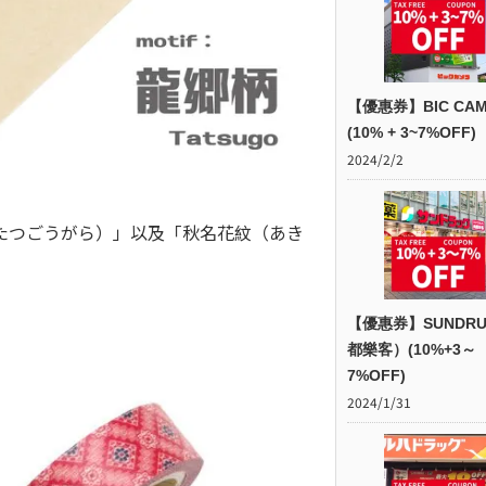
【優惠券】BIC CAM
(10% + 3~7%OFF)
2024/2/2
たつごうがら）」以及「秋名花紋（あき
【優惠券】SUNDR
都樂客）(10%+3～
7%OFF)
2024/1/31