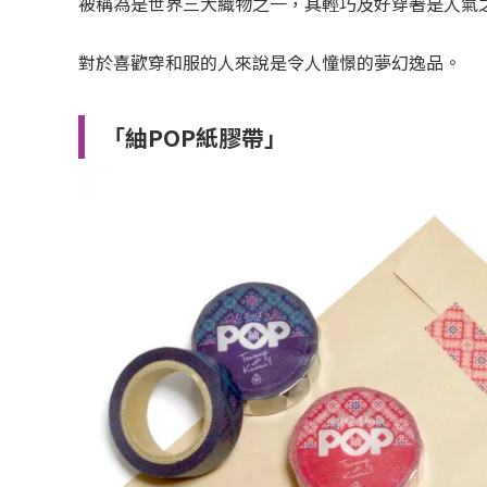
被稱為是世界三大織物之一，其輕巧及好穿著是人氣
對於喜歡穿和服的人來說是令人憧憬的夢幻逸品。
「紬POP紙膠帶」