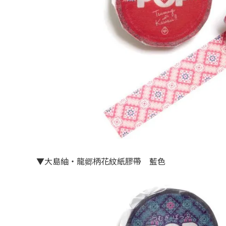
▼大島紬・龍郷柄花紋紙膠帶 藍色