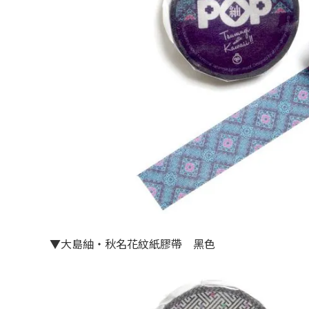
▼大島紬・秋名花紋紙膠帶 黑色