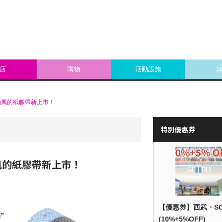
店
購物
活動設施
紬風的紙膠帶新上市！
特別優惠券
風的紙膠帶新上市！
【優惠券】西武・S
(10%+5%OFF)