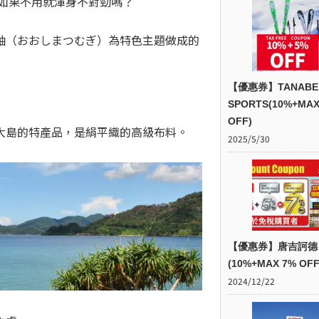
如果不用就渾身不對勁嗎？
紬（おおしまつむぎ）為特色主題做成的
【優惠券】TANABE
SPORTS(10%+MAX
OFF)
大島的特產品，是絹平織的高級布料。
2025/5/30
【優惠券】唐吉訶德
(10%+MAX 7% OFF
2024/12/22