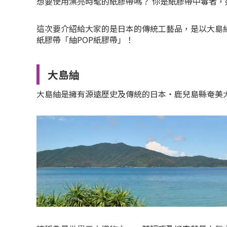
想要使用漂亮時髦的紙膠帶嗎？ 你是紙膠帶中毒者，
這次要介紹給大家的是日本的傳統工藝品，是以大島
紙膠帶「紬POP紙膠帶」！
大島紬
大島紬是擁有源遠歷史及傳統的日本・鹿兒島縣奄美