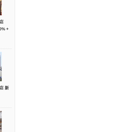
店
0% +
店 新