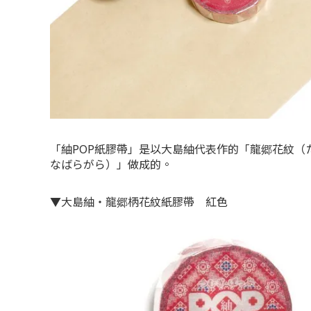
「紬POP紙膠帶」是以大島紬代表作的「龍郷花紋（
なばらがら）」做成的。
▼大島紬・龍郷柄花紋紙膠帶 紅色