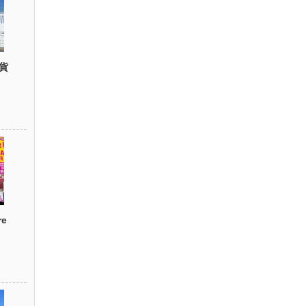
貨
re
）