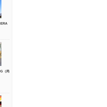
ERA
UG（尚