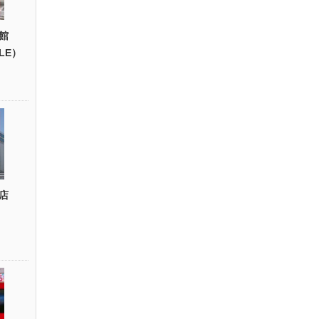
館
YLE）
店