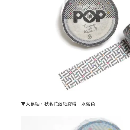
▼大島紬・秋名花紋紙膠帶 水藍色