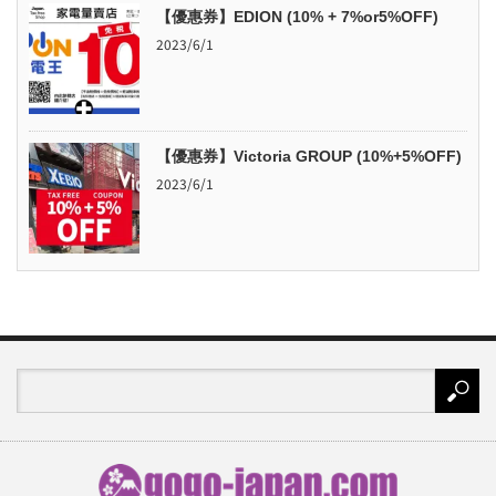
【優惠券】EDION (10% + 7%or5%OFF)
2023/6/1
【優惠券】Victoria GROUP (10%+5%OFF)
2023/6/1