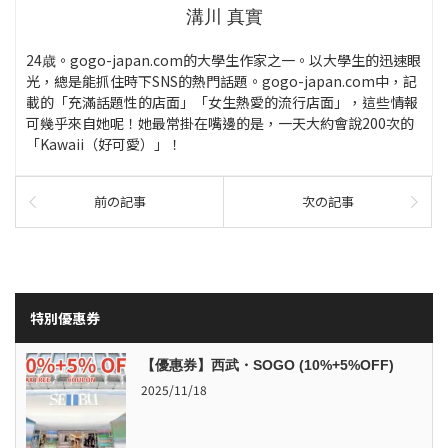
溝川 真實
24歳。gogo-japan.com的大學生作家之一。以大學生的迅速眼
光，總是能抓住時下SNS的熱門話題。gogo-japan.com中，記
載的「充滿話題性的店面」「女生熱愛的流行店面」，這些情報
可幾乎來自她呢！她最常掛在嘴邊的是，一天大約會說200次的
「Kawaii（好可愛）」！
前の記事
次の記事
特別優惠券
【優惠券】西武・SOGO (10%+5%OFF)
2025/11/18