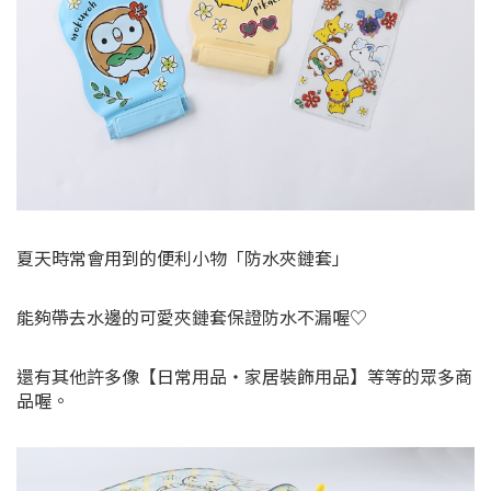
夏天時常會用到的便利小物「防水夾鏈套」
能夠帶去水邊的可愛夾鏈套保證防水不漏喔♡
還有其他許多像【日常用品・家居裝飾用品】等等的眾多商
品喔。