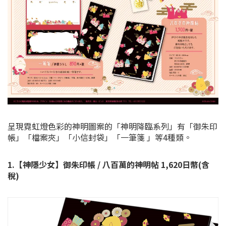
呈現霓虹燈色彩的神明圖案的「神明降臨系列」有「御朱印
帳」「檔案夾」「小信封袋」「一筆箋 」等4種類。
1.【神隱少女】御朱印帳 / 八百萬的神明帖 1,620日幣(含
稅)