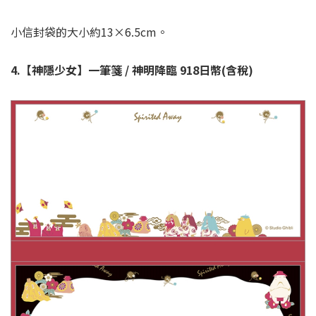
小信封袋的大小約13×6.5cm。
4.【神隱少女】一筆箋 / 神明降臨 918日幣(含稅)