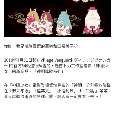
你好！我是桃旅嚴選的筆者和田裕美子♡
2018年7月31日起在Village Vanguard(ヴィレッジヴァンガ
ード)官方網站進行預售的，是吉卜力工作室電影「神隱少
女」的新商品，「神明降臨系列」。
在「神隱少女」電影登場個性豐富的「神明」分別零散降臨
在「御朱印帳」「檔案夾」「小信封袋」「一筆箋 」等等
令人感動流眼淚的各種可愛，請大家一定要看下去…！