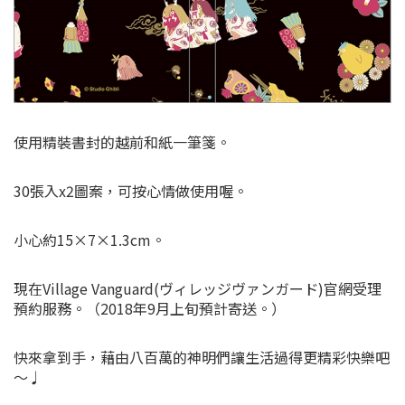
使用精裝書封的越前和紙一筆箋。
30張入x2圖案，可按心情做使用喔。
小心約15×7×1.3cm。
現在Village Vanguard(ヴィレッジヴァンガード)官網受理
預約服務。（2018年9月上旬預計寄送。）
快來拿到手，藉由八百萬的神明們讓生活過得更精彩快樂吧
～♩