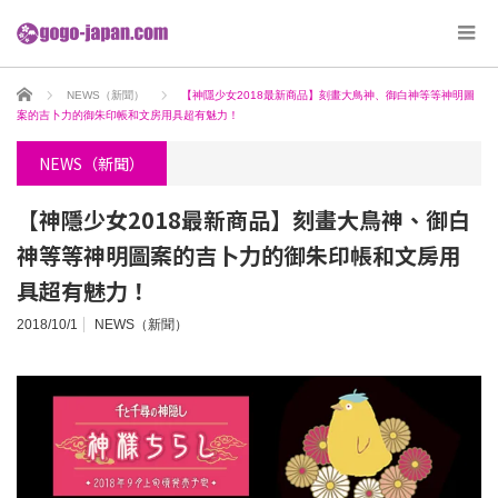
ホーム
NEWS（新聞）
【神隱少女2018最新商品】刻畫大鳥神、御白神等等神明圖
案的吉卜力的御朱印帳和文房用具超有魅力！
NEWS（新聞）
【神隱少女2018最新商品】刻畫大鳥神、御白
神等等神明圖案的吉卜力的御朱印帳和文房用
具超有魅力！
2018/10/1
NEWS（新聞）