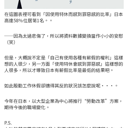
在這圖表裡可看到「因使用特休而感到罪惡感的比率」日本
高達58％位居第1名。。
──因為太過悲傷了，所以將資料數據變換當作小小的安慰
（笑）
但是，大概說不定是「自己有使用各種有薪假的權利」這樣
想的人很少，另一方面「使用特休會感到罪惡感」這樣想的
人很多，所以才導致日本有薪假比率是最低的結果吧。
如此殷勤工作休假卻適得其反的狀況該怎麼說呢・・・。
今年在日本，以大型企業為中心將推行“勞動改革”方案，
期待今後的職場變化。
P.S.