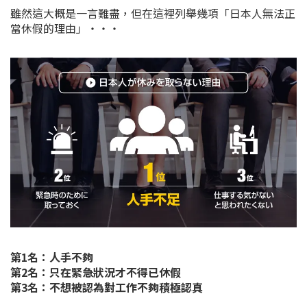
雖然這大概是一言難盡，但在這裡列舉幾項「日本人無法正
當休假的理由」・・・
第1名：人手不夠
第2名：只在緊急狀況才不得已休假
第3名：不想被認為對工作不夠積極認真