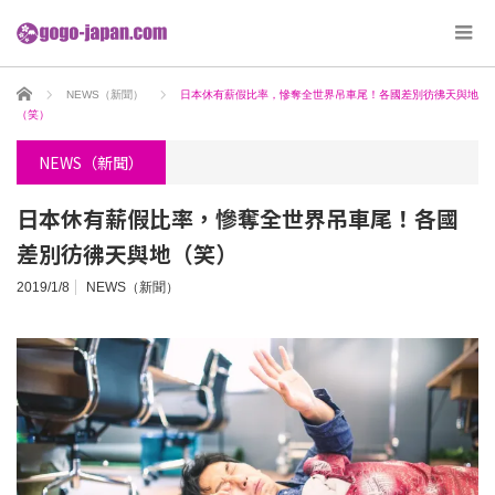
ホーム
NEWS（新聞）
日本休有薪假比率，慘奪全世界吊車尾！各國差別彷彿天與地
（笑）
NEWS（新聞）
日本休有薪假比率，慘奪全世界吊車尾！各國
差別彷彿天與地（笑）
2019/1/8
NEWS（新聞）