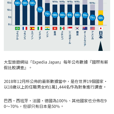
大型旅遊網站「Expedia Japan」每年公布數據『國際有薪
假比較調查』。
2018年12月所公佈的最新數據當中，是在世界19個國家・
以18歲以上的任職男女約1萬1,444名作為對象進行調查。
巴西・西班牙・法國・德國為100％、其他國家也分佈在9
0〜70％，但卻只有日本是50％。