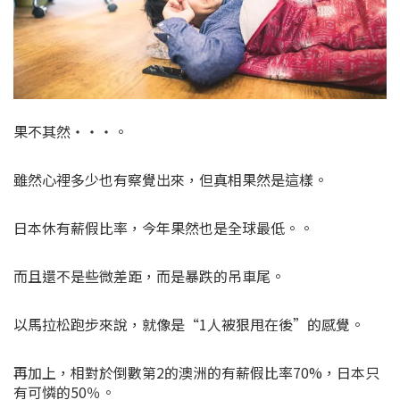
果不其然・・・。
雖然心裡多少也有察覺出來，但真相果然是這樣。
日本休有薪假比率，今年果然也是全球最低。。
而且還不是些微差距，而是暴跌的吊車尾。
以馬拉松跑步來說，就像是“1人被狠甩在後”的感覺。
再加上，相對於倒數第2的澳洲的有薪假比率70%，日本只
有可憐的50％。