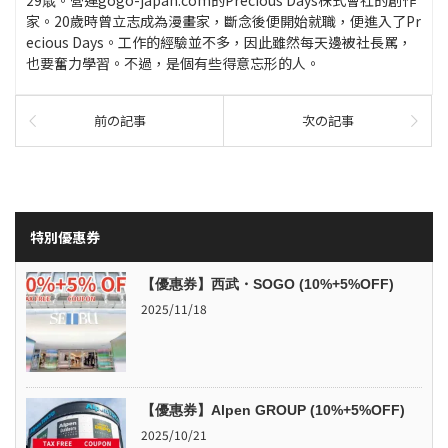
家。20歲時曾立志成為漫畫家，斷念後便開始就職，便進入了Pr
ecious Days。工作的經驗並不多，因此雖然每天邊被社長罵，
也要奮力學習。不過，是個有些得意忘形的人。
前の記事
次の記事
特別優惠券
【優惠券】西武・SOGO (10%+5%OFF)
2025/11/18
【優惠券】Alpen GROUP (10%+5%OFF)
2025/10/21