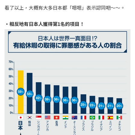
看了以上，大概有大多日本都「嗯嗯」表示認同吧～～。
・相反地有日本人獲得第1名的項目！