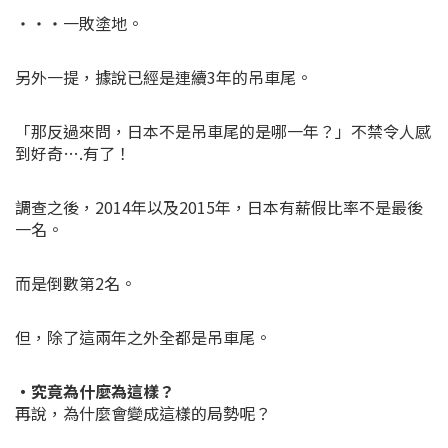
・・・一敗塗地。
另外一提，據說已經是連續3年的吊車尾。
「那反過來問，日本不是吊車尾的是哪一年？」不禁令人感
到好奇….有了！
調查之後，2014年以及2015年，日本有薪假比率不是最後
一名。
而是倒數第2名。
但，除了這兩年之外全都是吊車尾。
・究竟為什麼為這樣？
再說，為什麼會變成這樣的局勢呢？