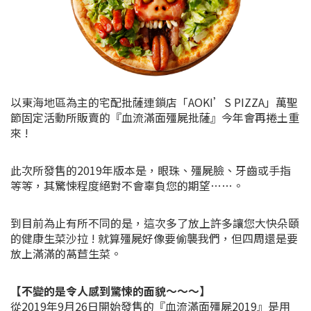
以東海地區為主的宅配批薩連鎖店「AOKI’S PIZZA」萬聖
節固定活動所販賣的『血流滿面殭屍批薩』今年會再捲土重
來 !
此次所發售的2019年版本是，眼珠、殭屍臉、牙齒或手指
等等，其驚悚程度絕對不會辜負您的期望……。
到目前為止有所不同的是，這次多了放上許多讓您大快朵頤
的健康生菜沙拉 ! 就算殭屍好像要偷襲我們，但四周還是要
放上滿滿的萵苣生菜。
【不變的是令人感到驚悚的面貌～～～】
從2019年9月26日開始發售的『血流滿面殭屍2019』是用