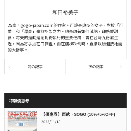
和田裕美子
25歳。gogo-japan.com的作家。可說是典型的女子，對於「可
愛」和「漂亮」毫無招架之力。總是想著如何減肥，卻熱愛甜
食，每天的運動是絕對得執行的重要任務。曾在台灣九份發生
過，因為將手插在口袋裡，而在樓梯跌倒時，直接以臉迎接地面
的大慘事。
前の記事
次の記事
特別優惠券
【優惠券】西武・SOGO (10%+5%OFF)
2025/11/18