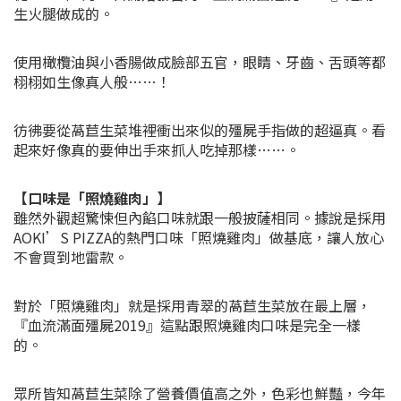
生火腿做成的。
使用橄欖油與小香腸做成臉部五官，眼睛、牙齒、舌頭等都
栩栩如生像真人般……！
彷彿要從萵苣生菜堆裡衝出來似的殭屍手指做的超逼真。看
起來好像真的要伸出手來抓人吃掉那樣……。
【口味是「照燒雞肉」】
雖然外觀超驚悚但內餡口味就跟一般披薩相同。據說是採用
AOKI’S PIZZA的熱門口味「照燒雞肉」做基底，讓人放心
不會買到地雷款。
對於「照燒雞肉」就是採用青翠的萵苣生菜放在最上層，
『血流滿面殭屍2019』這點跟照燒雞肉口味是完全一樣
的。
眾所皆知萵苣生菜除了營養價值高之外，色彩也鮮豔，今年