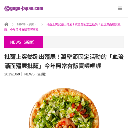
ホーム
NEWS（新聞）
批薩上突然蹦出殭屍 ! 萬聖節固定活動的「血流滿面殭屍批
薩」今年照常有販賣喔喔喔
NEWS（新聞）
批薩上突然蹦出殭屍 ! 萬聖節固定活動的「血流
滿面殭屍批薩」今年照常有販賣喔喔喔
2019/10/9
NEWS（新聞）