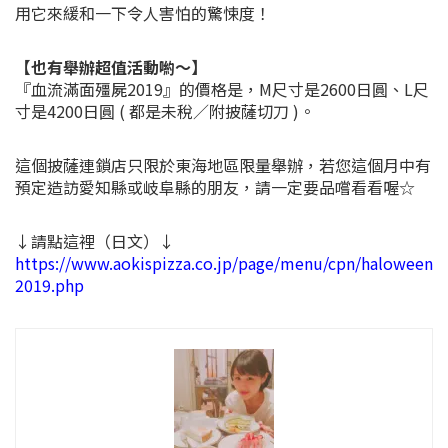
用它來緩和一下令人害怕的驚悚度！
【也有舉辦超值活動喲～】
『血流滿面殭屍2019』的價格是，M尺寸是2600日圓、L尺
寸是4200日圓 ( 都是未稅／附披薩切刀 )。
這個披薩連鎖店只限於東海地區限量舉辦，若您這個月中有
預定造訪愛知縣或岐阜縣的朋友，請一定要品嚐看看喔☆
↓請點這裡（日文）↓
https://www.aokispizza.co.jp/page/menu/cpn/haloween
2019.php